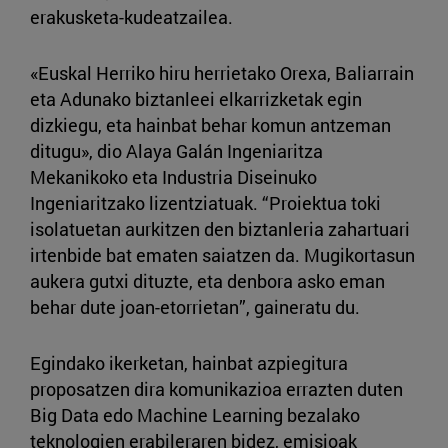
erakusketa-kudeatzailea.
«Euskal Herriko hiru herrietako Orexa, Baliarrain
eta Adunako biztanleei elkarrizketak egin
dizkiegu, eta hainbat behar komun antzeman
ditugu», dio Alaya Galán Ingeniaritza
Mekanikoko eta Industria Diseinuko
Ingeniaritzako lizentziatuak. “Proiektua toki
isolatuetan aurkitzen den biztanleria zahartuari
irtenbide bat ematen saiatzen da. Mugikortasun
aukera gutxi dituzte, eta denbora asko eman
behar dute joan-etorrietan”, gaineratu du.
Egindako ikerketan, hainbat azpiegitura
proposatzen dira komunikazioa errazten duten
Big Data edo Machine Learning bezalako
teknologien erabileraren bidez, emisioak