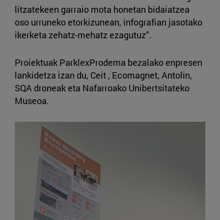
litzatekeen garraio mota honetan bidaiatzea
oso urruneko etorkizunean, infografian jasotako
ikerketa zehatz-mehatz ezagutuz”.
Proiektuak ParklexProdema bezalako enpresen
lankidetza izan du, Ceit , Ecomagnet, Antolin,
SQA droneak eta Nafarroako Unibertsitateko
Museoa.