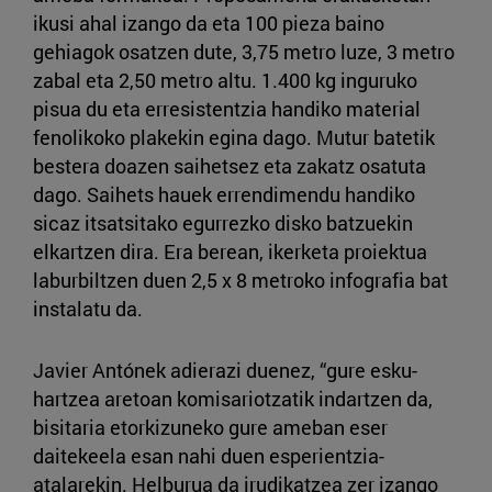
ikusi ahal izango da eta 100 pieza baino
gehiagok osatzen dute, 3,75 metro luze, 3 metro
zabal eta 2,50 metro altu. 1.400 kg inguruko
pisua du eta erresistentzia handiko material
fenolikoko plakekin egina dago. Mutur batetik
bestera doazen saihetsez eta zakatz osatuta
dago. Saihets hauek errendimendu handiko
sicaz itsatsitako egurrezko disko batzuekin
elkartzen dira. Era berean, ikerketa proiektua
laburbiltzen duen 2,5 x 8 metroko infografia bat
instalatu da.
Javier Antónek adierazi duenez, “gure esku-
hartzea aretoan komisariotzatik indartzen da,
bisitaria etorkizuneko gure ameban eser
daitekeela esan nahi duen esperientzia-
atalarekin. Helburua da irudikatzea zer izango