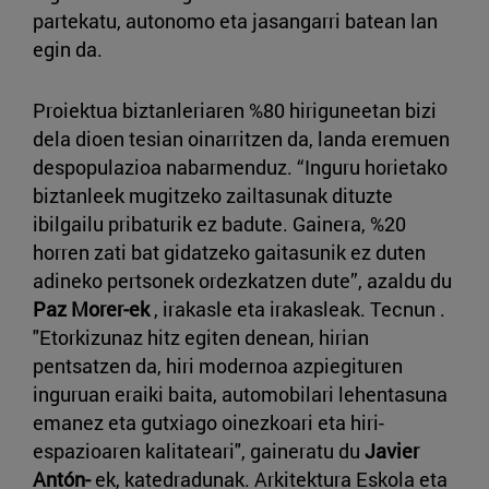
partekatu, autonomo eta jasangarri batean lan
egin da.
Proiektua biztanleriaren %80 hiriguneetan bizi
dela dioen tesian oinarritzen da, landa eremuen
despopulazioa nabarmenduz. “Inguru horietako
biztanleek mugitzeko zailtasunak dituzte
ibilgailu pribaturik ez badute. Gainera, %20
horren zati bat gidatzeko gaitasunik ez duten
adineko pertsonek ordezkatzen dute”, azaldu du
Paz Morer-ek
, irakasle eta irakasleak. Tecnun .
"Etorkizunaz hitz egiten denean, hirian
pentsatzen da, hiri modernoa azpiegituren
inguruan eraiki baita, automobilari lehentasuna
emanez eta gutxiago oinezkoari eta hiri-
espazioaren kalitateari", gaineratu du
Javier
Antón-
ek, katedradunak. Arkitektura Eskola eta