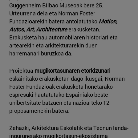
Guggenheim Bilbao Museoak bere 25.
Urteurrena dela eta Norman Foster
Fundazioarekin batera antolatutako
Motion,
Autos, Art, Architecture
erakusketan.
Erakusketa hau automobilaren historiari eta
artearekin eta arkitekturarekin duen
harremanari buruzkoa da.
Proiektua
mugikortasunaren etorkizunari
eskainitako erakusketan dago ikusgai, Norman
Foster Fundazioak erakusketa honetarako
espresuki hautatutako Espainiako beste
unibertsitate batzuen eta nazioarteko 12
proposamenekin batera.
Zehazki, Arkitektura Eskolatik eta Tecnun landa-
ingurunerako mugikortasun-ekosistema