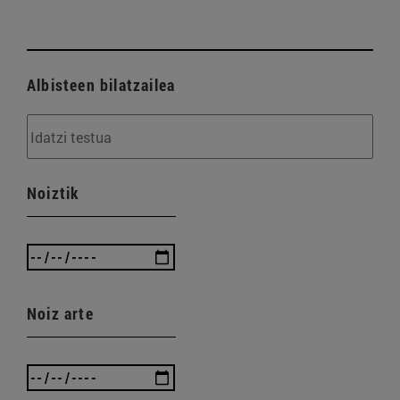
Albisteen bilatzailea
Noiztik
Noiz arte