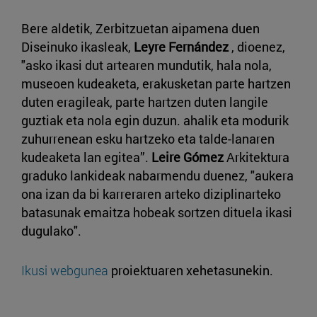
Bere aldetik, Zerbitzuetan aipamena duen
Diseinuko ikasleak,
Leyre Fernández
, dioenez,
"asko ikasi dut artearen mundutik, hala nola,
museoen kudeaketa, erakusketan parte hartzen
duten eragileak, parte hartzen duten langile
guztiak eta nola egin duzun. ahalik eta modurik
zuhurrenean esku hartzeko eta talde-lanaren
kudeaketa lan egitea”.
Leire Gómez
Arkitektura
graduko lankideak nabarmendu duenez, "aukera
ona izan da bi karreraren arteko diziplinarteko
batasunak emaitza hobeak sortzen dituela ikasi
dugulako".
Ikusi webgunea
proiektuaren xehetasunekin.