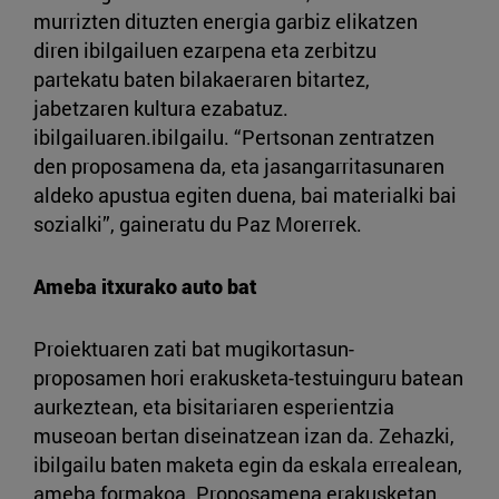
murrizten dituzten energia garbiz elikatzen
diren ibilgailuen ezarpena eta zerbitzu
partekatu baten bilakaeraren bitartez,
jabetzaren kultura ezabatuz.
ibilgailuaren.ibilgailu. “Pertsonan zentratzen
den proposamena da, eta jasangarritasunaren
aldeko apustua egiten duena, bai materialki bai
sozialki”, gaineratu du Paz Morerrek.
Ameba itxurako auto bat
Proiektuaren zati bat mugikortasun-
proposamen hori erakusketa-testuinguru batean
aurkeztean, eta bisitariaren esperientzia
museoan bertan diseinatzean izan da. Zehazki,
ibilgailu baten maketa egin da eskala errealean,
ameba formakoa. Proposamena erakusketan