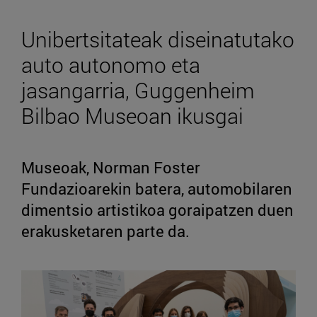
Unibertsitateak diseinatutako
auto autonomo eta
jasangarria, Guggenheim
Bilbao Museoan ikusgai
Museoak, Norman Foster
Fundazioarekin batera, automobilaren
dimentsio artistikoa goraipatzen duen
erakusketaren parte da.