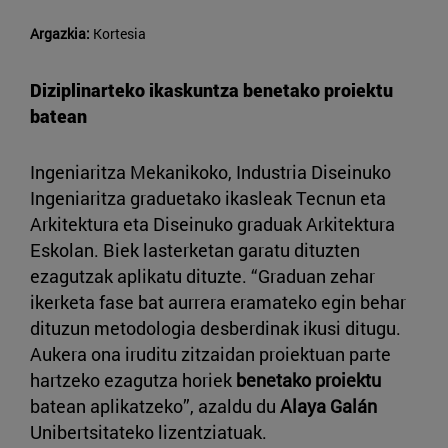
Argazkia:
Kortesia
Diziplinarteko ikaskuntza benetako proiektu
batean
Ingeniaritza Mekanikoko, Industria Diseinuko
Ingeniaritza graduetako ikasleak Tecnun eta
Arkitektura eta Diseinuko graduak Arkitektura
Eskolan. Biek lasterketan garatu dituzten
ezagutzak aplikatu dituzte. “Graduan zehar
ikerketa fase bat aurrera eramateko egin behar
dituzun metodologia desberdinak ikusi ditugu.
Aukera ona iruditu zitzaidan proiektuan parte
hartzeko ezagutza horiek
benetako proiektu
batean aplikatzeko”, azaldu du
Alaya Galán
Unibertsitateko lizentziatuak.