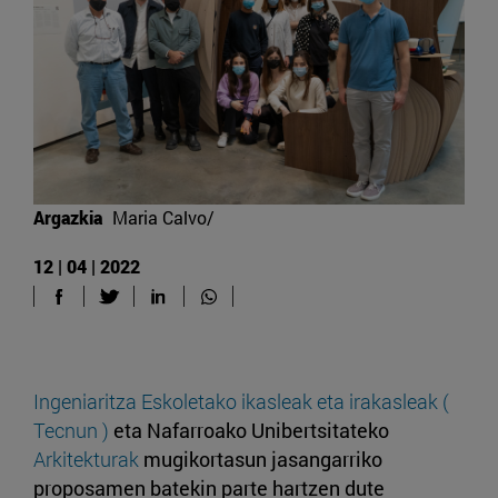
Argazkia
Maria Calvo/
12 | 04 | 2022
Ingeniaritza Eskoletako ikasleak eta irakasleak (
Tecnun
)
eta Nafarroako Unibertsitateko
Arkitekturak
mugikortasun jasangarriko
proposamen batekin parte hartzen dute