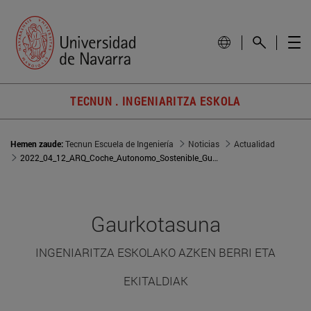
TECNUN . INGENIARITZA ESKOLA
Hemen zaude:
Tecnun Escuela de Ingeniería
Noticias
Actualidad
2022_04_12_ARQ_Coche_Autonomo_Sostenible_Guggenheim
Gaurkotasuna
INGENIARITZA ESKOLAKO AZKEN BERRI ETA
EKITALDIAK