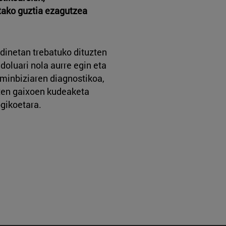
tako guztia ezagutzea
dinetan trebatuko dituzten
 doluari nola aurre egin eta
 minbiziaren diagnostikoa,
ten gaixoen kudeaketa
ogikoetara.