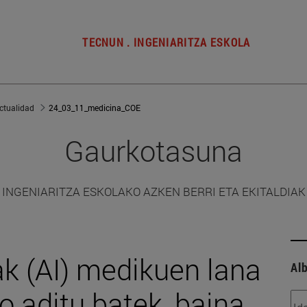
TECNUN . INGENIARITZA ESKOLA
ctualidad
24_03_11_medicina_COE
Gaurkotasuna
INGENIARITZA ESKOLAKO AZKEN BERRI ETA EKITALDIAK
ak (AI) medikuen lana
Alb
o aditu batek, baina