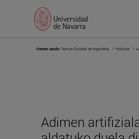
Hemen zaude:
Tecnun Escuela de Ingeniería
Noticias
A
Adimen artifizial
aldatuko duela di