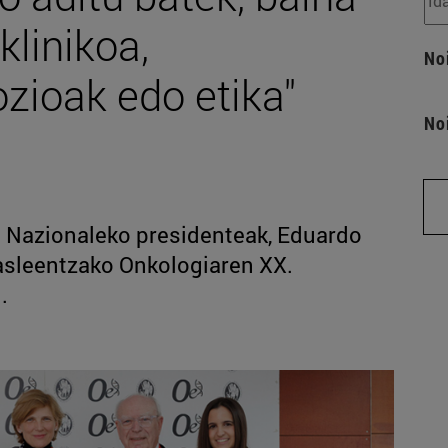
klinikoa,
No
zioak edo etika"
No
 Nazionaleko presidenteak, Eduardo
kasleentzako Onkologiaren XX.
.