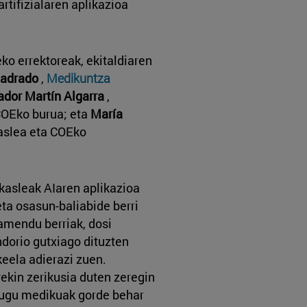
rtifizialaren aplikazioa
ko errektoreak, ekitaldiaren
adrado
,
Medikuntza
ador Martín Algarra
,
COEko burua; eta
María
aslea eta COEko
akasleak AIaren aplikazioa
ta osasun-baliabide berri
tamendu berriak, dosi
ndorio gutxiago dituzten
eela adierazi zuen.
rekin zerikusia duten zeregin
dugu medikuak gorde behar