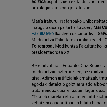
edizioa
ospatu zuen ekitaldiak adimen a
onkologia klinikoan jorratu zuen.
María Iraburu
, Nafarroako Unibertsitate
inaugurazioan parte hartu zuen;
Mar Cu
Fakultateko
Ikasleen dekanordea ;
Salv
Medikuntza Fakultateko irakaslea eta 
Torregrosa
, Medikuntza Fakultateko ik
presidenteordea XX.
Bere hitzaldian, Eduardo Díaz-Rubio ir
medikuntzan aztertu zuen, hezkuntza- e
gisa. Adimen artifizialak emaitzak, tra
egokiak, detekzio goiztiarra edo albo-o
tratamenduak aurreikusten lagun dezak
"Teknologiarekin eta adimen artifiziala
zehatzen osagarritasuna bilatu behar 