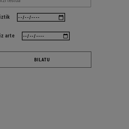
iztik
iz arte
BILATU