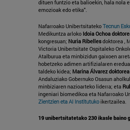
dituen funtzio eta balioekin, hala nola e
emozioak edo etika".
Nafarroako Unibertsitateko
Tecnun Esk
Medikuntza arloko
Idoia Ochoa doktore
kongresuan;
Nuria Ribelles
doktorea , 
Victoria Unibertsitate Ospitaleko Onko
Atalburua eta minbizidun gaixoen arret
hobetzeko adimen artifizialaren eredua
taldeko kidea;
Marina Álvarez doktorea
Andaluziako Gobernuko Osasun aholkula
minbiziaren nazioarteko liderra; eta
Ru
ingeniari biomedikoa eta Nafarroako U
Zientzien eta AI Institutuko
ikertzailea.
19 unibertsitatetako 230 ikasle baino