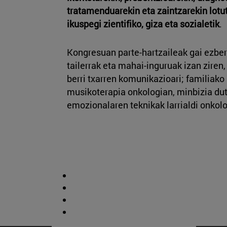
tratamenduarekin eta zaintzarekin lotu
ikuspegi zientifiko, giza eta sozialetik
.
Kongresuan parte-hartzaileak gai ezber
tailerrak eta mahai-inguruak izan ziren,
berri txarren komunikazioari; familiako
musikoterapia onkologian, minbizia du
emozionalaren teknikak larrialdi onkol