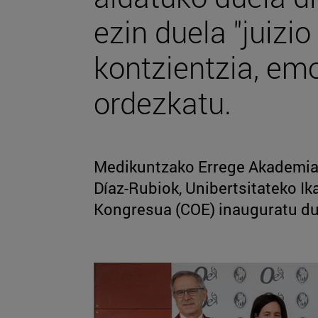
ezin duela "juizio 
kontzientzia, emo
ordezkatu.
Medikuntzako Errege Akademia
Díaz-Rubiok, Unibertsitateko I
Kongresua (COE) inauguratu du