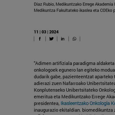
Díaz Rubio, Medikuntzako Errege Akademia N
Medikuntza Fakultateko ikaslea eta COEko p
11 | 03 | 2024
"Adimen artifiziala paradigma aldaketa 
onkologoek egunero lan egiteko modua 
dudarik gabe, pazienteentzat aparteko 
adierazi zuen Nafarroako Unibertsitate
Konplutenseko Unibertsitateko Onkolog
emeritua eta Medikuntzako Errege Ak
presidentea,
Ikasleentzako Onkologia 
inaugurazio ekitaldian. biomedikuntza 