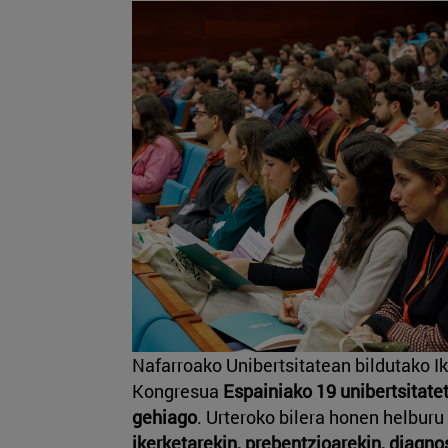
Nafarroako Unibertsitatean bildutako 
Kongresua
Espainiako 19 unibertsitate
gehiago
. Urteroko bilera honen helburu
ikerketarekin, prebentzioarekin, diagno