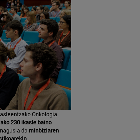
Ikasleentzako Onkologia
tako 230 ikasle baino
 nagusia da
minbiziaren
stikoarekin,