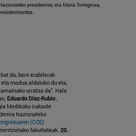
azionaleko presidentea; eta María Torregrosa,
residenteordea.
bat da, bere erabilerak
eta modua aldatuko du eta,
tamainako urratsa da". Hala
an,
Eduardo Díaz-Rubio
,
ia Medikoko irakasle
ademia Nazionaleko
Kongresuaren (COE)
zientzietako fakultateak.
20.