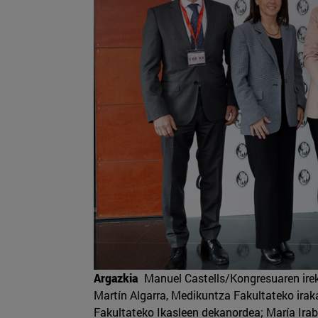
Argazkia
Manuel Castells/Kongresuaren ireki
Martín Algarra, Medikuntza Fakultateko ira
Fakultateko Ikasleen dekanordea; María Irab