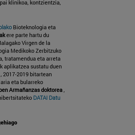
pai klinikoa, kontzientzia,
olako
Bioteknologia eta
ak
ere parte hartu du
Malagako Virgen de la
logia Medikoko Zerbitzuko
a, tratamendua eta arreta
k aplikatzea sustatu duen
, 2017-2019 bitartean
ria eta bularreko
ben Armañanzas doktorea
,
nibertsitateko
DATAI Datu
 gehiago