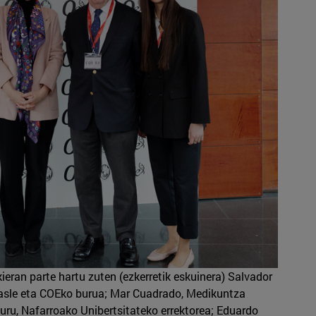
eran parte hartu zuten (ezkerretik eskuinera) Salvador
kasle eta COEko burua; Mar Cuadrado, Medikuntza
uru, Nafarroako Unibertsitateko errektorea; Eduardo