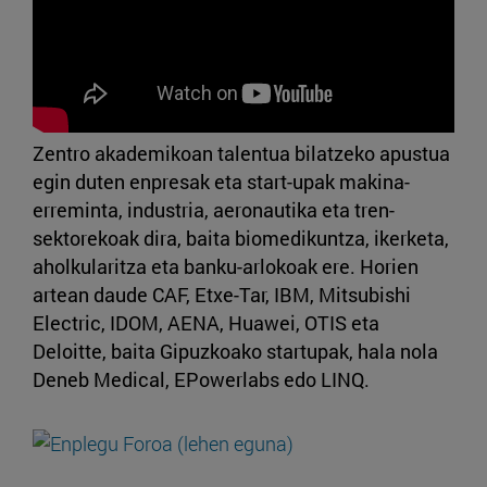
Zentro akademikoan talentua bilatzeko apustua
egin duten enpresak eta start-upak makina-
erreminta, industria, aeronautika eta tren-
sektorekoak dira, baita biomedikuntza, ikerketa,
aholkularitza eta banku-arlokoak ere. Horien
artean daude CAF, Etxe-Tar, IBM, Mitsubishi
Electric, IDOM, AENA, Huawei, OTIS eta
Deloitte, baita Gipuzkoako startupak, hala nola
Deneb Medical, EPowerlabs edo LINQ.