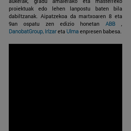
aukerak, gradu amaierako eta masterreko
proiektuak edo lehen lanpostu baten bila
dabiltzanak. Aipatzekoa da martxoaren 8 eta
9an ospatu zen edizio honetan
ABB
,
DanobatGroup,
Irizar
eta
Ulma
enpresen babesa.