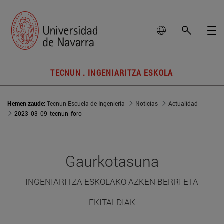
TECNUN . INGENIARITZA ESKOLA
Hemen zaude:
Tecnun Escuela de Ingeniería
Noticias
Actualidad
2023_03_09_tecnun_foro
Gaurkotasuna
INGENIARITZA ESKOLAKO AZKEN BERRI ETA
EKITALDIAK