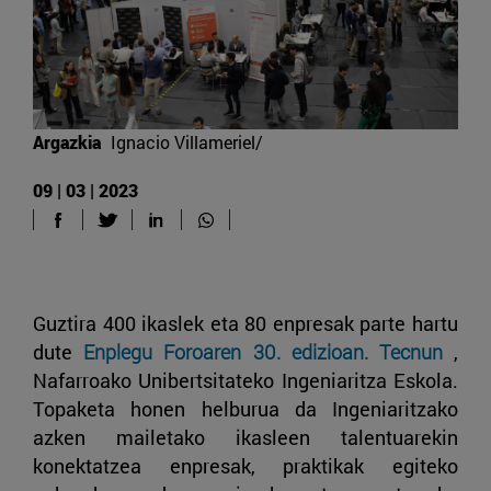
Argazkia
Ignacio Villameriel/
09 | 03 | 2023
Guztira 400 ikaslek eta 80 enpresak parte hartu
dute
Enplegu Foroaren 30. edizioan.
Tecnun
,
Nafarroako Unibertsitateko Ingeniaritza Eskola.
Topaketa honen helburua da Ingeniaritzako
azken mailetako ikasleen talentuarekin
konektatzea enpresak, praktikak egiteko