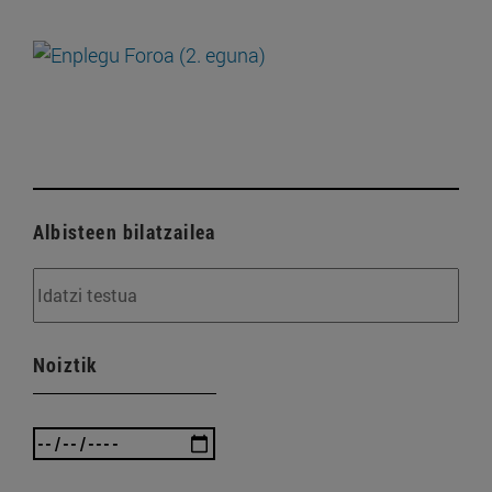
Albisteen bilatzailea
Noiztik