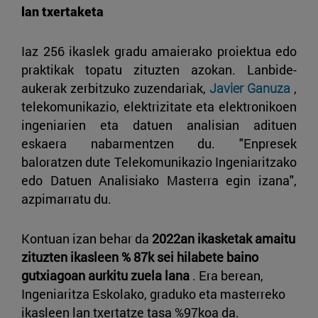
lan txertaketa
Iaz 256 ikaslek gradu amaierako proiektua edo
praktikak topatu zituzten azokan. Lanbide-
aukerak zerbitzuko zuzendariak,
Javier Ganuza
,
telekomunikazio, elektrizitate eta elektronikoen
ingeniarien eta datuen analisian adituen
eskaera nabarmentzen du. "Enpresek
baloratzen dute Telekomunikazio Ingeniaritzako
edo Datuen Analisiako Masterra egin izana",
azpimarratu du.
Kontuan izan behar da
2022an ikasketak amaitu
zituzten ikasleen % 87k sei hilabete baino
gutxiagoan aurkitu zuela lana
. Era berean,
Ingeniaritza Eskolako, graduko eta masterreko
ikasleen lan txertatze tasa %97koa da.