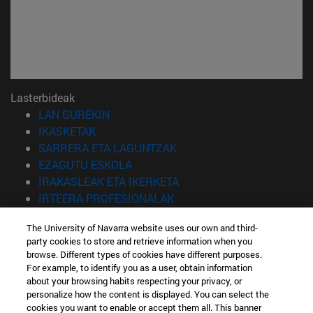
Lasterbideak
(Beste leiho batean irekiko da)
LAN GUREKIN
(Beste leiho batean irekiko da)
IKASKETAK
(Beste leiho batean irekiko 
SARRERA ETA LAGUNTZAK
(Beste leiho batean irekiko da)
EZAGUTU ESKOLA
(Beste leiho batean irekiko
IRAKASLEAK ETA IKERKETA
(Beste leiho batean irekiko 
IRTEERA PROFESIONALAK
(Beste leiho batean irekiko da)
IKASLEAK
The University of Navarra website uses our own and third-
party cookies to store and retrieve information when you
Informazioa
browse. Different types of cookies have different purposes.
TELEFONOA +34 943 21 98 77
For example, to identify you as a user, obtain information
ZEIN TITULUA INTERESATZEN ZAIZU?
about your browsing habits respecting your privacy, or
ZEIN MASTER INTERESATZEN ZAIZU?
personalize how the content is displayed. You can select the
cookies you want to enable or accept them all. This banner
© Nafarroako Unibertsitatea