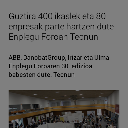
Guztira 400 ikaslek eta 80
enpresak parte hartzen dute
Enplegu Foroan Tecnun
ABB, DanobatGroup, Irizar eta Ulma
Enplegu Foroaren 30. edizioa
babesten dute. Tecnun