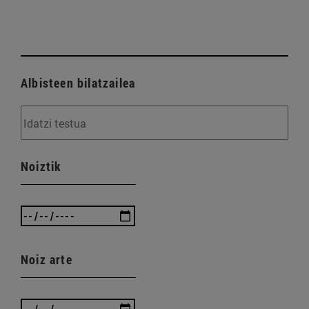
Albisteen bilatzailea
Noiztik
Noiz arte