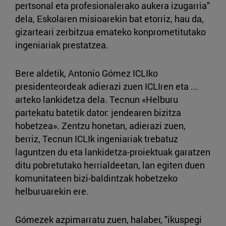
pertsonal eta profesionalerako aukera izugarria"
dela, Eskolaren misioarekin bat etorriz, hau da,
gizarteari zerbitzua emateko konprometitutako
ingeniariak prestatzea.
Bere aldetik, Antonio Gómez ICLIko
presidenteordeak adierazi zuen ICLIren eta ...
arteko lankidetza dela. Tecnun «Helburu
partekatu batetik dator: jendearen bizitza
hobetzea». Zentzu honetan, adierazi zuen,
berriz, Tecnun ICLIk ingeniariak trebatuz
laguntzen du eta lankidetza-proiektuak garatzen
ditu pobretutako herrialdeetan, lan egiten duen
komunitateen bizi-baldintzak hobetzeko
helburuarekin ere.
Gómezek azpimarratu zuen, halaber, "ikuspegi