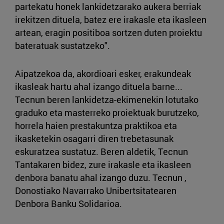
partekatu honek lankidetzarako aukera berriak
irekitzen dituela, batez ere irakasle eta ikasleen
artean, eragin positiboa sortzen duten proiektu
bateratuak sustatzeko".
Aipatzekoa da, akordioari esker, erakundeak
ikasleak hartu ahal izango dituela barne...
Tecnun beren lankidetza-ekimenekin lotutako
graduko eta masterreko proiektuak burutzeko,
horrela haien prestakuntza praktikoa eta
ikasketekin osagarri diren trebetasunak
eskuratzea sustatuz. Beren aldetik, Tecnun
Tantakaren bidez, zure irakasle eta ikasleen
denbora banatu ahal izango duzu. Tecnun ,
Donostiako Navarrako Unibertsitatearen
Denbora Banku Solidarioa.