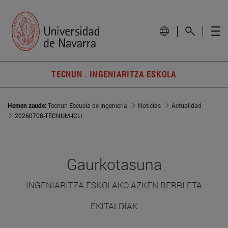
TECNUN . INGENIARITZA ESKOLA
Hemen zaude:
Tecnun Escuela de Ingeniería
Noticias
Actualidad
20260708-TECNUM-ICLI
Gaurkotasuna
INGENIARITZA ESKOLAKO AZKEN BERRI ETA
EKITALDIAK