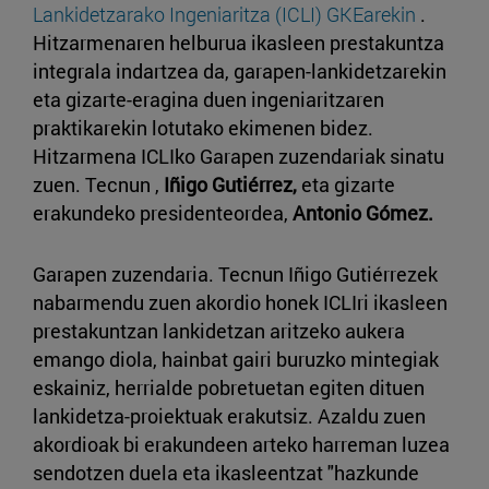
Lankidetzarako Ingeniaritza (ICLI) GKEarekin
.
Hitzarmenaren helburua ikasleen prestakuntza
integrala indartzea da, garapen-lankidetzarekin
eta gizarte-eragina duen ingeniaritzaren
praktikarekin lotutako ekimenen bidez.
Hitzarmena ICLIko Garapen zuzendariak sinatu
zuen. Tecnun ,
Iñigo Gutiérrez,
eta gizarte
erakundeko presidenteordea,
Antonio Gómez.
Garapen zuzendaria. Tecnun Iñigo Gutiérrezek
nabarmendu zuen akordio honek ICLIri ikasleen
prestakuntzan lankidetzan aritzeko aukera
emango diola, hainbat gairi buruzko mintegiak
eskainiz, herrialde pobretuetan egiten dituen
lankidetza-proiektuak erakutsiz. Azaldu zuen
akordioak bi erakundeen arteko harreman luzea
sendotzen duela eta ikasleentzat "hazkunde