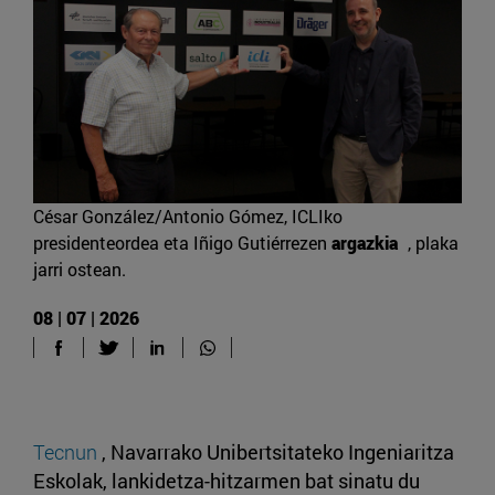
César González/Antonio Gómez, ICLIko
presidenteordea eta Iñigo Gutiérrezen
argazkia
, plaka
jarri ostean.
08 | 07 | 2026
Tecnun
, Navarrako Unibertsitateko Ingeniaritza
Eskolak, lankidetza-hitzarmen bat sinatu du