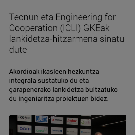
Tecnun eta Engineering for
Cooperation (ICLI) GKEak
lankidetza-hitzarmena sinatu
dute
Akordioak ikasleen hezkuntza
integrala sustatuko du eta
garapenerako lankidetza bultzatuko
du ingeniaritza proiektuen bidez.