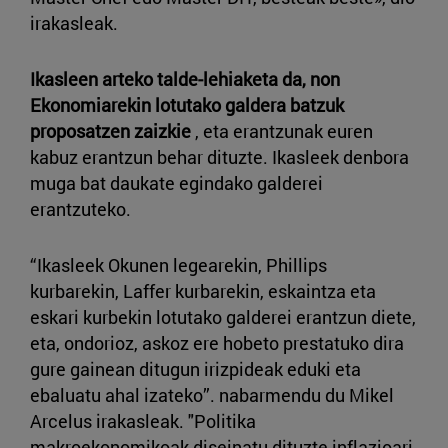
irakasleak.
Ikasleen arteko talde-lehiaketa da, non
Ekonomiarekin lotutako galdera batzuk
proposatzen zaizkie
, eta erantzunak euren
kabuz erantzun behar dituzte. Ikasleek denbora
muga bat daukate egindako galderei
erantzuteko.
“Ikasleek Okunen legearekin, Phillips
kurbarekin, Laffer kurbarekin, eskaintza eta
eskari kurbekin lotutako galderei erantzun diete,
eta, ondorioz, askoz ere hobeto prestatuko dira
gure gainean ditugun irizpideak eduki eta
ebaluatu ahal izateko”. nabarmendu du Mikel
Arcelus irakasleak. "Politika
makroekonomikoak diseinatu dituzte inflazioari