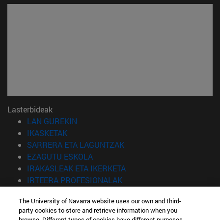
Lasterbideak
(Beste leiho batean irekiko da)
LAN GUREKIN
(Beste leiho batean irekiko da)
IKASKETAK
(Beste leiho batean irekiko 
SARRERA ETA LAGUNTZAK
(Beste leiho batean irekiko da)
EZAGUTU ESKOLA
(Beste leiho batean irekiko
IRAKASLEAK ETA IKERKETA
(Beste leiho batean irekiko 
IRTEERA PROFESIONALAK
(Beste leiho batean irekiko da)
IKASLEAK
The University of Navarra website uses our own and third-
party cookies to store and retrieve information when you
Informazioa
browse. Different types of cookies have different purposes.