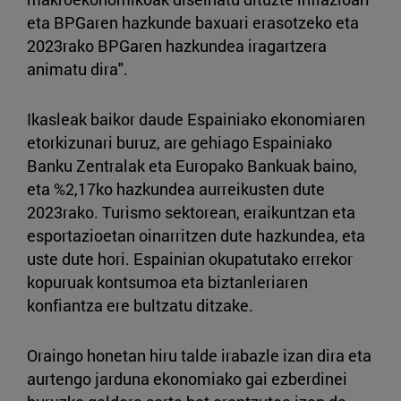
eta BPGaren hazkunde baxuari erasotzeko eta
2023rako BPGaren hazkundea iragartzera
animatu dira".
Ikasleak baikor daude Espainiako ekonomiaren
etorkizunari buruz, are gehiago Espainiako
Banku Zentralak eta Europako Bankuak baino,
eta %2,17ko hazkundea aurreikusten dute
2023rako. Turismo sektorean, eraikuntzan eta
esportazioetan oinarritzen dute hazkundea, eta
uste dute hori. Espainian okupatutako errekor
kopuruak kontsumoa eta biztanleriaren
konfiantza ere bultzatu ditzake.
Oraingo honetan hiru talde irabazle izan dira eta
aurtengo jarduna ekonomiako gai ezberdinei