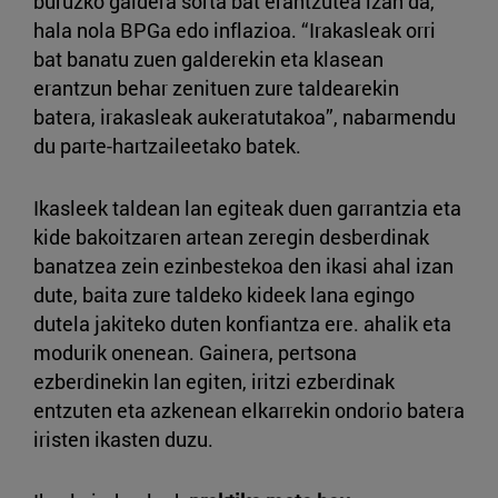
buruzko galdera sorta bat erantzutea izan da,
hala nola BPGa edo inflazioa. “Irakasleak orri
bat banatu zuen galderekin eta klasean
erantzun behar zenituen zure taldearekin
batera, irakasleak aukeratutakoa”, nabarmendu
du parte-hartzaileetako batek.
Ikasleek taldean lan egiteak duen garrantzia eta
kide bakoitzaren artean zeregin desberdinak
banatzea zein ezinbestekoa den ikasi ahal izan
dute, baita zure taldeko kideek lana egingo
dutela jakiteko duten konfiantza ere. ahalik eta
modurik onenean. Gainera, pertsona
ezberdinekin lan egiten, iritzi ezberdinak
entzuten eta azkenean elkarrekin ondorio batera
iristen ikasten duzu.