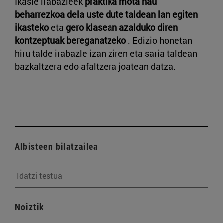
Ikasle irabazleek
praktika mota hau
beharrezkoa dela uste dute taldean lan egiten
ikasteko
eta
gero klasean azalduko diren
kontzeptuak bereganatzeko
. Edizio honetan
hiru talde irabazle izan ziren eta saria taldean
bazkaltzera edo afaltzera joatean datza.
Albisteen bilatzailea
Noiztik