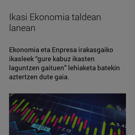
Ikasi Ekonomia taldean
lanean
Ekonomia eta Enpresa irakasgaiko
ikasleek “gure kabuz ikasten
laguntzen gaituen” lehiaketa batekin
aztertzen dute gaia.