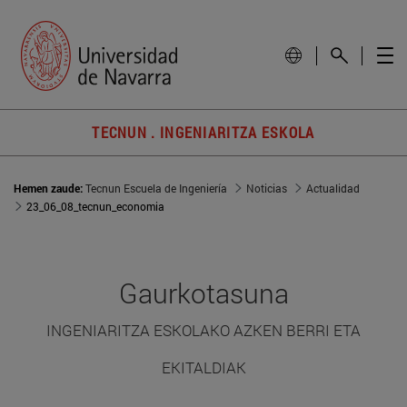
TECNUN . INGENIARITZA ESKOLA
Hemen zaude:
Tecnun Escuela de Ingeniería
Noticias
Actualidad
23_06_08_tecnun_economia
Gaurkotasuna
INGENIARITZA ESKOLAKO AZKEN BERRI ETA
EKITALDIAK