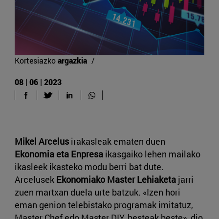
Kortesiazko
argazkia
/
08 | 06 | 2023
Mikel Arcelus
irakasleak ematen duen
Ekonomia eta Enpresa
ikasgaiko lehen mailako
ikasleek ikasteko modu berri bat dute.
Arcelusek
Ekonomiako Master Lehiaketa
jarri
zuen martxan duela urte batzuk. «Izen hori
eman genion telebistako programak imitatuz,
Master Chef edo Master DIY, besteak beste», dio