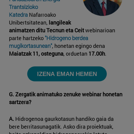
Trantsizioko
Katedra
Nafarroako
Unibertsitatean,
langileak
animatzen ditu Tecnun eta Ceit
webinarioan
parte hartzeko
"Hidrogeno berdea
mugikortasunean"
, honetan egingo dena
Maiatzak 11, osteguna
, orduetan
17.00h
.
IZENA EMAN HEMEN
G. Zergatik animatuko zenuke webinar honetan
sartzera?
A.
Hidrogenoa gaurkotasun handiko gaia da
bere berritasunagatik. Asko dira proiektuak,