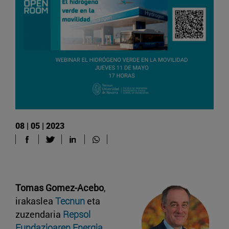
08 | 05 | 2023
Tomas Gomez-Acebo
,
irakaslea
Tecnun
eta
zuzendaria
Repsol
Fundazioaren Energia