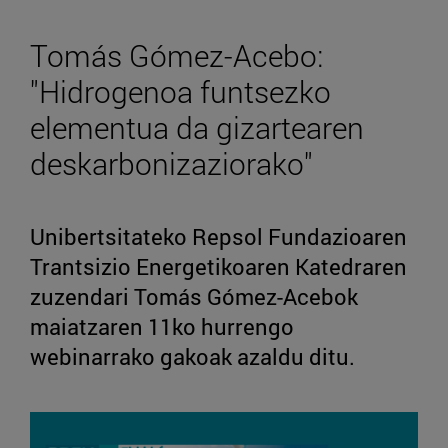
Tomás Gómez-Acebo:
"Hidrogenoa funtsezko
elementua da gizartearen
deskarbonizaziorako"
Unibertsitateko Repsol Fundazioaren
Trantsizio Energetikoaren Katedraren
zuzendari Tomás Gómez-Acebok
maiatzaren 11ko hurrengo
webinarrako gakoak azaldu ditu.