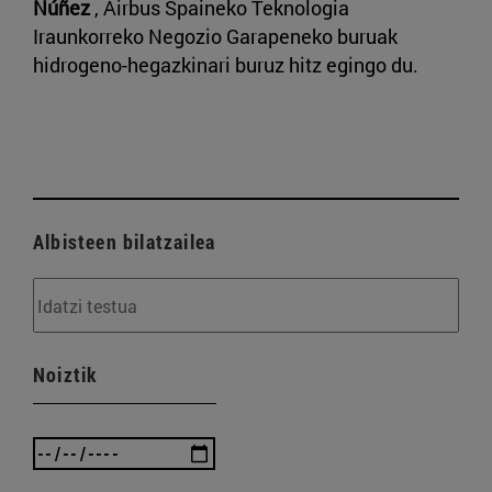
Núñez
, Airbus Spaineko Teknologia
Iraunkorreko Negozio Garapeneko buruak
hidrogeno-hegazkinari buruz hitz egingo du.
Albisteen bilatzailea
Noiztik