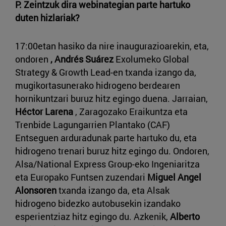
P.
Zeintzuk dira webinategian parte hartuko
duten hizlariak?
17:00etan hasiko da nire inaugurazioarekin, eta,
ondoren
, Andrés Suárez
Exolumeko Global
Strategy & Growth Lead-en txanda izango da,
mugikortasunerako hidrogeno berdearen
hornikuntzari buruz hitz egingo duena. Jarraian,
Héctor Larena
, Zaragozako Eraikuntza eta
Trenbide Lagungarrien Plantako (CAF)
Entseguen arduradunak parte hartuko du, eta
hidrogeno trenari buruz hitz egingo du. Ondoren,
Alsa/National Express Group-eko Ingeniaritza
eta Europako Funtsen zuzendari
Miguel Angel
Alonsoren
txanda izango da, eta Alsak
hidrogeno bidezko autobusekin izandako
esperientziaz hitz egingo du. Azkenik,
Alberto