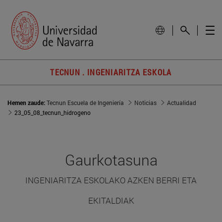
TECNUN . INGENIARITZA ESKOLA
Hemen zaude:
Tecnun Escuela de Ingeniería
Noticias
Actualidad
23_05_08_tecnun_hidrogeno
Gaurkotasuna
INGENIARITZA ESKOLAKO AZKEN BERRI ETA
EKITALDIAK