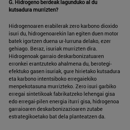
G. Hidrogeno berdeak lagunduko al du
kutsadura murrizten?
Hidrogenoaren erabilerak zero karbono dioxido
isuri du, hidrogenoarekin lan egiten duen motor
batek igortzen duena ur-lurruna delako, ezer
gehiago. Beraz, isuriak murrizten dira.
Hidrogenoak garraio deskarbonizatuaren
erronkei erantzuteko ahalmena du, berotegi-
efektuko gasen isuriak, gure hirietako kutsadura
eta karbono intentsiboko erregaiekiko
menpekotasuna murrizteko. Zero isuri garbiko
erregai sintetikoak fabrikatzeko lehengai gisa
edo erregai-pilen energia iturri gisa, hidrogenoa
garraioaren deskarbonizazioaren zutabe
estrategikoetako bat dela planteatzen da.