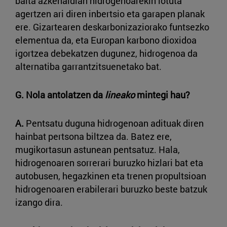
baita azkenaldian hidrogenoarekin lotuta
agertzen ari diren inbertsio eta garapen planak
ere. Gizartearen deskarbonizaziorako funtsezko
elementua da, eta Europan karbono dioxidoa
igortzea debekatzen dugunez, hidrogenoa da
alternatiba garrantzitsuenetako bat.
G. Nola antolatzen da
lineako
mintegi hau?
A.
Pentsatu duguna hidrogenoan adituak diren
hainbat pertsona biltzea da. Batez ere,
mugikortasun astunean pentsatuz. Hala,
hidrogenoaren sorrerari buruzko hizlari bat eta
autobusen, hegazkinen eta trenen propultsioan
hidrogenoaren erabilerari buruzko beste batzuk
izango dira.