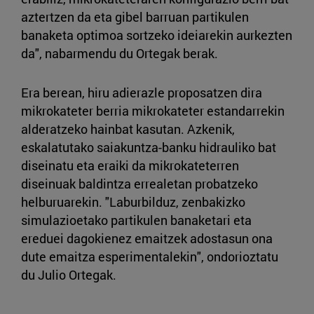
aztertzen da eta gibel barruan partikulen
banaketa optimoa sortzeko ideiarekin aurkezten
da", nabarmendu du Ortegak berak.
Era berean, hiru adierazle proposatzen dira
mikrokateter berria mikrokateter estandarrekin
alderatzeko hainbat kasutan. Azkenik,
eskalatutako saiakuntza-banku hidrauliko bat
diseinatu eta eraiki da mikrokateterren
diseinuak baldintza errealetan probatzeko
helburuarekin. "Laburbilduz, zenbakizko
simulazioetako partikulen banaketari eta
ereduei dagokienez emaitzek adostasun ona
dute emaitza esperimentalekin", ondorioztatu
du Julio Ortegak.