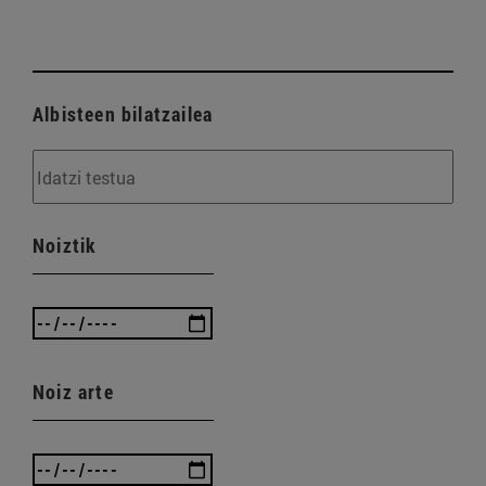
Albisteen bilatzailea
Noiztik
Noiz arte