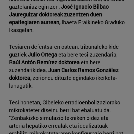
gaztelaniaz egin zen,
José Ignacio Bilbao
Jaureguizar doktoreak zuzentzen duen
epaitegiaren aurrean,
Ibaeta Eraikineko Graduko
Ikasgelan.
Tesiaren defentsaren ostean, tribunaleko kide
guztiek
Julio Ortega
eta bere tesi-zuzendaria,
Raúl Antón Remírez doktorea
eta bere
zuzendarikidea,
Juan Carlos Ramos González
doktorea,
zoriondu dituzte egindako ikerketa-
lanagatik.
Tesi honetan, Gibeleko erradioenbolizaziorako
mikrokateter diseinu berri bat ebaluatu da.
"Zenbakizko simulazio tekniken bidez eta
arteria hepatiko errealak eta idealizatuak
erabiliz, mikrokateteraren konfigurazio berri bat