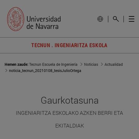
TECNUN . INGENIARITZA ESKOLA
Hemen zaude:
Tecnun Escuela de Ingeniería
Noticias
Actualidad
noticia_tecnun_20210108_tesisJulioOrtega
Gaurkotasuna
INGENIARITZA ESKOLAKO AZKEN BERRI ETA
EKITALDIAK