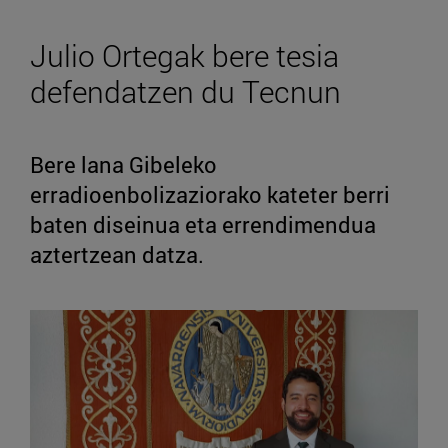
Julio Ortegak bere tesia
defendatzen du Tecnun
Bere lana Gibeleko
erradioenbolizaziorako kateter berri
baten diseinua eta errendimendua
aztertzean datza.