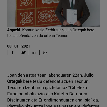
Argazki
Komunikazio Zerbitzua/Julio Ortegak bere
tesia defendatzen du urtean Tecnun
08 | 01 | 2021
Joan den asteartean, abenduaren 22an,
Julio
Ortegak
bere tesia defendatu zuen Tecnun .
Tesiaren Izenburua gaztelaniaz “Gibeleko
Erradioembolizaziorako Kateter Berriaren
Diseinuaren eta Errendimenduaren analisia” da.
Idazteko hizkuntza ingelesa bazen ere, defentsa