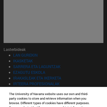
Lasterbideak
(Beste leiho batean irekiko da)
LAN GUREKIN
(Beste leiho batean irekiko da)
IKASKETAK
(Beste leiho batean irekiko 
SARRERA ETA LAGUNTZAK
(Beste leiho batean irekiko da)
EZAGUTU ESKOLA
(Beste leiho batean irekiko
IRAKASLEAK ETA IKERKETA
(Beste leiho batean irekiko 
IRTEERA PROFESIONALAK
(Beste leiho batean irekiko da)
IKASLEAK
The University of Navarra website uses our own and third-
party cookies to store and retrieve information when you
Informazioa
browse. Different types of cookies have different purposes.
TELEFONOA +34 943 21 98 77