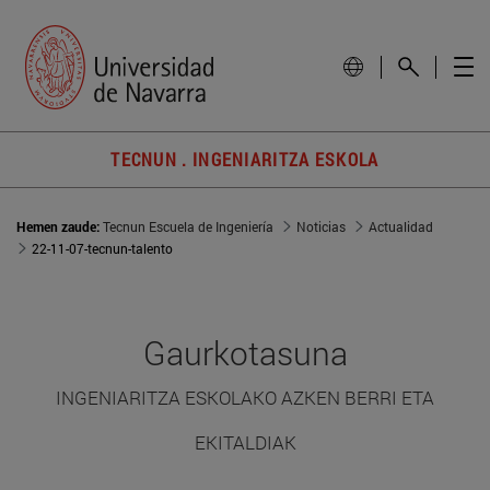
TECNUN . INGENIARITZA ESKOLA
Hemen zaude:
Tecnun Escuela de Ingeniería
Noticias
Actualidad
22-11-07-tecnun-talento
Gaurkotasuna
INGENIARITZA ESKOLAKO AZKEN BERRI ETA
EKITALDIAK