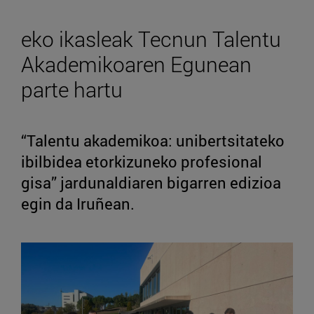
eko ikasleak Tecnun Talentu
Akademikoaren Egunean
parte hartu
“Talentu akademikoa: unibertsitateko
ibilbidea etorkizuneko profesional
gisa” jardunaldiaren bigarren edizioa
egin da Iruñean.