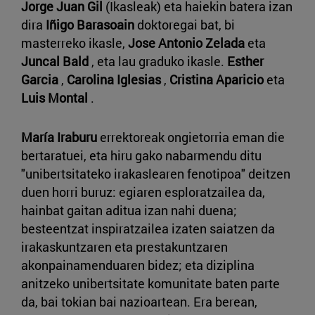
Jorge Juan Gil
(Ikasleak) eta haiekin batera izan
dira
Iñigo Barasoain
doktoregai bat, bi
masterreko ikasle,
Jose Antonio Zelada
eta
Juncal Bald
, eta lau graduko ikasle.
Esther
Garcia
,
Carolina Iglesias
,
Cristina Aparicio
eta
Luis Montal
.
María Iraburu
errektoreak ongietorria eman die
bertaratuei, eta hiru gako nabarmendu ditu
"unibertsitateko irakaslearen fenotipoa" deitzen
duen horri buruz: egiaren esploratzailea da,
hainbat gaitan aditua izan nahi duena;
besteentzat inspiratzailea izaten saiatzen da
irakaskuntzaren eta prestakuntzaren
akonpainamenduaren bidez; eta diziplina
anitzeko unibertsitate komunitate baten parte
da, bai tokian bai nazioartean. Era berean,