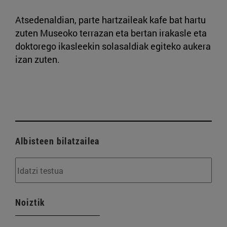
Atsedenaldian, parte hartzaileak kafe bat hartu
zuten Museoko terrazan eta bertan irakasle eta
doktorego ikasleekin solasaldiak egiteko aukera
izan zuten.
Albisteen bilatzailea
Noiztik