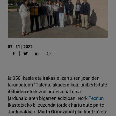
07 | 11 | 2022
Ia 350 ikasle eta irakasle izan ziren joan den
larunbatean “Talentu akademikoa: unibertsitate
ibilbidea etorkizun profesional gisa”
jardunaldiaren bigarren edizioan. Nork
Tecnun
Ikastetxeko bi zuzendariordek hartu dute parte
Jardunaldian:
Marta Ormazabal
(Ikerkuntza) eta