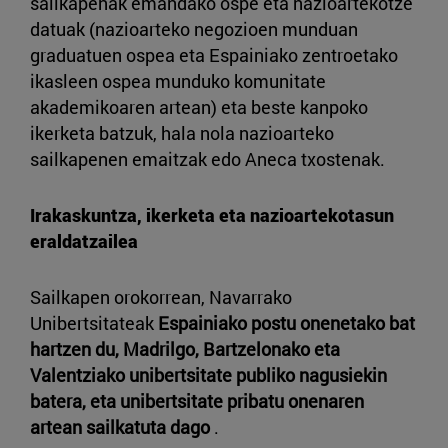
sailkapenak emandako ospe eta nazioartekotze
datuak (nazioarteko negozioen munduan
graduatuen ospea eta Espainiako zentroetako
ikasleen ospea munduko komunitate
akademikoaren artean) eta beste kanpoko
ikerketa batzuk, hala nola nazioarteko
sailkapenen emaitzak edo Aneca txostenak.
Irakaskuntza, ikerketa eta nazioartekotasun
eraldatzailea
Sailkapen orokorrean, Navarrako
Unibertsitateak
Espainiako postu onenetako bat
hartzen du, Madrilgo, Bartzelonako eta
Valentziako unibertsitate publiko nagusiekin
batera, eta unibertsitate pribatu onenaren
artean sailkatuta dago
.