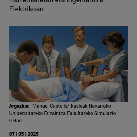
Elektrikoan
Argazkia:
Manuel Castells/Ikasleak Navarrako
Unibertsitateko Erizaintza Fakultateko Simulazio
Gelan.
07 | 05 | 2025