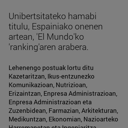
Unibertsitateko hamabi
titulu, Espainiako onenen
artean, 'El Mundo'ko
'ranking'aren arabera.
Lehenengo postuak lortu ditu
Kazetaritzan, Ikus-entzunezko
Komunikazioan, Nutrizioan,
Erizaintzan, Enpresa Administrazioan,
Enpresa Administrazioan eta
Zuzenbidean, Farmazian, Arkitekturan,
Medikuntzan, Ekonomian, Nazioarteko
Harremanetan eta Ingeniaritza