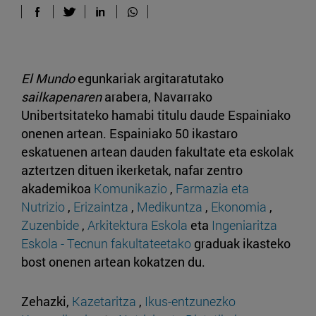
El Mundo
egunkariak argitaratutako
sailkapenaren
arabera, Navarrako
Unibertsitateko hamabi titulu daude Espainiako
onenen artean. Espainiako 50 ikastaro
eskatuenen artean dauden fakultate eta eskolak
aztertzen dituen ikerketak, nafar zentro
akademikoa
Komunikazio
,
Farmazia eta
Nutrizio
,
Erizaintza
,
Medikuntza
,
Ekonomia
,
Zuzenbide
,
Arkitektura Eskola
eta
Ingeniaritza
Eskola - Tecnun fakultateetako
graduak ikasteko
bost onenen artean kokatzen du.
Zehazki,
Kazetaritza
,
Ikus-entzunezko