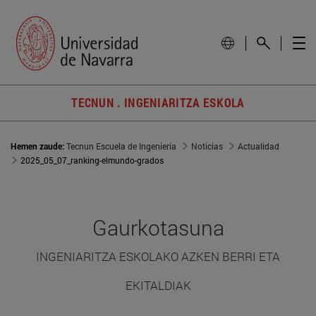
TECNUN . INGENIARITZA ESKOLA
Hemen zaude:
Tecnun Escuela de Ingeniería
Noticias
Actualidad
2025_05_07_ranking-elmundo-grados
Gaurkotasuna
INGENIARITZA ESKOLAKO AZKEN BERRI ETA
EKITALDIAK