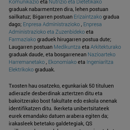
Komunikazio
eta
Nutrizio eta Dietetikako
graduak nabarmentzen dira, lehen postuan
sailkatuz; Bigarren postuan
Erizaintzako
gradua
dago;
Enpresa Administrazioko
,
Enpresa
Administrazioko eta Zuzenbideko
eta
Farmaziako
graduek hirugarren postua dute;
Laugarren postuan
Medikuntza
eta
Arkitekturako
graduak daude, eta bosgarrenean
Nazioarteko
Harremanetako
,
Ekonomiako
eta
Ingeniaritza
Elektrikoko
graduak.
Txosten hau osatzeko, egunkariak 50 tituluen
adierazle desberdinak aztertzen ditu eta
bakoitzerako bost fakultate edo eskola onenak
identifikatzen ditu. Ikerketa unibertsitateek
eurek emandako datuen arabera egiten da;
irakasleek betetako galdetegiak, QS