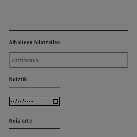
Albisteen bilatzailea
Noiztik
Noiz arte