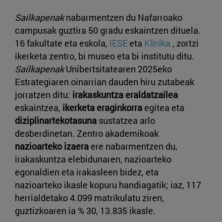
Sailkapenak
nabarmentzen du Nafarroako
campusak guztira 50 gradu eskaintzen dituela.
16 fakultate eta eskola,
IESE
eta
Klinika
, zortzi
ikerketa zentro, bi museo eta bi institutu ditu.
Sailkapenak
Unibertsitatearen 2025eko
Estrategiaren oinarrian dauden hiru zutabeak
jorratzen ditu:
irakaskuntza eraldatzailea
eskaintzea,
ikerketa eraginkorra
egitea eta
diziplinartekotasuna
sustatzea arlo
desberdinetan. Zentro akademikoak
nazioarteko izaera
ere nabarmentzen du,
irakaskuntza elebidunaren, nazioarteko
egonaldien eta irakasleen bidez, eta
nazioarteko ikasle kopuru handiagatik; iaz, 117
herrialdetako 4.099 matrikulatu ziren,
guztizkoaren ia % 30, 13.835 ikasle.