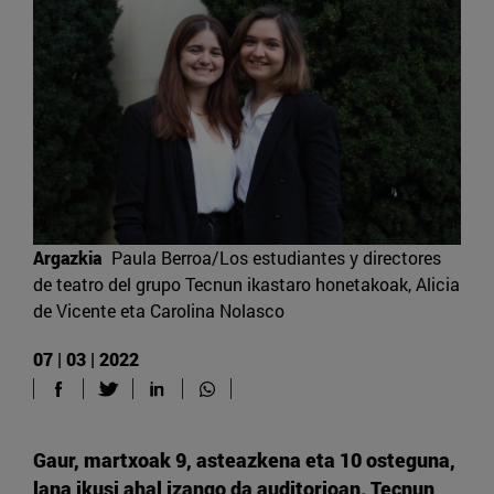
Argazkia
Paula Berroa/Los estudiantes y directores
de teatro del grupo Tecnun ikastaro honetakoak, Alicia
de Vicente eta Carolina Nolasco
07 | 03 | 2022
Gaur, martxoak 9, asteazkena eta 10 osteguna,
lana ikusi ahal izango da auditorioan. Tecnun