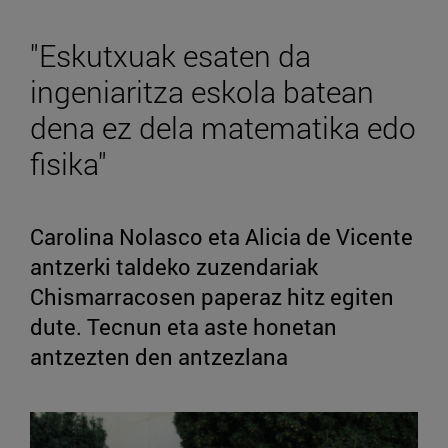
"Eskutxuak esaten da
ingeniaritza eskola batean
dena ez dela matematika edo
fisika"
Carolina Nolasco eta Alicia de Vicente
antzerki taldeko zuzendariak
Chismarracosen paperaz hitz egiten
dute. Tecnun eta aste honetan
antzezten den antzezlana