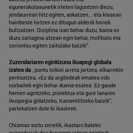
egunerokotasunetik irteten laguntzen diezu,
jendaurrean hitz egiten, askatzen... eta klasean
hainbeste lortzen ez ditugun alderdi horiek
bultzatzen. Diziplina izan behar duzu, baina ez
duzu zartagina atzean egin behar, motibatu eta
zoriontsu egiten zaitulako baizik”.
Zuzendariaren eginkizuna ikuspegi globala
izatea da
, puntu txikiei arreta jartzea, elkarrekin
pentsatzea. «Ez da argibideak ematea edo
norbaitek egin behar duena esatea. Ez gaude
hemen agintzeko, proiektua eta gure lanaren
ikuspegia gidatzeko, transmititzeko baizik”,
partekatzen dute bi ikasleek.
Chismas sortu zenetik, ikastaro bateko
zuzendariak dira hurrengo urtean zeintzuk