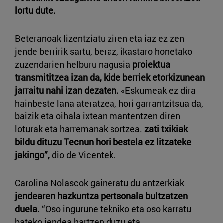
lortu dute.
Beteranoak lizentziatu ziren eta iaz ez zen
jende berririk sartu, beraz, ikastaro honetako
zuzendarien helburu nagusia
proiektua
transmititzea izan da, kide berriek etorkizunean
jarraitu nahi izan dezaten.
«Eskumeak ez dira
hainbeste lana ateratzea, hori garrantzitsua da,
baizik eta oihala ixtean mantentzen diren
loturak eta harremanak sortzea.
zati txikiak
bildu dituzu
Tecnun
hori bestela ez litzateke
jakingo”,
dio de Vicentek.
Carolina Nolascok gaineratu du antzerkiak
jendearen hazkuntza pertsonala bultzatzen
duela.
“Oso ingurune tekniko eta oso karratu
bateko jendea hartzen duzu eta