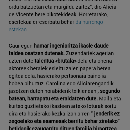
ordu batzuetan eta murgildu zaitez”, dio Alicia
de Vicente bere bikotekideak. Horretarako,
eserlekua erreserbatu behar
da hurrengo
estekan
Gaur egun
hamar ingeniaritza ikasle daude
taldea osatzen dutenak.
Zuzendariek agerian
uzten dute
talentua «brutala»
dela eta onena
aktoreek beraiek esleitu zaien papera berea
egitea dela, hasierako pertsonaia baino ia
hobea bihurtuz. Carolina edo Aliciarengandik
jasotzen duten norabiderik txikienean
, segundo
batean, harrapatu eta eraldatzen dute.
Maila eta
kurtso guztietako ikasleen arteko loturak sortu
dira eta hasierako kezka izan arren “
jenderik ez
zegoelako eta esamesak berritu behar zirelako”
betidanik ezaugarritu dituen familia birsortzea