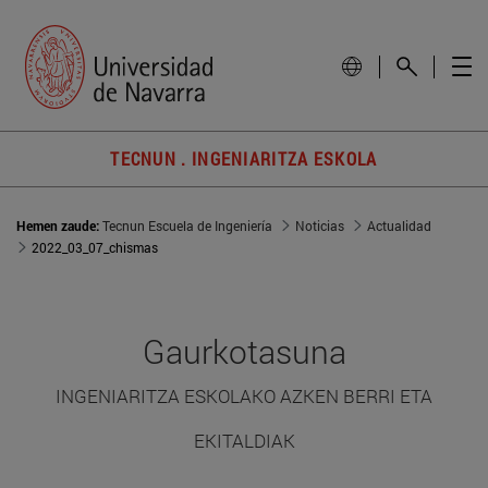
TECNUN . INGENIARITZA ESKOLA
Hemen zaude:
Tecnun Escuela de Ingeniería
Noticias
Actualidad
2022_03_07_chismas
Gaurkotasuna
INGENIARITZA ESKOLAKO AZKEN BERRI ETA
EKITALDIAK