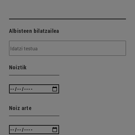
Albisteen bilatzailea
Noiztik
Noiz arte