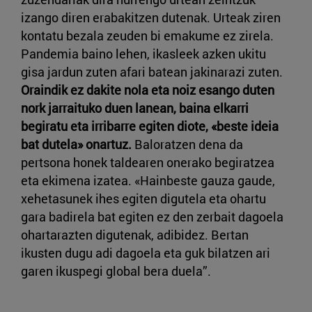
izango diren erabakitzen dutenak. Urteak ziren
kontatu bezala zeuden bi emakume ez zirela.
Pandemia baino lehen, ikasleek azken ukitu
gisa jardun zuten afari batean jakinarazi zuten.
Oraindik ez dakite nola eta noiz esango duten
nork jarraituko duen lanean, baina elkarri
begiratu eta irribarre egiten diote, «beste ideia
bat dutela» onartuz.
Baloratzen dena da
pertsona honek taldearen onerako begiratzea
eta ekimena izatea. «Hainbeste gauza gaude,
xehetasunek ihes egiten digutela eta ohartu
gara badirela bat egiten ez den zerbait dagoela
ohartarazten digutenak, adibidez. Bertan
ikusten dugu adi dagoela eta guk bilatzen ari
garen ikuspegi global bera duela”.