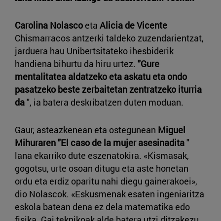
Carolina Nolasco
eta
Alicia de Vicente
Chismarracos antzerki taldeko zuzendarientzat,
jarduera hau Unibertsitateko ihesbiderik
handiena bihurtu da hiru urtez.
"Gure
mentalitatea aldatzeko eta askatu eta ondo
pasatzeko beste zerbaitetan zentratzeko iturria
da
", ia batera deskribatzen duten moduan.
Gaur, asteazkenean eta ostegunean
Miguel
Mihuraren "El caso de la mujer asesinadita
"
lana ekarriko dute eszenatokira. «Kismasak,
gogotsu, urte osoan ditugu eta aste honetan
ordu eta erdiz oparitu nahi diegu gainerakoei»,
dio Nolascok. «Eskusmenak esaten ingeniaritza
eskola batean dena ez dela matematika edo
fisika. Gai teknikoak alde batera utzi ditzakezu