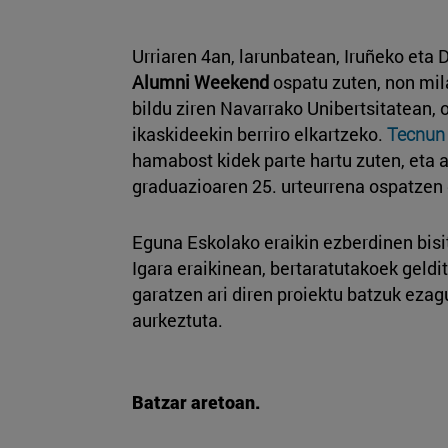
Urriaren 4an, larunbatean, Iruñeko et
Alumni Weekend
ospatu zuten, non mil
bildu ziren Navarrako Unibertsitatean, 
ikaskideekin berriro elkartzeko.
Tecnun
hamabost kidek parte hartu zuten, eta 
graduazioaren 25. urteurrena ospatzen 
Eguna Eskolako eraikin ezberdinen bisit
Igara eraikinean, bertaratutakoek geldit
garatzen ari diren proiektu batzuk ezag
aurkeztuta.
Batzar aretoan.