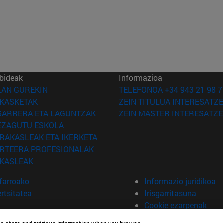
bideak
Informazioa
(Beste leiho batean irekiko da)
LAN GUREKIN
TELEFONOA +34 943 21 98 7
(Beste leiho batean irekiko da)
IKASKETAK
ZEIN TITULUA INTERESATZE
(Beste leiho batean irekiko da)
SARRERA ETA LAGUNTZAK
ZEIN MASTER INTERESATZE
(Beste leiho batean irekiko da)
EZAGUTU ESKOLA
(Beste leiho batean irekiko da)
IRAKASLEAK ETA IKERKETA
(Beste leiho batean irekiko da)
IRTEERA PROFESIONALAK
(Beste leiho batean irekiko da)
IKASLEAK
farroako
Informazio juridikoa
rtsitatea
Irisgarritasuna
Cookie ezarpenak