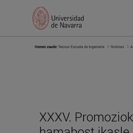
Hemen zaude:
Tecnun Escuela de Ingeniería
Noticias
A
XXXV. Promoziok
hamabost ikasle 