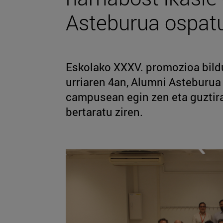
Asteburua ospat
Eskolako XXXV. promozioa bild
urriaren 4an, Alumni Asteburua 
campusean egin zen eta guztira
bertaratu ziren.