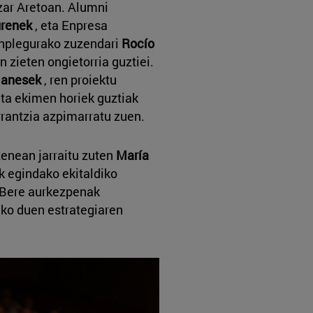
zar Aretoan. Alumni
urenek
, eta Enpresa
Enplegurako zuzendari
Rocío
 zieten ongietorria guztiei.
lanesek
, ren proiektu
ta ekimen horiek guztiak
rantzia azpimarratu zuen.
zenean jarraitu zuten
María
ik egindako ekitaldiko
. Bere aurkezpenak
ako duen estrategiaren