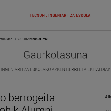
TECNUN . INGENIARITZA ESKOLA
ctualidad
2-10-06-tecnun-alumni
Gaurkotasuna
INGENIARITZA ESKOLAKO AZKEN BERRI ETA EKITALDIAK
o berrogeita
Alb
ohik Alumni