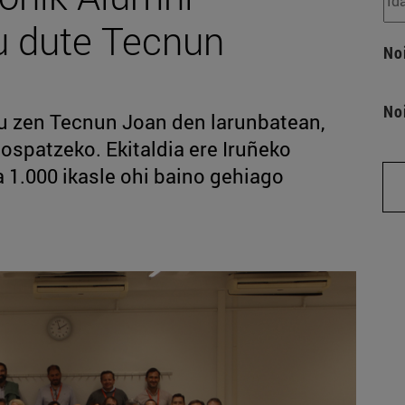
u dute Tecnun
No
No
u zen Tecnun Joan den larunbatean,
ospatzeko. Ekitaldia ere Iruñeko
 1.000 ikasle ohi baino gehiago