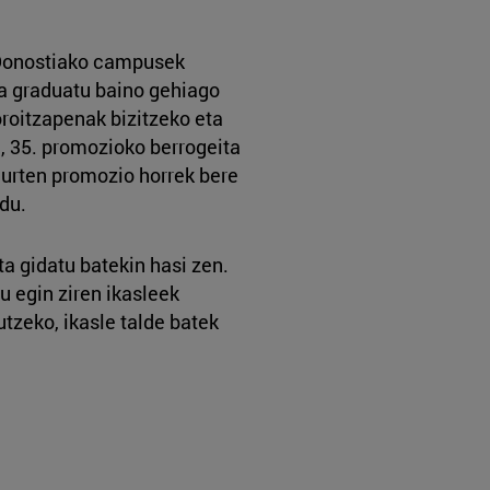
a Donostiako campusek
a graduatu baino gehiago
oroitzapenak bizitzeko eta
, 35. promozioko berrogeita
aurten promozio horrek bere
du.
a gidatu batekin hasi zen.
u egin ziren ikasleek
utzeko, ikasle talde batek