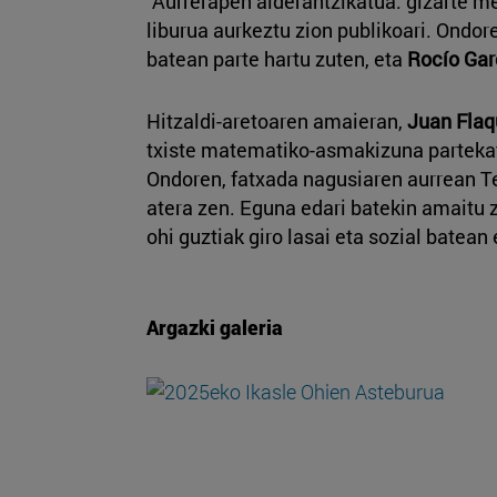
"Aurrerapen alderantzikatua: gizarte m
liburua aurkeztu zion publikoari. Ondor
batean parte hartu zuten, eta
Rocío Gar
Hitzaldi-aretoaren amaieran,
Juan Flaq
txiste matematiko-asmakizuna partekat
Ondoren, fatxada nagusiaren aurrean T
atera zen. Eguna edari batekin amaitu z
ohi guztiak giro lasai eta sozial batean 
Argazki galeria