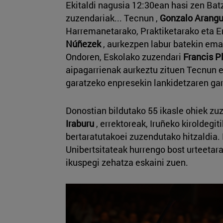
Ekitaldi nagusia 12:30ean hasi zen Bat
zuzendariak... Tecnun ,
Gonzalo Arang
Harremanetarako, Praktiketarako eta 
Núñezek
, aurkezpen labur batekin eman
Ondoren, Eskolako zuzendari
Francis P
aipagarrienak aurkeztu zituen Tecnun e
garatzeko enpresekin lankidetzaren gar
Donostian bildutako 55 ikasle ohiek zu
Iraburu
, errektoreak, Iruñeko kiroldegit
bertaratutakoei zuzendutako hitzaldia
Unibertsitateak hurrengo bost urteetar
ikuspegi zehatza eskaini zuen.