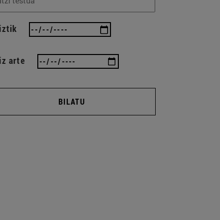
iztik
iz arte
BILATU