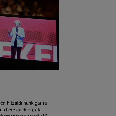
en hitzaldi hunkigarria
un berezia duen, eta