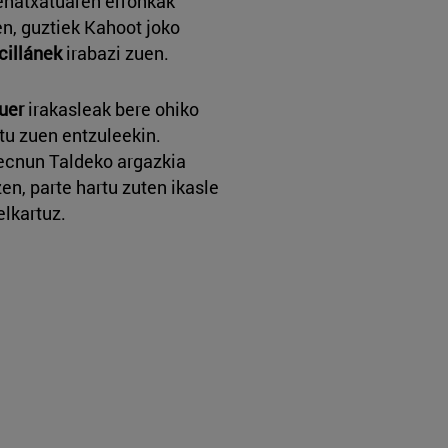
ehatxatuaren erronkak"
en, guztiek Kahoot joko
cillánek
irabazi zuen.
uer
irakasleak bere ohiko
u zuen entzuleekin.
ecnun Taldeko argazkia
en, parte hartu zuten ikasle
elkartuz.