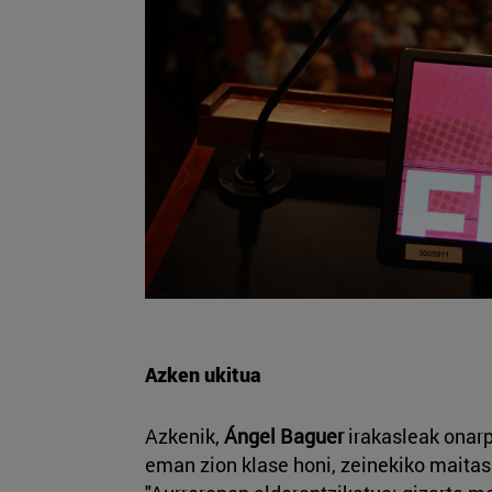
Azken ukitua
Azkenik,
Ángel Baguer
irakasleak onarp
eman zion klase honi, zeinekiko maitas