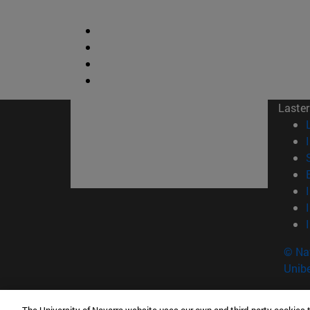
Laster
© Na
Unibe