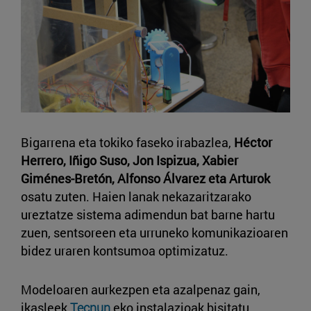
Bigarrena eta tokiko faseko irabazlea,
Héctor
Herrero, Iñigo Suso, Jon Ispizua, Xabier
Giménes-Bretón, Alfonso Álvarez eta Arturok
osatu zuten. Haien lanak nekazaritzarako
ureztatze sistema adimendun bat barne hartu
zuen, sentsoreen eta urruneko komunikazioaren
bidez uraren kontsumoa optimizatuz.
Modeloaren aurkezpen eta azalpenaz gain,
ikasleek
Tecnun
eko instalazioak bisitatu