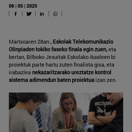
06 | 05 | 2025
Martxoaren 28an
, Eskolak Telekomunikazio
Olinpiaden tokiko faseko finala egin zuen,
eta
bertan, Bilboko Jesuitak Eskolako ikasleen bi
proiektuk parte hartu zuten finalista gisa, eta
irabazlea
nekazaritzarako ureztatze kontrol
sistema adimendun baten proiektua
izan zen.