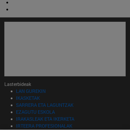
Lasterbideak
(Beste leiho batean irekiko da)
LAN GUREKIN
(Beste leiho batean irekiko da)
IKASKETAK
(Beste leiho batean irekiko 
SARRERA ETA LAGUNTZAK
(Beste leiho batean irekiko da)
EZAGUTU ESKOLA
(Beste leiho batean irekiko
IRAKASLEAK ETA IKERKETA
(Beste leiho batean irekiko 
IRTEERA PROFESIONALAK