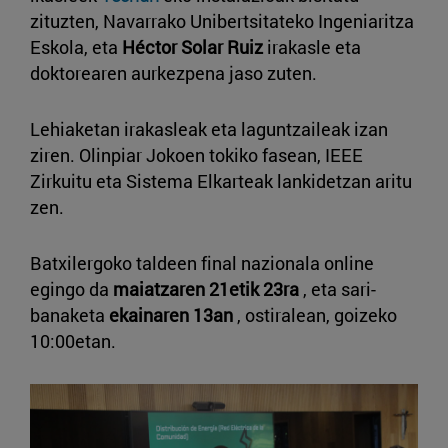
zituzten, Navarrako Unibertsitateko Ingeniaritza
Eskola, eta
Héctor Solar Ruiz
irakasle eta
doktorearen aurkezpena jaso zuten.
Lehiaketan irakasleak eta laguntzaileak izan
ziren. Olinpiar Jokoen tokiko fasean, IEEE
Zirkuitu eta Sistema Elkarteak lankidetzan aritu
zen.
Batxilergoko taldeen final nazionala online
egingo da
maiatzaren 21etik 23ra
, eta sari-
banaketa
ekainaren 13an
, ostiralean, goizeko
10:00etan.