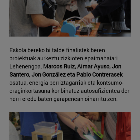
Eskola bereko bi talde finalistek beren
proiektuak aurkeztu zizkioten epaimahaiari.
Lehenengoa,
Marcos Ruiz, Aimar Ayuso, Jon
Santero, Jon González eta Pablo Contrerasek
osatua, energia berriztagarriak eta kontsumo-
eraginkortasuna konbinatuz autosufizientea den
herri eredu baten garapenean oinarritu zen.