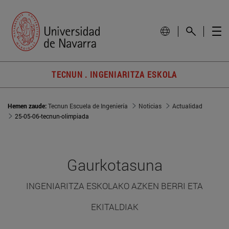
TECNUN . INGENIARITZA ESKOLA
Hemen zaude:
Tecnun Escuela de Ingeniería
Noticias
Actualidad
25-05-06-tecnun-olimpiada
Gaurkotasuna
INGENIARITZA ESKOLAKO AZKEN BERRI ETA
EKITALDIAK