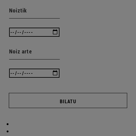
Noiztik
Noiz arte
BILATU