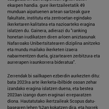
ekarpen handia. gure ikertzaileetatik 49
munduan aipatuenen artean sartzeak gure
fakultate, institutu eta zentroetan egindako
ikerketaren kalitatea eta nazioarteko eragina
islatzen du. Gainera, adierazi du "ranking
honetan irudikatzen diren arloen aniztasunak
Nafarroako Unibertsitatearen diziplina anitzeko
eta mundu mailako ikerketen izaera
nabarmentzen duela, gizartearen zerbitzura eta
aurrerapen iraunkorrera bideratua".
Zerrendak bi sailkapen ezberdin aurkezten ditu:
bata 2023ra arte ikerketa-ibilbide osoan zehar
izandako eragina islatzen duena, eta bestea
2023an izango duen eraginari erreparatzen
diona. Hautatutako ikertzaileak Scopus datu-
basearen lehen %2an kokatzen dira, eta horrek