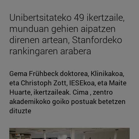
Unibertsitateko 49 ikertzaile,
munduan gehien aipatzen
direnen artean, Stanfordeko
rankingaren arabera
Gema Frühbeck doktorea, Klinikakoa,
eta Christoph Zott, IESEkoa, eta Maite
Huarte, ikertzaileak. Cima , zentro
akademikoko goiko postuak betetzen
dituzte