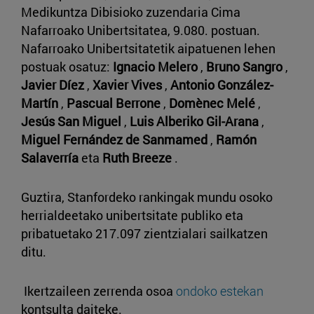
Medikuntza Dibisioko zuzendaria Cima
Nafarroako Unibertsitatea, 9.080. postuan.
Nafarroako Unibertsitatetik aipatuenen lehen
postuak osatuz:
Ignacio Melero
,
Bruno Sangro
,
Javier Díez
,
Xavier Vives
,
Antonio González-
Martín
,
Pascual Berrone
,
Domènec Melé
,
Jesús San Miguel
,
Luis Alberiko Gil-Arana
,
Miguel Fernández de Sanmamed
,
Ramón
Salaverría
eta
Ruth Breeze
.
Guztira, Stanfordeko rankingak mundu osoko
herrialdeetako unibertsitate publiko eta
pribatuetako 217.097 zientzialari sailkatzen
ditu.
Ikertzaileen zerrenda osoa
ondoko estekan
kontsulta daiteke.