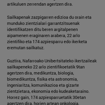
artikuluen zerrendan agertzen dira.
Sailkapenak zazpigarren edizioa du orain eta
munduko zientzialari garrantzitsuenak
identifikatzen ditu beren argitalpenen
aipamenen eraginaren arabera, 22 arlo
zientifiko eta 174 azpiesparru edo ikerketa
eremutan sailkatuz.
Guztira, Nafarroako Unibertsitateko ikertzaileak
sailkapeneko 22 arlo zientifikoetatik 9tan
agertzen dira, medikuntza, biologia,
biomedikuntza, fisika eta astronomia,
ingeniaritza, komunikazioa eta gizarte
zientzietara, ekonomia edo kudeaketaraino.
Horrez gain, 174 azpiesparruetatik 30etan
agertzen dira, horien artean onkologia,