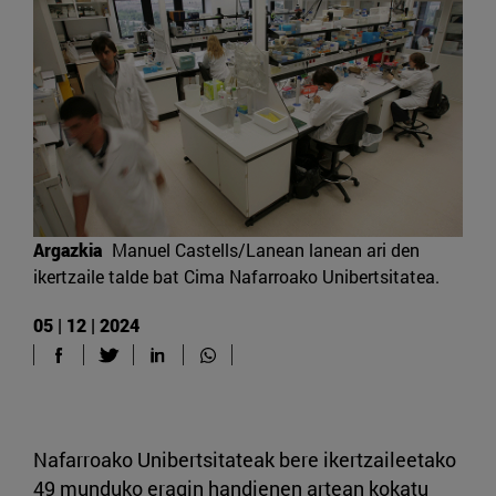
Argazkia
Manuel Castells/Lanean lanean ari den
ikertzaile talde bat Cima Nafarroako Unibertsitatea.
05 | 12 | 2024
Nafarroako Unibertsitateak bere ikertzaileetako
49 munduko eragin handienen artean kokatu