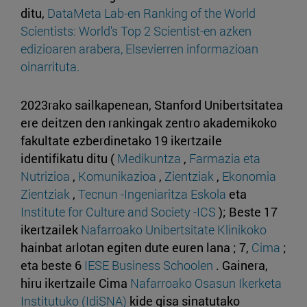
ditu,
DataMeta Lab-en Ranking of the World
Scientists: World's Top 2 Scientist-en azken
edizioaren arabera, Elsevierren informazioan
oinarrituta.
2023rako sailkapenean, Stanford Unibertsitatea
ere deitzen den rankingak zentro akademikoko
fakultate ezberdinetako 19 ikertzaile
identifikatu ditu (
Medikuntza
,
Farmazia eta
Nutrizioa
,
Komunikazioa
,
Zientziak
,
Ekonomia
Zientziak
,
Tecnun -Ingeniaritza Eskola
eta
Institute for Culture and Society -ICS
); Beste 17
ikertzailek
Nafarroako Unibertsitate Klinikoko
hainbat arlotan egiten dute euren lana ; 7,
Cima
;
eta beste 6
IESE Business Schoolen
. Gainera,
hiru ikertzaile Cima
Nafarroako Osasun Ikerketa
Institutuko (IdiSNA)
kide gisa sinatutako