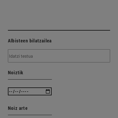
Albisteen bilatzailea
Noiztik
Noiz arte