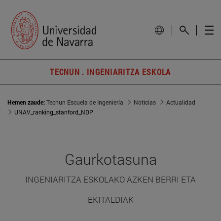
TECNUN . INGENIARITZA ESKOLA
Hemen zaude:
Tecnun Escuela de Ingeniería
Noticias
Actualidad
UNAV_ranking_stanford_NDP
Gaurkotasuna
INGENIARITZA ESKOLAKO AZKEN BERRI ETA
EKITALDIAK