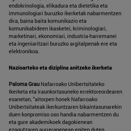
endokrinologia, elikadura eta dietetika eta
immunologiari buruzko ikerketak nabarmentzen
dira, baina baita komunikazio eta
komunikabideen ikasketei, kriminologiari,
marketinari, ekonomiari, industria-harremanei
eta ingeniaritzari buruzko argitalpenak ere eta
elektronikoa.
Nazioarteko eta diziplina anitzeko ikerketa
Paloma Grau
Nafarroako Unibertsitateko
Ikerketa eta Iraunkortasuneko errektoreordearen
esanetan, "aitorpen honek Nafarroako
Unibertsitateak ikerkuntzaren bikaintasunarekin
duen konpromiso oso handia nabarmentzen du
eta gure akademikoek dagokienean
ezagutzaren aurrerapenean egiten duten