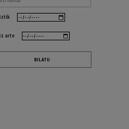
iztik
iz arte
BILATU