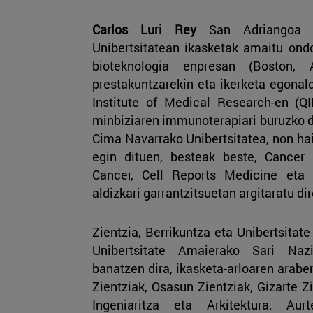
Carlos Luri Rey
San Adriangoa da
Unibertsitatean ikasketak amaitu ond
bioteknologia enpresan (Boston,
prestakuntzarekin eta ikerketa egonal
Institute of Medical Research-en (Q
minbiziaren immunoterapiari buruzko do
Cima Navarrako Unibertsitatea, non hain
egin dituen, besteak beste, Cancer
Cancer, Cell Reports Medicine eta
aldizkari garrantzitsuetan argitaratu di
Zientzia, Berrikuntza eta Unibertsitat
Unibertsitate Amaierako Sari Nazi
banatzen dira, ikasketa-arloaren arabe
Zientziak, Osasun Zientziak, Gizarte Z
Ingeniaritza eta Arkitektura. Aur