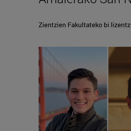
Zientzien Fakultateko bi lizentz