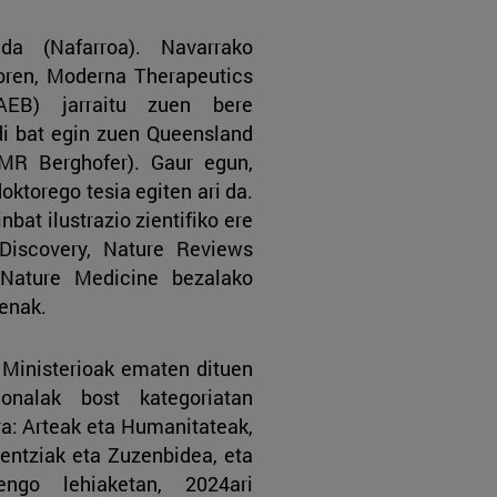
 (Nafarroa). Navarrako
oren, Moderna Therapeutics
 AEB) jarraitu zuen bere
di bat egin zuen Queensland
IMR Berghofer). Gaur egun,
ktorego tesia egiten ari da.
bat ilustrazio zientifiko ere
 Discovery, Nature Reviews
 Nature Medicine bezalako
renak.
e Ministerioak ematen dituen
onalak bost kategoriatan
ra: Arteak eta Humanitateak,
ientziak eta Zuzenbidea, eta
tengo lehiaketan, 2024ari