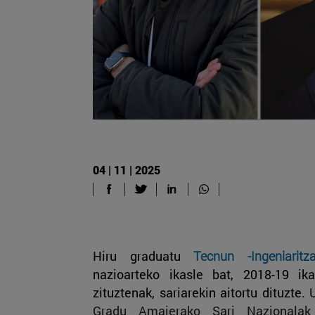
04 | 11 | 2025
Hiru graduatu
Tecnun -Ingeniaritz
nazioarteko ikasle bat, 2018-19 ik
zituztenak, sariarekin aitortu dituzte.
Gradu Amaierako Sari Nazional