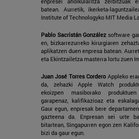
enpresei aholkularitza zerbitzuak 
batean. Aurretik, ikerketa-laguntzai
Institute of Technologyko MIT Media L
Pablo Sacristán González
software gar
en, bizkarrezurreko kirurgiaren zehaz
aplikatzen duen enpresa batean. Aurre
eta Ekintzailetza masterra lortu zuen I
Juan José Torres Cordero
Appleko erag
da, zehazki Apple Watch produkt
ekoizpen masiborako produktuen
garapenaz, kalifikazioaz eta eskalag
Gaur egun, enpresak bere departament
gazteena da. Enpresan sei urte b
bitartean, Singapurren egon zen Kaliforn
bizi da gaur egun.