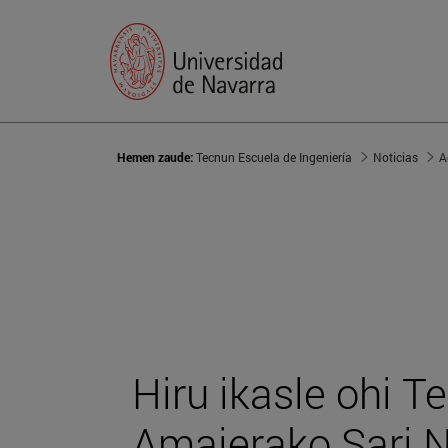
Hemen zaude:
Tecnun Escuela de Ingeniería
Noticias
A
Hiru ikasle ohi 
Amaierako Sari N