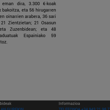
i eman dira, 3.300 €-koak
k bakoitza, eta 56 hirugarren
en oinarrien arabera, 36 sari
 21 Zientzietan; 21 Osasun
 eta Zuzenbidean; eta 48
Graduatuak Espainiako 59
atoz.
bideak
Informazioa
(Beste leiho batean irekiko da)
LAN GUREKIN
TELEFONOA +34 943 21 98 7