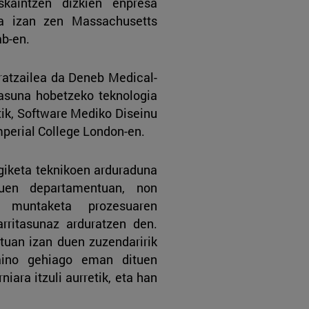
eskaintzen dizkien enpresa
lea izan zen Massachusetts
ab-en.
atzailea da Deneb Medical-
tasuna hobetzeko teknologia
tik, Software Mediko Diseinu
mperial College London-en.
iketa teknikoen arduraduna
uen departamentuan, non
 muntaketa prozesuaren
arritasunaz arduratzen den.
uan izan duen zuzendaririk
aino gehiago eman dituen
iara itzuli aurretik, eta han