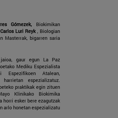
rres Gómezek,
Biokimikan
a
Carlos Luri Reyk
, Biologian
n Masterrak, bigarren saria
jaioa, gaur egun La Paz
ikoetako Mediku Espezialista
 Espezifikoen Atalean,
 harrietan espezializatuz.
abeteko praktikak egin zituen
Mayo Klinikako Biokimika
a horri esker bere ezagutzak
en arlo honetan espezializatu