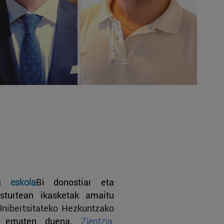
a eskola
Bi donostiar eta
asturtean ikasketak amaitu
Unibertsitateko Hezkuntzako
ak
ematen duena.
Zientzia,