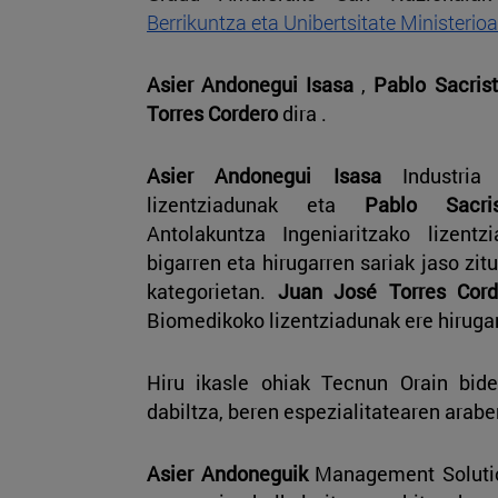
Berrikuntza eta Unibertsitate Ministerioa
Asier Andonegui Isasa
,
Pablo Sacris
Torres Cordero
dira .
Asier Andonegui Isasa
Industria T
lizentziadunak eta
Pablo Sacri
Antolakuntza Ingeniaritzako lizentzi
bigarren eta hirugarren sariak jaso zit
kategorietan.
Juan José Torres Cord
Biomedikoko lizentziadunak ere hirugar
Hiru ikasle ohiak Tecnun Orain bide
dabiltza, beren espezialitatearen arabe
Asier Andoneguik
Management Solutio