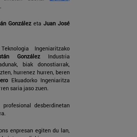
.
tán González
eta
Juan José
eknologia Ingeniaritzako
stán González
Industria
adunak, biak donostiarrak,
uzten, hurrenez hurren, beren
ero
Ekuadorko Ingeniaritza
ren saria jaso zuen.
 profesional desberdinetan
ra.
ns enpresan egiten du lan,