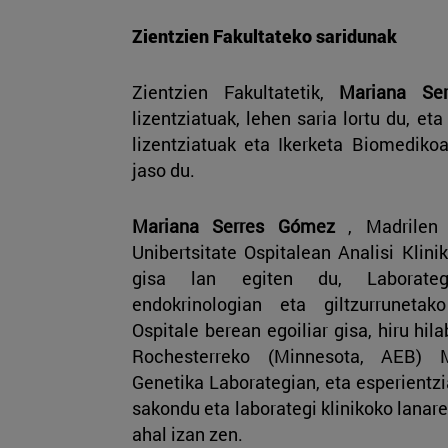
Zientzien Fakultateko saridunak
Zientzien Fakultatetik,
Mariana Se
lizentziatuak, lehen saria lortu du, et
lizentziatuak eta Ikerketa Biomedikoa
jaso du.
Mariana Serres Gómez
, Madrilen 
Unibertsitate Ospitalean Analisi Klin
gisa lan egiten du, Laborategi
endokrinologian eta giltzurrunetako
Ospitale berean egoiliar gisa, hiru hil
Rochesterreko (Minnesota, AEB) 
Genetika Laborategian, eta esperientzi
sakondu eta laborategi klinikoko lanar
ahal izan zen.