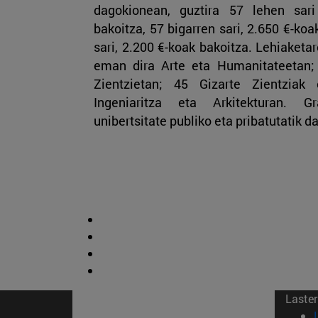
dagokionean, guztira 57 lehen sar
bakoitza, 57 bigarren sari, 2.650 €-koa
sari, 2.200 €-koak bakoitza. Lehiaketar
eman dira Arte eta Humanitateetan;
Zientzietan; 45 Gizarte Zientziak
Ingeniaritza eta Arkitekturan. 
unibertsitate publiko eta pribatutatik d
Laster