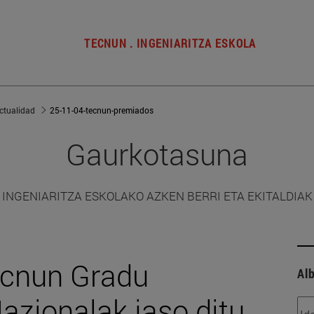
TECNUN . INGENIARITZA ESKOLA
ctualidad
25-11-04-tecnun-premiados
Gaurkotasuna
INGENIARITZA ESKOLAKO AZKEN BERRI ETA EKITALDIAK
Tecnun Gradu
Alb
azionalak jaso ditu