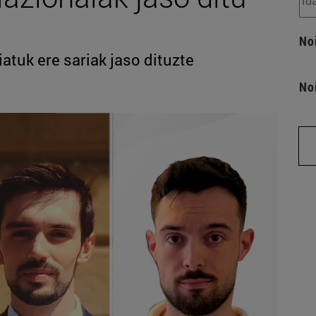
No
iatuk ere sariak jaso dituzte
No