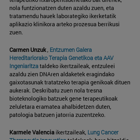
nola funtzionatzen duten azaldu zuen, eta
tratamendu hauek laborategiko ikerketatik
aplikazio klinikora arteko prozesua berrikusi
zuen.
Carmen Unzuk
,
Entzumen Galera
Hereditariorako Terapia Genetikoa eta AAV
Ingeniaritza
taldeko ikertzaileak, entzuleei
azaldu zien DNAren aldaketek eragindako
gaixotasunak tratatzeko terapia genikoak dituen
aukerak. Deskribatu zuen nola tresna
bioteknologiko batzuek gene terapeutikoak
zeluletara eramatea ahalbidetzen duten,
patologia batzuen jatorria zuzentzeko.
Karmele Valencia
ikertzaileak,
Lung Cancer