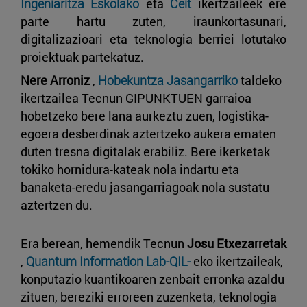
Ingeniaritza Eskolako
eta
Ceit
ikertzaileek ere
parte hartu zuten, iraunkortasunari,
digitalizazioari eta teknologia berriei lotutako
proiektuak partekatuz.
Nere Arroniz
,
Hobekuntza Jasangarriko
taldeko
ikertzailea Tecnun GIPUNKTUEN garraioa
hobetzeko bere lana aurkeztu zuen, logistika-
egoera desberdinak aztertzeko aukera ematen
duten tresna digitalak erabiliz. Bere ikerketak
tokiko hornidura-kateak nola indartu eta
banaketa-eredu jasangarriagoak nola sustatu
aztertzen du.
Era berean, hemendik Tecnun
Josu Etxezarretak
,
Quantum Information Lab-QIL-
eko ikertzaileak,
konputazio kuantikoaren zenbait erronka azaldu
zituen, bereziki erroreen zuzenketa, teknologia