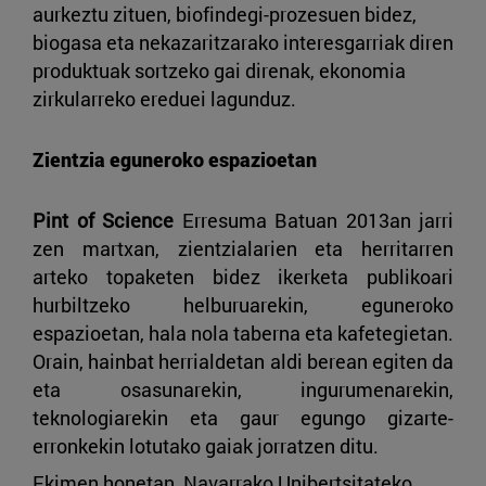
aurkeztu zituen, biofindegi-prozesuen bidez,
biogasa eta nekazaritzarako interesgarriak diren
produktuak sortzeko gai direnak, ekonomia
zirkularreko ereduei lagunduz.
Zientzia eguneroko espazioetan
Pint of Science
Erresuma Batuan 2013an jarri
zen martxan, zientzialarien eta herritarren
arteko topaketen bidez ikerketa publikoari
hurbiltzeko helburuarekin, eguneroko
espazioetan, hala nola taberna eta kafetegietan.
Orain, hainbat herrialdetan aldi berean egiten da
eta osasunarekin, ingurumenarekin,
teknologiarekin eta gaur egungo gizarte-
erronkekin lotutako gaiak jorratzen ditu.
Ekimen honetan, Navarrako Unibertsitateko