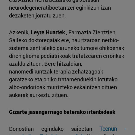
neurodegeneratiboetan zer eginkizun izan
dezaketen jorratu zuen.
Azkenik,
Leyre Huartek
, Farmazia Zientzien
Saileko doktoregaiak ere, haurtzaroan nerbio-
sistema zentraleko garuneko tumore ohikoenak
diren glioma pediatrikoak tratatzearen erronkak
azaldu zituen. Bere hitzaldian,
nanomedikuntzak terapia zehatzagoak
garatzeko eta ohiko tratamenduekin lotutako
albo-ondorioak murrizteko eskaintzen dituen
aukerak aurkeztu zituen.
Gizarte jasangarriago baterako irtenbideak
Donostian egindako saioetan
Tecnun -