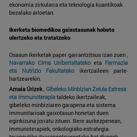
ekonomia zirkularra eta teknologia kuantikoak
bezalako arloetan.
Ikerketa biomedikoa gaixotasunak hobeto
ulertzeko eta tratatzeko
Osasun ikerketak paper garrantzitsua izan zuen
,
Navarrako Cima Unibertsitateko
eta
Farmazia
eta Nutrizio Fakultateko
ikertzaileen parte-
hartzearekin.
Amaia Úrizek
,
Gibeleko Minbizian Zelula Estresa
eta Immunoterapia
taldeko ikertzaileak,
gibeleko minbiziaren garapena eta sistema
immunitarioak gaixotasun honetan duen
eginkizuna jorratu zituen. Bere aurkezpenean,
immunoterapiek, onkologiako estrategia
terapeutiko itxaropentsuenetako bat direnek,