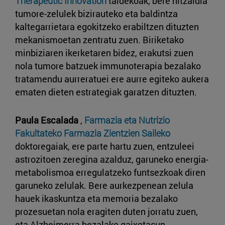
Therapeutic Innovation
taldekoak, bere hitzaldia
tumore-zelulek bizirauteko eta baldintza
kaltegarrietara egokitzeko erabiltzen dituzten
mekanismoetan zentratu zuen. Biriketako
minbiziaren ikerketaren bidez, erakutsi zuen
nola tumore batzuek immunoterapia bezalako
tratamendu aurreratuei ere aurre egiteko aukera
ematen dieten estrategiak garatzen dituzten.
Paula Escalada
,
Farmazia eta Nutrizio
Fakultateko
Farmazia Zientzien Saileko
doktoregaiak, ere parte hartu zuen, entzuleei
astrozitoen zeregina azalduz, garuneko energia-
metabolismoa erregulatzeko funtsezkoak diren
garuneko zelulak. Bere aurkezpenean zelula
hauek ikaskuntza eta memoria bezalako
prozesuetan nola eragiten duten jorratu zuen,
eta Alzheimerra bezalako gaixotasun