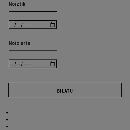
Noiztik
Noiz arte
BILATU