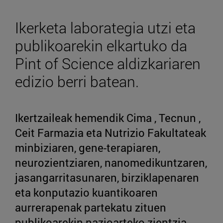
Ikerketa laborategia utzi eta
publikoarekin elkartuko da
Pint of Science aldizkariaren
edizio berri batean.
Ikertzaileak hemendik Cima , Tecnun ,
Ceit Farmazia eta Nutrizio Fakultateak
minbiziaren, gene-terapiaren,
neurozientziaren, nanomedikuntzaren,
jasangarritasunaren, birziklapenaren
eta konputazio kuantikoaren
aurrerapenak partekatu zituen
publikoarekin nazioarteko zientzia-