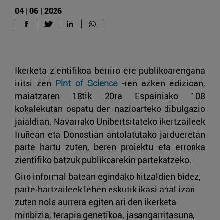
04 | 06 | 2026
Ikerketa zientifikoa berriro ere publikoarengana
iritsi zen
Pint of Science
-ren azken edizioan,
maiatzaren 18tik 20ra Espainiako 108
kokalekutan ospatu den nazioarteko dibulgazio
jaialdian. Navarrako Unibertsitateko ikertzaileek
Iruñean eta Donostian antolatutako jardueretan
parte hartu zuten, beren proiektu eta erronka
zientifiko batzuk publikoarekin partekatzeko.
Giro informal batean egindako hitzaldien bidez,
parte-hartzaileek lehen eskutik ikasi ahal izan
zuten nola aurrera egiten ari den ikerketa
minbizia, terapia genetikoa, jasangarritasuna,