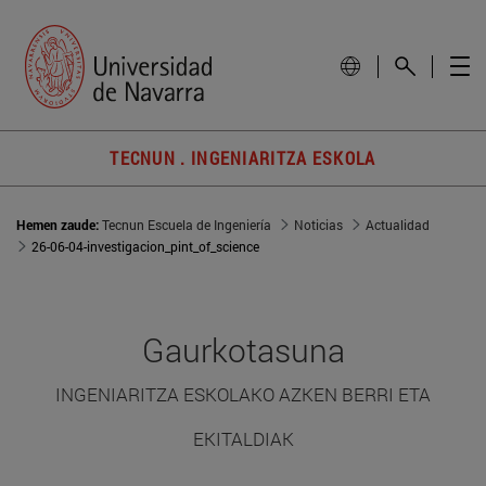
TECNUN . INGENIARITZA ESKOLA
Hemen zaude:
Tecnun Escuela de Ingeniería
Noticias
Actualidad
26-06-04-investigacion_pint_of_science
Gaurkotasuna
INGENIARITZA ESKOLAKO AZKEN BERRI ETA
EKITALDIAK