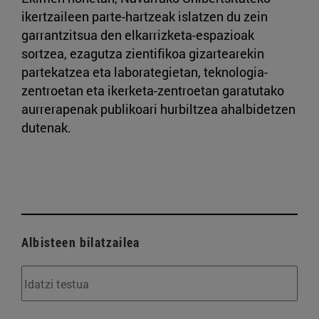
ikertzaileen parte-hartzeak islatzen du zein
garrantzitsua den elkarrizketa-espazioak
sortzea, ezagutza zientifikoa gizartearekin
partekatzea eta laborategietan, teknologia-
zentroetan eta ikerketa-zentroetan garatutako
aurrerapenak publikoari hurbiltzea ahalbidetzen
dutenak.
Albisteen bilatzailea