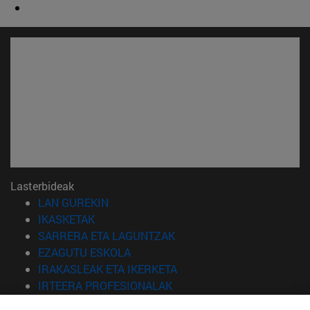
Lasterbideak
(Beste leiho batean irekiko da)
LAN GUREKIN
(Beste leiho batean irekiko da)
IKASKETAK
(Beste leiho batean irekiko 
SARRERA ETA LAGUNTZAK
(Beste leiho batean irekiko da)
EZAGUTU ESKOLA
(Beste leiho batean irekiko
IRAKASLEAK ETA IKERKETA
(Beste leiho batean irekiko 
IRTEERA PROFESIONALAK
(Beste leiho batean irekiko da)
IKASLEAK