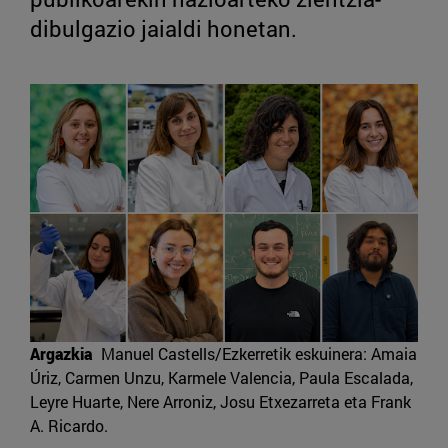
dibulgazio jaialdi honetan.
Argazkia
Manuel Castells/Ezkerretik eskuinera: Amaia
Úriz, Carmen Unzu, Karmele Valencia, Paula Escalada,
Leyre Huarte, Nere Arroniz, Josu Etxezarreta eta Frank
A. Ricardo.