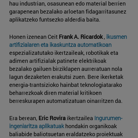
hau industrian, osasunean edo material berrien
garapenean bezalako arloetan fidagarritasunez
aplikatzeko funtsezko alderdia baita.
Honen izenean Ceit
Frank A. Ricardok
,
ikusmen
artifizialaren eta ikaskuntza automatikoan
espezializatutako ikertzaileak, robotikak eta
adimen artifizialak patinete elektrikoak
bezalako gailuen birziklapen aurreratuan nola
lagun dezaketen erakutsi zuen. Bere ikerketak
energia-trantsizioko hainbat teknologiatarako
beharrezkoak diren material kritikoen
berreskurapen automatizatuan oinarritzen da.
Era berean,
Eric Rovira
ikertzailea
Ingurumen-
ingeniaritza aplikatuak
hondakin organikoak
baliabide baliotsuetan eraldatzeko proiektuak