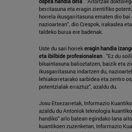
ospea handia dela
. "Aitortzak doktoreg
berritasuna eta eragin zientifiko potentz
horrela ikusgarritasuna ematen dio bai
nazioartean", dio Crespok, irakaslea e
taldeko burua ere badenak.
Uste du sari horrek
eragin handia izang
eta ibilbide profesionalean
. "Ez du soil
bikaintasuna balioztatzen, baizik eta 
ikusgarritasuna indartzen du, nazioarte
lehiakorretarako sarbidea eta zentro o
potentzialak erraztuz", azaldu du.
Josu Etxezarretak, Informazio Kuantiko
azaldu du Antoniok teknologia kuantiko
handiko" arlo batean egindako lana aito
kuantikoen zuzenketan, Informazio Ku