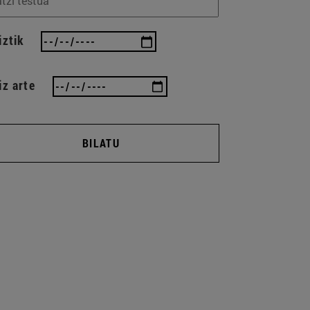
iztik
iz arte
BILATU