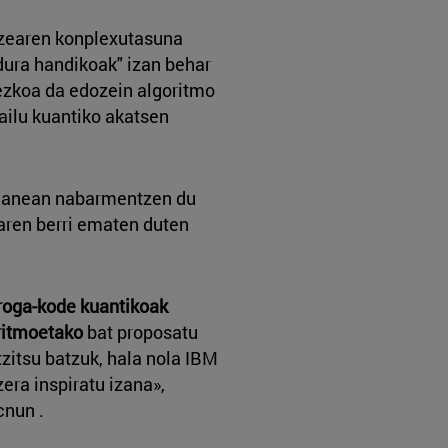
tzearen konplexutasuna
adura handikoak" izan behar
nezkoa da edozein algoritmo
ailu kuantiko akatsen
 lanean nabarmentzen du
raren berri ematen duten
froga-kode kuantikoak
ritmoetako
bat proposatu
tzitsu batzuk, hala nola IBM
era inspiratu izana»,
cnun .