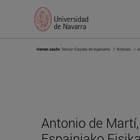
Hemen zaude:
Tecnun Escuela de Ingeniería
Noticias
A
Antonio de Martí
Espainiako Fisik