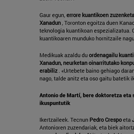
Gaur egun,
errore kuantikoen zuzenketa 
Xanadun
, Toronton egoitza duen Kana
teknologia kuantikoan espezializatua. 
kuantikoaren munduko hornitzaile nagu
Medikuak azaldu du
ordenagailu kuantik
Xanadun, neurketan oinarritutako konp
erabiliz
. «Urtebete baino gehiago dara
nago, talde anitz eta oso gaitu batetik ik
Antonio de Martí, bere doktoretza eta 
ikuspuntutik
Ikertzaileek. Tecnun
Pedro Crespo
eta
Antonioren zuzendariak, eta biek aitor