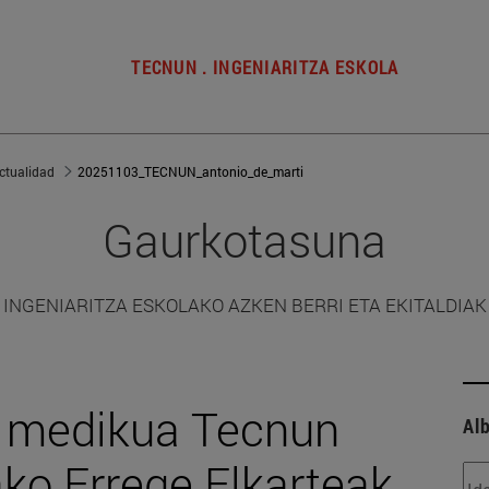
TECNUN . INGENIARITZA ESKOLA
ctualidad
20251103_TECNUN_antonio_de_marti
Gaurkotasuna
INGENIARITZA ESKOLAKO AZKEN BERRI ETA EKITALDIAK
, medikua Tecnun
Alb
ako Errege Elkarteak