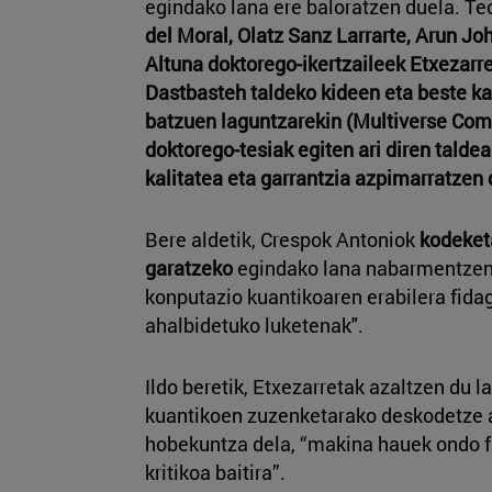
egindako lana ere baloratzen duela. T
del Moral, Olatz Sanz Larrarte, Arun J
Altuna doktorego-ikertzaileek Etxezarr
Dastbasteh taldeko kideen eta beste k
batzuen laguntzarekin (Multiverse Com
doktorego-tesiak egiten ari diren talde
kalitatea eta garrantzia azpimarratzen 
Bere aldetik, Crespok Antoniok
kodeket
garatzeko
egindako lana nabarmentzen 
konputazio kuantikoaren erabilera fida
ahalbidetuko luketenak".
Ildo beretik, Etxezarretak azaltzen du l
kuantikoen zuzenketarako deskodetze a
hobekuntza dela, “makina hauek ondo 
kritikoa baitira”.