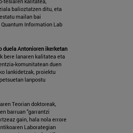
o-tesiaren kalitatea,
iala balioztatzen ditu, eta
 estatu mailan bai
ta Quantum Information Lab
o duela Antonioren ikerketan
ik bere lanaren kalitatea eta
zientzia-komunitatean duen
ko lankidetzak, proiektu
spetsuetan lanpostu
aren Teorian doktoreak,
en barruan "garrantzi
rtzeaz gain, hala nola errore
antikoaren Laborategian