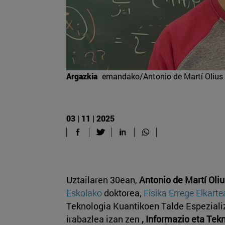
Argazkia
emandako/Antonio de Martí Olius
03 | 11 | 2025
Uztailaren 30ean,
Antonio de Martí Oliu
Eskolako
doktorea,
Fisika Errege Elkart
Teknologia Kuantikoen Talde Espezializ
irabazlea izan zen
, Informazio eta Tek