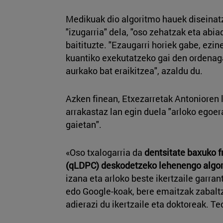
Medikuak dio algoritmo hauek diseina
"izugarria" dela, "oso zehatzak eta abi
baitituzte. "Ezaugarri horiek gabe, ezi
kuantiko exekutatzeko gai den ordenag
aurkako bat eraikitzea", azaldu du.
Azken finean, Etxezarretak Antonioren
arrakastaz lan egin duela "arloko egoe
gaietan".
«Oso txalogarria da
dentsitate baxuko 
(qLDPC) deskodetzeko lehenengo algo
izana eta arloko beste ikertzaile garran
edo Google-koak, bere emaitzak zabaltz
adierazi du ikertzaile eta doktoreak. Te