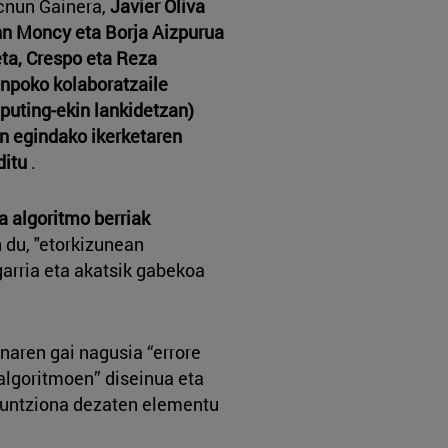
ecnun Gainera,
Javier Oliva
ohn Moncy eta Borja Aizpurua
eta, Crespo eta Reza
anpoko kolaboratzaile
puting-ekin lankidetzan)
an egindako ikerketaren
ditu
.
a algoritmo berriak
du, "etorkizunean
garria eta akatsik gabekoa
anaren gai nagusia “errore
lgoritmoen” diseinua eta
funtziona dezaten elementu