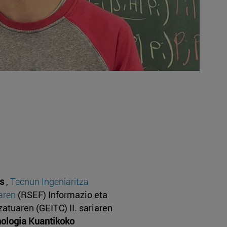
s
,
Tecnun Ingeniaritza
earen
(RSEF) Informazio eta
atuaren (GEITC) II. sariaren
nologia Kuantikoko