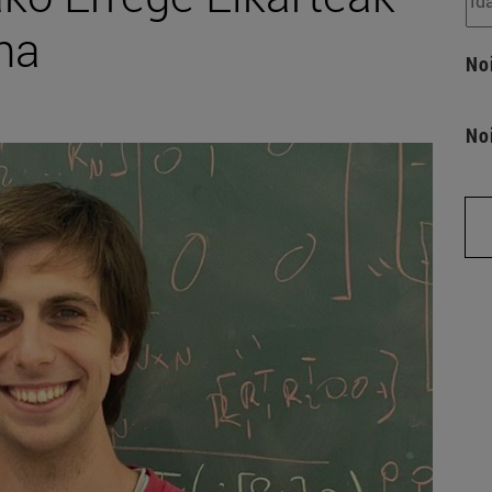
na
No
No