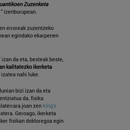
Kuantikoen Zuzenketa
" izenburupean.
en erroreak zuzentzeko
nean egindako ekarpenen
 izan da eta, besteak beste,
an kalitatezko ikerketa
izatea nahi luke.
lunian bizi izan da eta
entziatua da, fisika
alaterrara joan zen
King's
stera. Geroago, ikerketa
esker fisikan doktoregoa egin