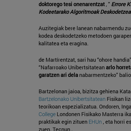
doktorego tesi onenarentzat
, "
Errore 
Kodeetarako Algoritmoak Deskodetzea
Auzitegiak bere lanean nabarmendu zu
kodea deskodetzeko metodoen garape
kalitatea eta eragina.
de Martírentzat, sari hau “ohore handia”
“Nafarroako Unibertsitatean
arlo horret
garatzen ari dela
nabarmentzeko” balio 
Bartzelonan jaioa, bizitza gehiena Kata
Bartzelonako Unibertsitatean
Fisikan liz
teorikoan espezializatua. Ondoren, Ing
College
Londonen Fisikako Masterra ika
praktikak egin zituen
EHUn
, eta horri 
zuen. Tecnun .