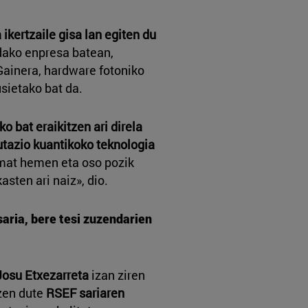
ikertzaile gisa lan egiten du
dako enpresa batean,
Gainera, hardware fotoniko
sietako bat da.
o bat eraikitzen ari direla
utazio kuantikoko teknologia
mat hemen eta oso pozik
asten ari naiz», dio.
saria, bere tesi zuzendarien
Josu Etxezarreta
izan ziren
tzen dute
RSEF sariaren