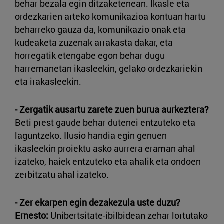
behar bezala egin ditzaketenean. Ikasle eta
ordezkarien arteko komunikazioa kontuan hartu
beharreko gauza da, komunikazio onak eta
kudeaketa zuzenak arrakasta dakar, eta
horregatik etengabe egon behar dugu
harremanetan ikasleekin, gelako ordezkariekin
eta irakasleekin.
- Zergatik ausartu zarete zuen burua aurkeztera?
Beti prest gaude behar dutenei entzuteko eta
laguntzeko. Ilusio handia egin genuen
ikasleekin proiektu asko aurrera eraman ahal
izateko, haiek entzuteko eta ahalik eta ondoen
zerbitzatu ahal izateko.
- Zer ekarpen egin dezakezula uste duzu?
Ernesto:
Unibertsitate-ibilbidean zehar lortutako