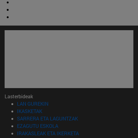
Lasterbideak
(Beste leiho batean irekiko da)
LAN GUREKIN
(Beste leiho batean irekiko da)
IKASKETAK
(Beste leiho batean irekiko 
SARRERA ETA LAGUNTZAK
(Beste leiho batean irekiko da)
EZAGUTU ESKOLA
(Beste leiho batean irekiko
IRAKASLEAK ETA IKERKETA