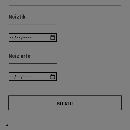
Noiztik
Noiz arte
BILATU