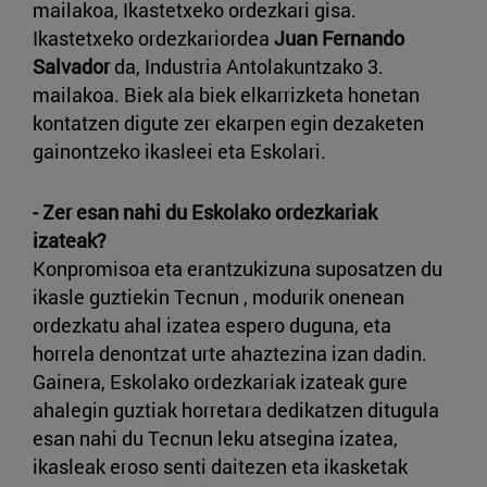
mailakoa, Ikastetxeko ordezkari gisa.
Ikastetxeko ordezkariordea
Juan Fernando
Salvador
da, Industria Antolakuntzako 3.
mailakoa. Biek ala biek elkarrizketa honetan
kontatzen digute zer ekarpen egin dezaketen
gainontzeko ikasleei eta Eskolari.
- Zer esan nahi du Eskolako ordezkariak
izateak?
Konpromisoa eta erantzukizuna suposatzen du
ikasle guztiekin Tecnun , modurik onenean
ordezkatu ahal izatea espero duguna, eta
horrela denontzat urte ahaztezina izan dadin.
Gainera, Eskolako ordezkariak izateak gure
ahalegin guztiak horretara dedikatzen ditugula
esan nahi du Tecnun leku atsegina izatea,
ikasleak eroso senti daitezen eta ikasketak