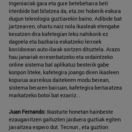
Ingeniariak gara eta gure betebeharra beti
irtenbide bat bilatzea da, eta zer hoberik eskura
dugun teknologia guztiarekin baino. Adibide bat
jartzearren, ohartu naiz nola ikasleak etengabe
kexatzen dira kafetegian leku nahikorik ez
dagoela eta bazkaria eskatzeko lerroek
korridorean auto-ilarak sortzen dituztela. Arazo
hau janariak erreserbatzeko eta ordaintzeko
online sistema bat aplikatuz besterik gabe
konpon liteke, kafetegira joango diren ikasleen
kopurua aurreikus daitekeen modu berean,
sistema beraren barruan, kafetegira bertaratzea
markatzeko botoi bat ezarriz. .
Juan Fernando:
Ikasturte honetan hainbeste
ezaugarritzen gaituzten jarduera guztiak egiten
jarraitzea espero dut. Tecnun , eta guztion