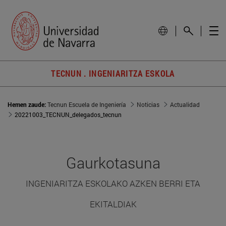
TECNUN . INGENIARITZA ESKOLA
Hemen zaude:
Tecnun Escuela de Ingeniería
Noticias
Actualidad
20221003_TECNUN_delegados_tecnun
Gaurkotasuna
INGENIARITZA ESKOLAKO AZKEN BERRI ETA
EKITALDIAK