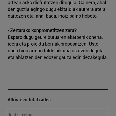
artean asko disfrutatzen ditugula. Gainera, ahal
den guztia egingo dugu ekitaldiak aurrera atera
daitezen eta, ahal bada, inoiz baino hobeto.
- Zertarako konprometitzen zara?
Espero dugu geure buruaren ekarpenik onena,
ideia eta proiektu berriak proposatzea. Uste
dugu bion artean talde bikaina osatzen dugula
eta abiatzen den edozer gauza egin dezakegula.
Albisteen bilatzailea