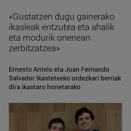
«Gustatzen dugu gainerako
ikasleak entzutea eta ahalik
eta modurik onenean
zerbitzatzea»
Ernesto Antelo eta Juan Fernando
Salvador Ikastetxeko ordezkari berriak
dira ikastaro honetarako