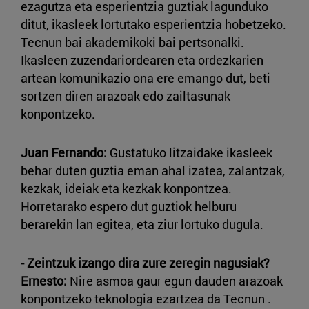
ezagutza eta esperientzia guztiak lagunduko
ditut, ikasleek lortutako esperientzia hobetzeko.
Tecnun bai akademikoki bai pertsonalki.
Ikasleen zuzendariordearen eta ordezkarien
artean komunikazio ona ere emango dut, beti
sortzen diren arazoak edo zailtasunak
konpontzeko.
Juan Fernando:
Gustatuko litzaidake ikasleek
behar duten guztia eman ahal izatea, zalantzak,
kezkak, ideiak eta kezkak konpontzea.
Horretarako espero dut guztiok helburu
berarekin lan egitea, eta ziur lortuko dugula.
- Zeintzuk izango dira zure zeregin nagusiak?
Ernesto:
Nire asmoa gaur egun dauden arazoak
konpontzeko teknologia ezartzea da Tecnun .