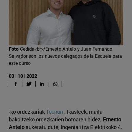
Foto
Cedida<br>/Ernesto Antelo y Juan Fernando
Salvador son los nuevos delegados de la Escuela para
este curso
03 | 10 | 2022
-ko ordezkariak
Tecnun
. Ikasleek, maila
bakoitzeko ordezkarien botoaren bidez,
Ernesto
Antelo
aukeratu dute, Ingeniaritza Elektrikoko 4.