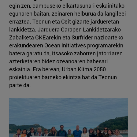
egin zen, campuseko elkartasunari eskainitako
egunaren baitan, zeinaren helburua da langileei
erraztea. Tecnun eta Ceit gizarte jardueretan
lankidetza. Jarduera Garapen Lankidetzarako
Zabalketa GKEarekin eta Surfrider nazioarteko
erakundearen Ocean Initiatives programarekin
batera garatu da, itsasoko zaborren jatorriaren
azterketaren bidez ozeanoaren babesari
eskainia. Era berean, Urban Klima 2050
proiektuaren barneko ekintza bat da Tecnun
parte da.