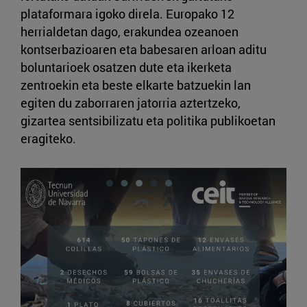
plataformara igoko direla. Europako 12
herrialdetan dago, erakundea ozeanoen
kontserbazioaren eta babesaren arloan aditu
boluntarioek osatzen dute eta ikerketa
zentroekin eta beste elkarte batzuekin lan
egiten du zaborraren jatorria aztertzeko,
gizartea sentsibilizatu eta politika publikoetan
eragiteko.