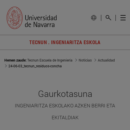
TECNUN . INGENIARITZA ESKOLA
Hemen zaude:
Tecnun Escuela de Ingeniería
Noticias
Actualidad
24-06-03_tecnun_residuos-concha
Gaurkotasuna
INGENIARITZA ESKOLAKO AZKEN BERRI ETA
EKITALDIAK