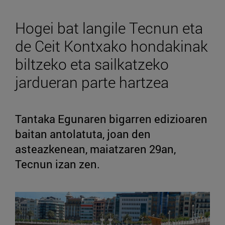
Hogei bat langile Tecnun eta
de Ceit Kontxako hondakinak
biltzeko eta sailkatzeko
jardueran parte hartzea
Tantaka Egunaren bigarren edizioaren
baitan antolatuta, joan den
asteazkenean, maiatzaren 29an,
Tecnun izan zen.