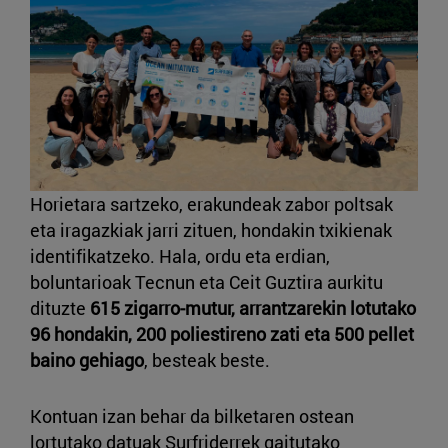
Horietara sartzeko, erakundeak zabor poltsak
eta iragazkiak jarri zituen, hondakin txikienak
identifikatzeko. Hala, ordu eta erdian,
boluntarioak Tecnun eta Ceit Guztira aurkitu
dituzte
615 zigarro-mutur, arrantzarekin lotutako
96 hondakin, 200 poliestireno zati eta 500 pellet
baino gehiago
, besteak beste.
Kontuan izan behar da bilketaren ostean
lortutako datuak Surfriderrek gaitutako