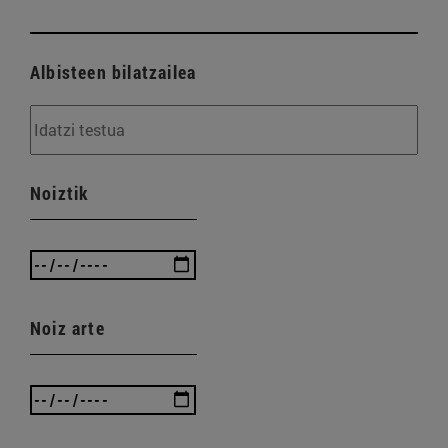
Albisteen bilatzailea
Noiztik
Noiz arte