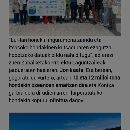
“Lur-lan honekin ingurumena zaindu eta
itsasoko hondakinen kutsaduraren ezagutza
hobetzeko datuak bildu nahi ditugu”, adierazi
zuen Zabalketako Proiektu Laguntzaileak
jardueraren hasieran.
Jon Iraeta
. Era berean,
gogoratu du «urtero, artean
10 eta 12 milioi tona
hondakin ozeanoan amaitzen dira
eta Kontxa
garbia dela dirudien arren, lurperatutako
hondakin kopuru infinitua dago».