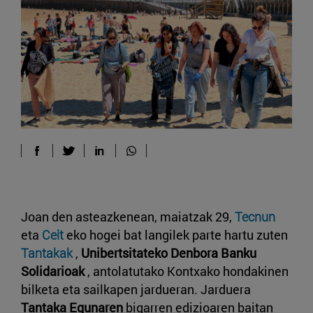
Joan den asteazkenean, maiatzak 29,
Tecnun
eta
Ceit
eko hogei bat langilek parte hartu zuten
Tantakak
,
Unibertsitateko Denbora Banku
Solidarioak
, antolatutako Kontxako hondakinen
bilketa eta sailkapen jardueran. Jarduera
Tantaka Egunaren
bigarren edizioaren baitan