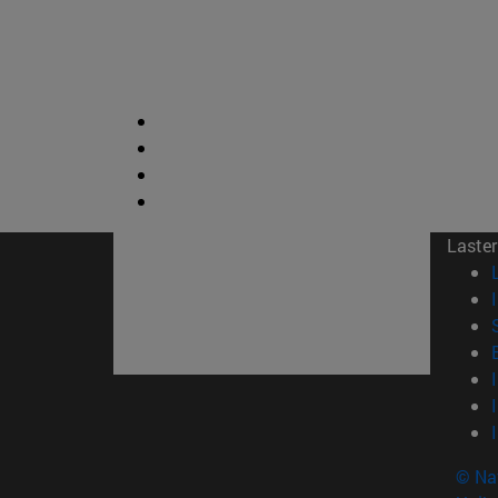
Laster
© Na