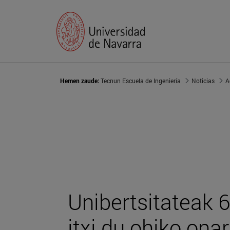
Hemen zaude:
Tecnun Escuela de Ingeniería
Noticias
A
Unibertsitateak 
itxi du ohiko ona