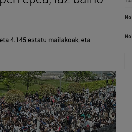
No
No
 eta 4.145 estatu mailakoak, eta