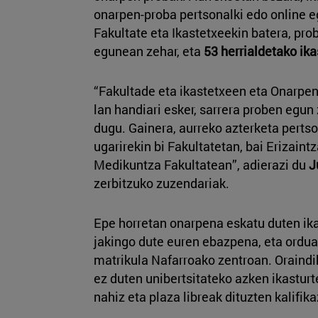
onarpen-proba pertsonalki edo online e
Fakultate eta Ikastetxeekin batera, prob
egunean zehar, eta
53 herrialdetako ik
“Fakultade eta ikastetxeen eta Onarpen
lan handiari esker, sarrera proben egun
dugu. Gainera, aurreko azterketa pertso
ugarirekin bi Fakultatetan, bai Erizaint
Medikuntza Fakultatean”, adierazi du
J
zerbitzuko zuzendariak.
Epe horretan onarpena eskatu duten ik
jakingo dute euren ebazpena, eta ordua
matrikula Nafarroako zentroan. Oraind
ez duten unibertsitateko azken ikastur
nahiz eta plaza libreak dituzten kalifika