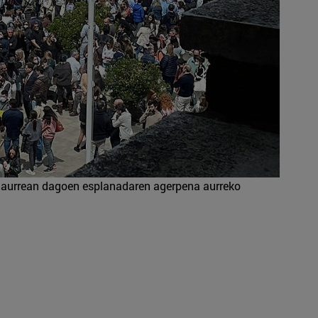
aurrean dagoen esplanadaren agerpena aurreko