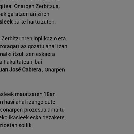
gitea. Onarpen Zerbitzua,
ak garatzen ari ziren
asleek
parte hartu zuten.
 Zerbitzuaren inplikazio eta
 zoragarriaz gozatu ahal izan
nalki itzuli zen eskaera
za Fakultatean, bai
uan José Cabrera
, Onarpen
asleek maiatzaren 18an
n hasi ahal izango dute
ik onarpen-prozesua amaitu
teko ikasleek eska dezakete,
zioetan soilik.