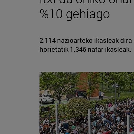
%10 gehiago
2.114 nazioarteko ikasleak dira
horietatik 1.346 nafar ikasleak.