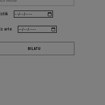
iztik
iz arte
BILATU