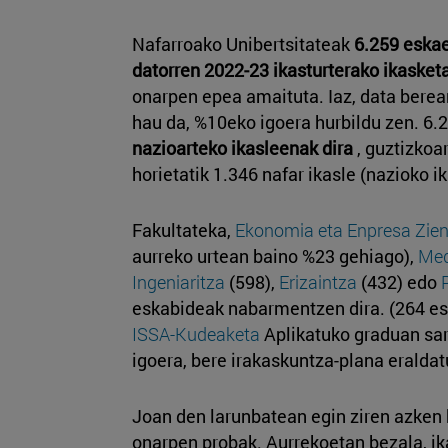
Nafarroako Unibertsitateak
6.259 eskae
datorren 2022-23 ikasturterako ikasket
onarpen epea amaituta. Iaz, data berea
hau da, %10eko igoera hurbildu zen. 6.
nazioarteko ikasleenak dira
, guztizkoa
horietatik 1.346 nafar ikasle (nazioko 
Fakultateka,
Ekonomia eta Enpresa Zien
aurreko urtean baino %23 gehiago),
Med
Ingeniaritza
(598),
Erizaintza
(432) edo
eskabideak nabarmentzen dira. (264 es
ISSA-Kudeaketa
Aplikatuko graduan sa
igoera, bere irakaskuntza-plana eraldat
Joan den larunbatean egin ziren azken 
onarpen probak. Aurrekoetan bezala, ik