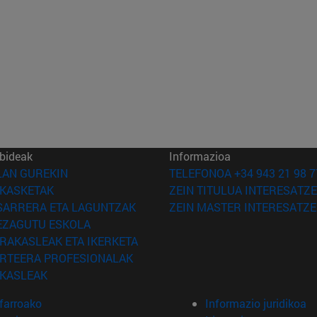
bideak
Informazioa
(Beste leiho batean irekiko da)
LAN GUREKIN
TELEFONOA +34 943 21 98 7
(Beste leiho batean irekiko da)
IKASKETAK
ZEIN TITULUA INTERESATZE
(Beste leiho batean irekiko da)
SARRERA ETA LAGUNTZAK
ZEIN MASTER INTERESATZE
(Beste leiho batean irekiko da)
EZAGUTU ESKOLA
(Beste leiho batean irekiko da)
IRAKASLEAK ETA IKERKETA
(Beste leiho batean irekiko da)
IRTEERA PROFESIONALAK
(Beste leiho batean irekiko da)
IKASLEAK
farroako
Informazio juridikoa