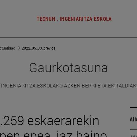
TECNUN . INGENIARITZA ESKOLA
ctualidad
2022_05_03_previos
Gaurkotasuna
INGENIARITZA ESKOLAKO AZKEN BERRI ETA EKITALDIAK
6.259 eskaerarekin
Alb
rpen epea, iaz baino