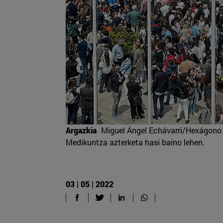
Argazkia
Miguel Ángel Echávarri/Hexágono 
Medikuntza azterketa hasi baino lehen.
03 | 05 | 2022