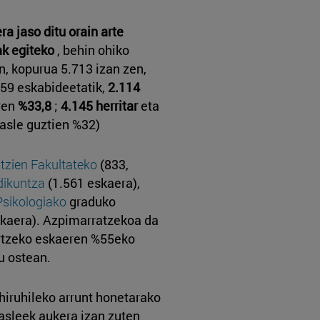
ra jaso ditu orain arte
ak egiteko
, behin ohiko
n, kopurua 5.713 izan zen,
259 eskabideetatik,
2.114
ren
%33,8
;
4.145 herritar
eta
ikasle guztien %32)
tzien Fakultateko
(833,
ikuntza
(1.561 eskaera),
Psikologiako
graduko
kaera). Azpimarratzekoa da
rtzeko eskaeren %55eko
u ostean.
hiruhileko arrunt honetarako
asleek aukera izan zuten