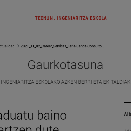
TECNUN . INGENIARITZA ESKOLA
ctualidad
2021_11_02_Career_Services_Feria-Banca-Consultoria-2021
Gaurkotasuna
INGENIARITZA ESKOLAKO AZKEN BERRI ETA EKITALDIAK
raduatu baino
Alb
artzen dute