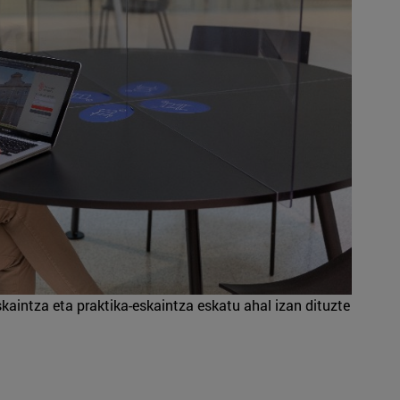
kaintza eta praktika-eskaintza eskatu ahal izan dituzte