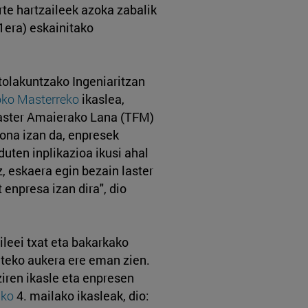
rte hartzaileek azoka zabalik
1era) eskainitako
ntolakuntzako Ingeniaritzan
oko Masterreko
ikaslea,
Master Amaierako Lana (TFM)
 ona izan da, enpresek
duten inplikazioa ikusi ahal
z, eskaera egin bezain laster
 enpresa izan dira", dio
ileei txat eta bakarkako
uteko aukera ere eman zien.
 ziren ikasle eta enpresen
uko
4. mailako ikasleak, dio: