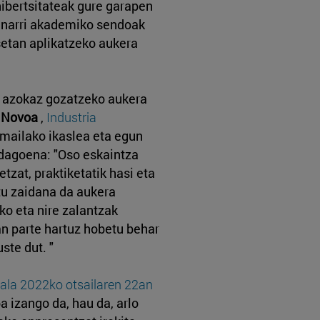
nibertsitateak gure garapen
inarri akademiko sendoak
etan aplikatzeko aukera
e azokaz gozatzeko aukera
 Novoa
,
Industria
 mailako ikaslea eta egun
dagoena: "Oso eskaintza
etzat, praktiketatik hasi eta
tu zaidana da aukera
ko eta nire zalantzak
an parte hartuz hobetu behar
ste dut. "
uala 2022ko otsailaren 22an
a izango da, hau da, arlo