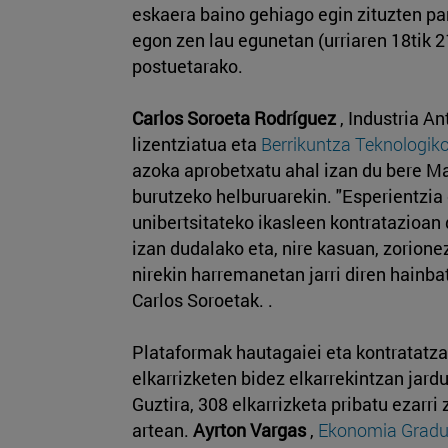
eskaera baino gehiago egin zituzten pa
egon zen lau egunetan (urriaren 18tik 2
postuetarako.
Carlos Soroeta Rodríguez
, Industria A
lizentziatua eta
Berrikuntza Teknologik
azoka aprobetxatu ahal izan du bere 
burutzeko helburuarekin. "Esperientzia
unibertsitateko ikasleen kontratazioan 
izan dudalako eta, nire kasuan, zorione
nirekin harremanetan jarri diren hainbat
Carlos Soroetak. .
Plataformak hautagaiei eta kontratatza
elkarrizketen bidez elkarrekintzan jard
Guztira, 308 elkarrizketa pribatu ezarri
artean.
Ayrton Vargas
,
Ekonomia Grad