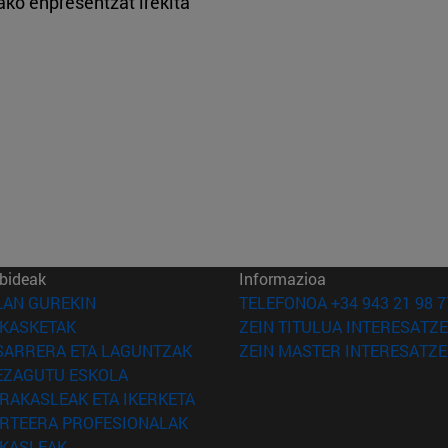
ako enpresentzat irekita
bideak
Informazioa
(Beste leiho batean irekiko da)
LAN GUREKIN
TELEFONOA +34 943 21 98 7
(Beste leiho batean irekiko da)
IKASKETAK
ZEIN TITULUA INTERESATZE
(Beste leiho batean irekiko da)
SARRERA ETA LAGUNTZAK
ZEIN MASTER INTERESATZE
(Beste leiho batean irekiko da)
EZAGUTU ESKOLA
(Beste leiho batean irekiko da)
IRAKASLEAK ETA IKERKETA
(Beste leiho batean irekiko da)
IRTEERA PROFESIONALAK
(Beste leiho batean irekiko da)
IKASLEAK