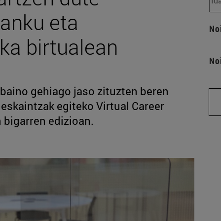
banku eta
No
ka birtualean
No
 baino gehiago jaso zituzten beren
eskaintzak egiteko Virtual Career
 bigarren edizioan.