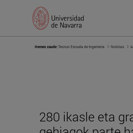
Hemen zaude:
Tecnun Escuela de Ingeniería
Noticias
A
280 ikasle eta g
gehiagok parte h