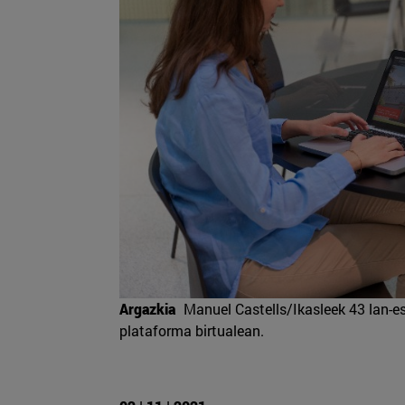
Argazkia
Manuel Castells/Ikasleek 43 lan-es
plataforma birtualean.