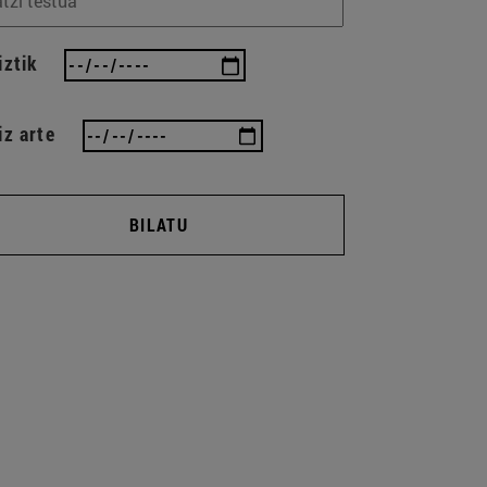
iztik
iz arte
BILATU