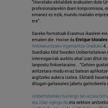
"Horrelako ekitaldiek erakusten dute U
profesionalarekin duen konpromisoa, o
emanez ez ezik, mundu mailako enpres
ere".
Sareko formatuak Erasmus ikasleei er
ematen die. Horixe da
Enrique Morales
Antolakuntzako Ingeniaritza Graduko
4.
Suediako Mid Sweden Unibertsitatean 
interesgarriak aurkitu ahal izan ditut nir
lanpostu finkoetaraino. . "Gehien gusta
anitzetara modu erraz batean aplikatze
argitzeko aukera izatea. Ekitaldi hauet
ditugun gaitasunez jabetu gaitezkeela u
Unibertsitateko hurrengo lan-azoka birt
eta 23an egingo da
eta sektore anitzeko