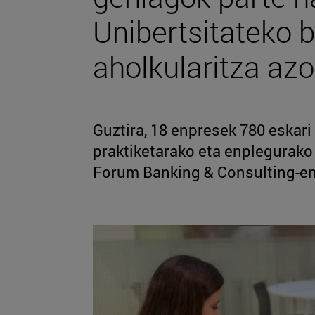
Unibertsitateko 
aholkularitza azo
Guztira, 18 enpresek 780 eskari
praktiketarako eta enplegurako 
Forum Banking & Consulting-en