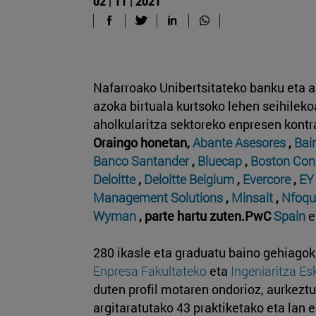
02 | 11 | 2021
Nafarroako Unibertsitateko banku eta a
azoka birtuala kurtsoko lehen seihileko
aholkularitza sektoreko enpresen kontr
Oraingo honetan,
Abante Asesores
,
Bai
Banco Santander
,
Bluecap
,
Boston Con
Deloitte
,
Deloitte Belgium
,
Evercore
,
EY
Management Solutions
,
Minsait
,
Nfoqu
Wyman
, parte hartu zuten.PwC
Spain
e
280 ikasle eta graduatu baino gehiago
Enpresa Fakultateko
eta
Ingeniaritza Es
duten profil motaren ondorioz, aurkeztu
argitaratutako 43 praktiketako eta lan e