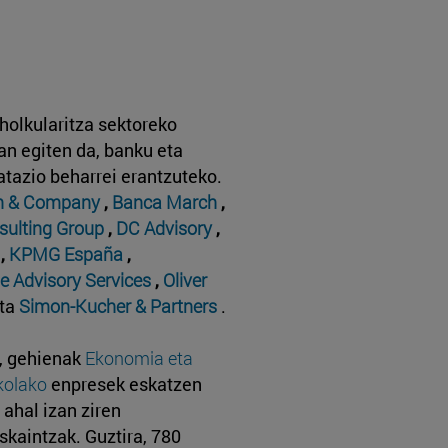
holkularitza sektoreko
an egiten da, banku eta
atazio beharrei erantzuteko.
n & Company
,
Banca March
,
sulting Group
,
DC Advisory
,
,
KPMG España
,
e Advisory Services
,
Oliver
ta
Simon-Kucher & Partners
.
k, gehienak
Ekonomia eta
kolako
enpresek eskatzen
 ahal izan ziren
skaintzak. Guztira, 780