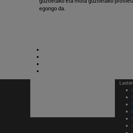
guztietako eta mota guztietako profilet
egongo da.
Laster