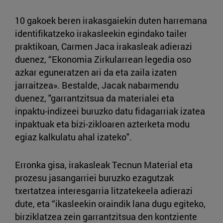
10 gakoek beren irakasgaiekin duten harremana
identifikatzeko irakasleekin egindako tailer
praktikoan, Carmen Jaca irakasleak adierazi
duenez, “Ekonomia Zirkularrean legedia oso
azkar eguneratzen ari da eta zaila izaten
jarraitzea». Bestalde, Jacak nabarmendu
duenez, "garrantzitsua da materialei eta
inpaktu-indizeei buruzko datu fidagarriak izatea
inpaktuak eta bizi-zikloaren azterketa modu
egiaz kalkulatu ahal izateko".
Erronka gisa, irakasleak Tecnun Material eta
prozesu jasangarriei buruzko ezagutzak
txertatzea interesgarria litzatekeela adierazi
dute, eta “ikasleekin oraindik lana dugu egiteko,
birziklatzea zein garrantzitsua den kontziente