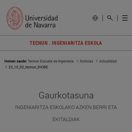
TECNUN . INGENIARITZA ESKOLA
Hemen zaude:
Tecnun Escuela de Ingeniería
Noticias
Actualidad
23_10_02_tecnun_IHOBE
Gaurkotasuna
INGENIARITZA ESKOLAKO AZKEN BERRI ETA
EKITALDIAK