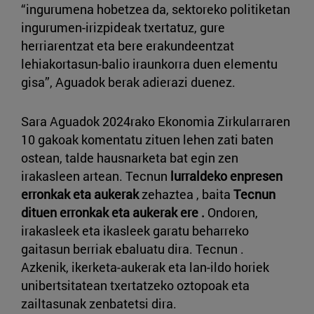
“ingurumena hobetzea da, sektoreko politiketan
ingurumen-irizpideak txertatuz, gure
herriarentzat eta bere erakundeentzat
lehiakortasun-balio iraunkorra duen elementu
gisa”, Aguadok berak adierazi duenez.
Sara Aguadok 2024rako Ekonomia Zirkularraren
10 gakoak komentatu zituen lehen zati baten
ostean, talde hausnarketa bat egin zen
irakasleen artean. Tecnun
lurraldeko enpresen
erronkak eta aukerak
zehaztea , baita
Tecnun
dituen erronkak eta aukerak ere .
Ondoren,
irakasleek eta ikasleek garatu beharreko
gaitasun berriak ebaluatu dira. Tecnun .
Azkenik, ikerketa-aukerak eta lan-ildo horiek
unibertsitatean txertatzeko oztopoak eta
zailtasunak zenbatetsi dira.