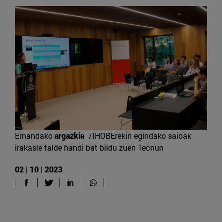
Emandako
argazkia
/IHOBErekin egindako saioak
irakasle talde handi bat bildu zuen Tecnun
02 | 10 | 2023