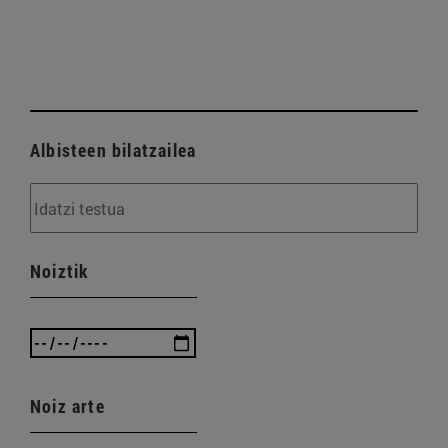
Albisteen bilatzailea
Noiztik
Noiz arte