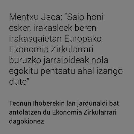
Mentxu Jaca: “Saio honi
esker, irakasleek beren
irakasgaietan Europako
Ekonomia Zirkularrari
buruzko jarraibideak nola
egokitu pentsatu ahal izango
dute”
Tecnun Ihoberekin lan jardunaldi bat
antolatzen du Ekonomia Zirkularrari
dagokionez