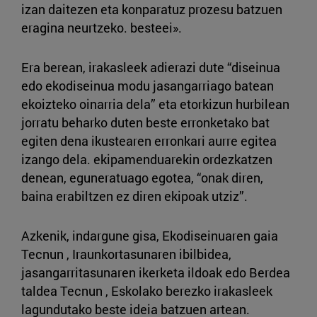
izan daitezen eta konparatuz prozesu batzuen
eragina neurtzeko. besteei».
Era berean, irakasleek adierazi dute “diseinua
edo ekodiseinua modu jasangarriago batean
ekoizteko oinarria dela” eta etorkizun hurbilean
jorratu beharko duten beste erronketako bat
egiten dena ikustearen erronkari aurre egitea
izango dela. ekipamenduarekin ordezkatzen
denean, eguneratuago egotea, “onak diren,
baina erabiltzen ez diren ekipoak utziz”.
Azkenik, indargune gisa, Ekodiseinuaren gaia
Tecnun , Iraunkortasunaren ibilbidea,
jasangarritasunaren ikerketa ildoak edo Berdea
taldea Tecnun , Eskolako berezko irakasleek
lagundutako beste ideia batzuen artean.