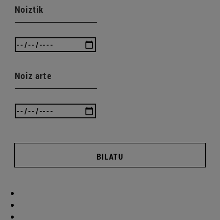
Noiztik
Noiz arte
BILATU