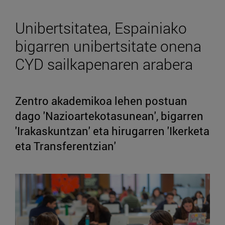
Unibertsitatea, Espainiako
bigarren unibertsitate onena
CYD sailkapenaren arabera
Zentro akademikoa lehen postuan
dago 'Nazioartekotasunean', bigarren
'Irakaskuntzan' eta hirugarren 'Ikerketa
eta Transferentzian'