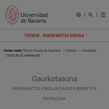
TECNUN . INGENIARITZA ESKOLA
Hemen zaude:
Tecnun Escuela de Ingeniería
Noticias
Actualidad
2025_06_02_ranking-cyD
Gaurkotasuna
INGENIARITZA ESKOLAKO AZKEN BERRI ETA
EKITALDIAK