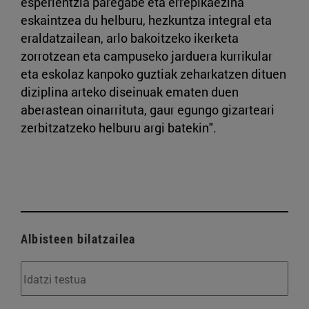
esperientzia paregabe eta errepikaezina
eskaintzea du helburu, hezkuntza integral eta
eraldatzailean, arlo bakoitzeko ikerketa
zorrotzean eta campuseko jarduera kurrikular
eta eskolaz kanpoko guztiak zeharkatzen dituen
diziplina arteko diseinuak ematen duen
aberastean oinarrituta, gaur egungo gizarteari
zerbitzatzeko helburu argi batekin".
Albisteen bilatzailea