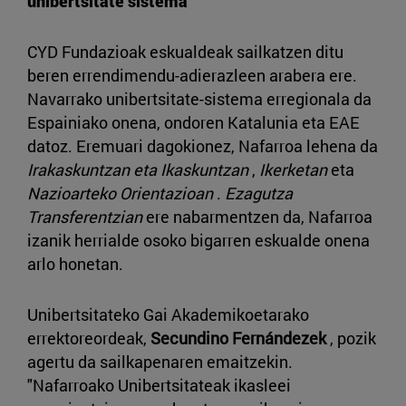
unibertsitate sistema
CYD Fundazioak eskualdeak sailkatzen ditu
beren errendimendu-adierazleen arabera ere.
Navarrako unibertsitate-sistema erregionala da
Espainiako onena, ondoren Katalunia eta EAE
datoz. Eremuari dagokionez, Nafarroa lehena da
Irakaskuntzan eta Ikaskuntzan
,
Ikerketan
eta
Nazioarteko Orientazioan
.
Ezagutza
Transferentzian
ere nabarmentzen da, Nafarroa
izanik herrialde osoko bigarren eskualde onena
arlo honetan.
Unibertsitateko Gai Akademikoetarako
errektoreordeak,
Secundino Fernándezek
, pozik
agertu da sailkapenaren emaitzekin.
"Nafarroako Unibertsitateak ikasleei