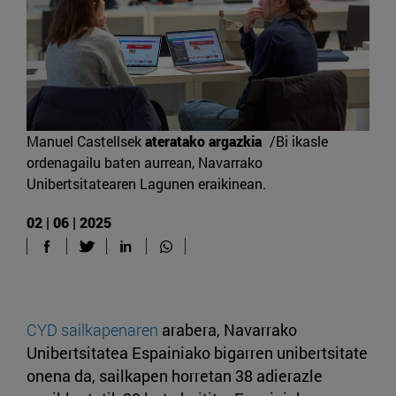
Manuel Castellsek
ateratako argazkia
/Bi ikasle
ordenagailu baten aurrean, Navarrako
Unibertsitatearen Lagunen eraikinean.
02 | 06 | 2025
CYD sailkapenaren
arabera, Navarrako
Unibertsitatea Espainiako bigarren unibertsitate
onena da, sailkapen horretan 38 adierazle