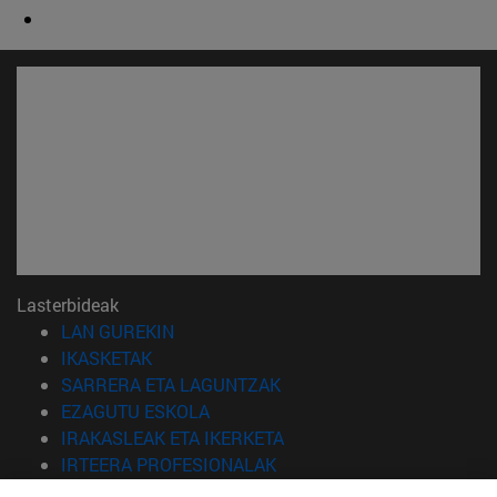
Lasterbideak
(Beste leiho batean irekiko da)
LAN GUREKIN
(Beste leiho batean irekiko da)
IKASKETAK
(Beste leiho batean irekiko 
SARRERA ETA LAGUNTZAK
(Beste leiho batean irekiko da)
EZAGUTU ESKOLA
(Beste leiho batean irekiko
IRAKASLEAK ETA IKERKETA
(Beste leiho batean irekiko 
IRTEERA PROFESIONALAK
(Beste leiho batean irekiko da)
IKASLEAK