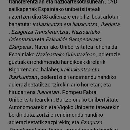
transferentzian eta nazioartekotasunean
. CYD
sailkapenak Espainiako unibertsitateak
aztertzen ditu 38 adierazle erabiliz, bost arlotan
banatuta:
Irakaskuntza eta Ikaskuntza
,
Ikerketa
,
Ezagutza Transferentzia
,
Nazioarteko
Orientazioa
eta
Eskualde Garapenerako
Ekarpena
. Navarrako Unibertsitatea lehena da
Espainiako
Nazioarteko Orientazioan
, adierazle
guztiak errendimendu handikoak direlarik.
Bigarrena da, halaber,
Irakaskuntza eta
Ikaskuntzan
, bederatzi errendimendu handiko
adierazleetatik zortzirekin arlo horretan; eta
hirugarrena
Ikerketan
, Pompeu Fabra
Unibertsitatearekin, Bartzelonako Unibertsitate
Autonomoarekin eta Vigoko Unibertsitatearekin
berdinduta, zortzi errendimendu handiko
adierazleetatik zazpirekin; eta
Ezagutza
Transferentzian
, hamar errendimendu handiko