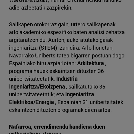
adierazleetatik zazpirekin.
Sailkapen orokorraz gain, urtero sailkapenak
arlo akademiko espezifiko baten analisi zehatza
argitaratzen du. Aurten, aukeratutako gaiak
ingeniaritza (STEM) izan dira. Arlo honetan,
Navarrako Unibertsitatea bigarren postuan dago
Espainiako hiru azpiarlotan:
Arkitektura
,
programa hauek eskaintzen dituzten 36
unibertsitateetatik;
Industria
Ingeniaritza/Ekoizpena
, sailkatutako 35
unibertsitateetatik; eta
Ingeniaritza
Elektrikoa/Energia
, Espainian 31 unibertsitatek
eskaintzen dituzten programak diren arloa.
Nafarroa, errendimendu handiena duen