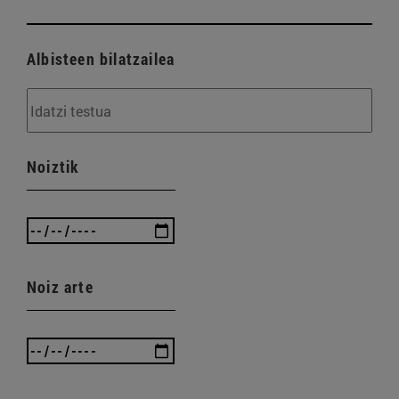
Albisteen bilatzailea
Noiztik
Noiz arte