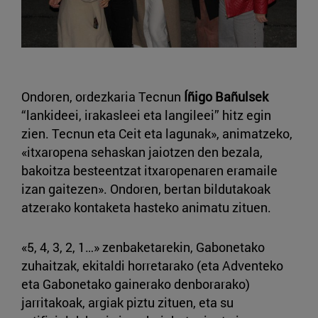
Ondoren, ordezkaria Tecnun
Íñigo Bañulsek
“lankideei, irakasleei eta langileei” hitz egin
zien. Tecnun eta Ceit eta lagunak», animatzeko,
«itxaropena sehaskan jaiotzen den bezala,
bakoitza besteentzat itxaropenaren eramaile
izan gaitezen». Ondoren, bertan bildutakoak
atzerako kontaketa hasteko animatu zituen.
«5, 4, 3, 2, 1…» zenbaketarekin, Gabonetako
zuhaitzak, ekitaldi horretarako (eta Adventeko
eta Gabonetako gainerako denborarako)
jarritakoak, argiak piztu zituen, eta su