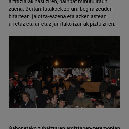
artifizialak hasi ziren, hainbat minutu iraun
zuena. Bertaratutakoek zerura begira zeuden
bitartean, jaiotza-eszena eta azken astean
arretaz eta arretaz jarritako izarrak piztu ziren.
Gabonetako zuhaitzaren argiztapen-zeremonian