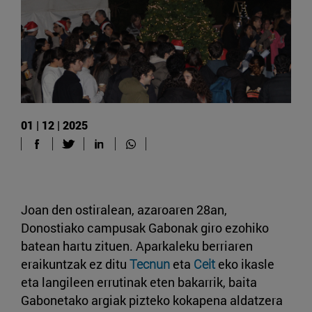
01 | 12 | 2025
Joan den ostiralean, azaroaren 28an,
Donostiako campusak Gabonak giro ezohiko
batean hartu zituen. Aparkaleku berriaren
eraikuntzak ez ditu
Tecnun
eta
Ceit
eko ikasle
eta langileen errutinak eten bakarrik, baita
Gabonetako argiak pizteko kokapena aldatzera