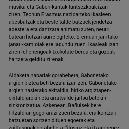
musika eta Gabon-kantak funtsezkoak izan
ziren. Tecnun Erasmus nazioarteko ikasleen
abesbatzak eta beste talde batzuek jendetza
abestera eta dantzara animatu zuten, neurri
batean hotzari aurre egiteko. Eremuan jarritako
janari-kamioiak ere lagundu zuen. Ikasleak izan
ziren lehenengoak txokolate beroa eta gozoak
hartzera gelditu zirenak.
Aldaketa nabariak gorabehera, Gabonetako
argien piztea beti bezala izan zen: Gabonetako
argien hasierako ekitaldia, hiriko argiztapen-
ekitaldiarekin eta arratsalde jaitsu batekin
sinkronizatua. Azkenean, Bañulsek bere
hitzaldian gogorarazi zuen bezala, eraikuntzak
batzuetan sortzen dituen egoerak eta
zailtasunak gorabehera, "ilusioz eta itxaropenez