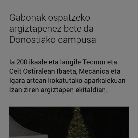
Gabonak ospatzeko
argiztapenez bete da
Donostiako campusa
Ia 200 ikasle eta langile Tecnun eta
Ceit Ostiralean Ibaeta, Mecánica eta
Igara artean kokatutako aparkalekuan
izan ziren argiztapen ekitaldian.