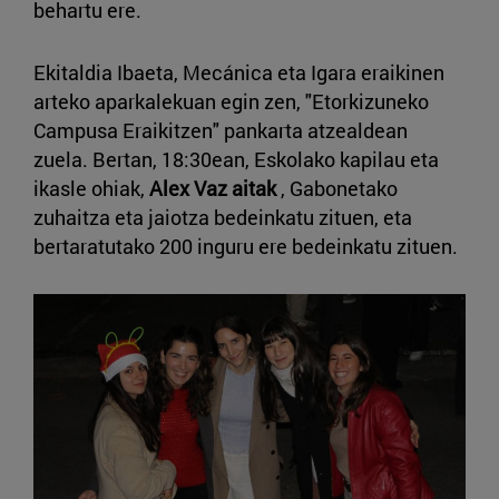
behartu ere.
Ekitaldia Ibaeta, Mecánica eta Igara eraikinen
arteko aparkalekuan egin zen, "Etorkizuneko
Campusa Eraikitzen" pankarta atzealdean
zuela. Bertan, 18:30ean, Eskolako kapilau eta
ikasle ohiak,
Alex Vaz aitak
, Gabonetako
zuhaitza eta jaiotza bedeinkatu zituen, eta
bertaratutako 200 inguru ere bedeinkatu zituen.