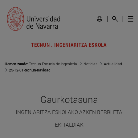
TECNUN . INGENIARITZA ESKOLA
Hemen zaude:
Tecnun Escuela de Ingeniería
Noticias
Actualidad
25-12-01-tecnun-navidad
Gaurkotasuna
INGENIARITZA ESKOLAKO AZKEN BERRI ETA
EKITALDIAK