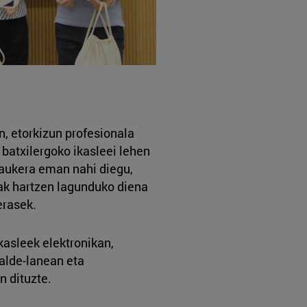
, etorkizun profesionala
 batxilergoko ikasleei lehen
 aukera eman nahi diegu,
ak hartzen lagunduko diena
erasek.
kasleek elektronikan,
alde-lanean eta
n dituzte.