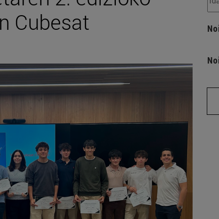
un Cubesat
No
No