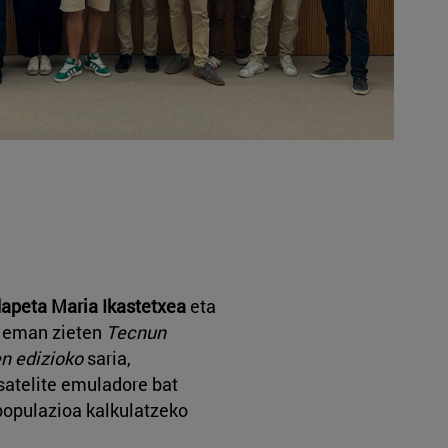
apeta Maria Ikastetxea
eta
i eman zieten
Tecnun
n edizioko
saria,
satelite emuladore bat
populazioa kalkulatzeko