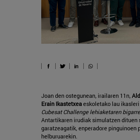
Joan den ostegunean, irailaren 11n,
Ald
Erain Ikastetxea
eskoletako lau ikasler
Cubesat Challenge lehiaketaren bigarre
Antartikaren irudiak simulatzen dituen 
garatzeagatik, enperadore pinguinoen 
helburuarekin.