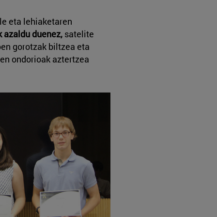
le eta lehiaketaren
 azaldu duenez,
satelite
en gorotzak biltzea eta
uen ondorioak aztertzea