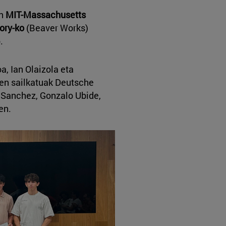
en
MIT-Massachusetts
ory-ko
(Beaver Works)
o.
a, Ian Olaizola eta
ren sailkatuak Deutsche
 Sanchez, Gonzalo Ubide,
en.