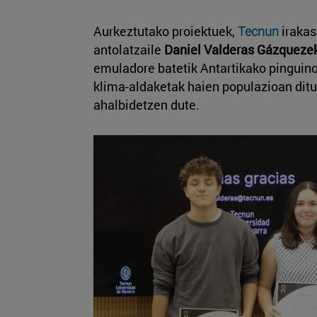
Aurkeztutako proiektuek,
Tecnun
irakas
antolatzaile
Daniel Valderas Gázquezek
emuladore batetik Antartikako pinguino
klima-aldaketak haien populazioan dit
ahalbidetzen dute.