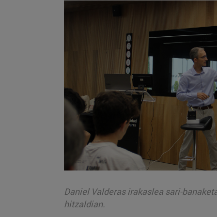
Daniel Valderas irakaslea sari-banaketa
hitzaldian.