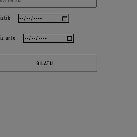
iztik
iz arte
BILATU