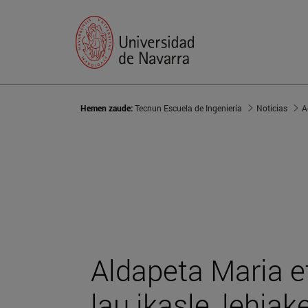
Hemen zaude:
Tecnun Escuela de Ingeniería
Noticias
A
Aldapeta Maria e
lau ikasle, lehiak