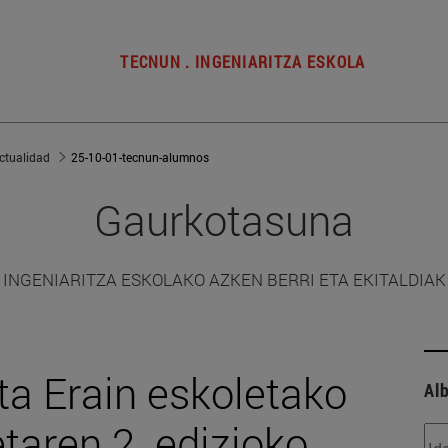
TECNUN . INGENIARITZA ESKOLA
ctualidad
25-10-01-tecnun-alumnos
Gaurkotasuna
INGENIARITZA ESKOLAKO AZKEN BERRI ETA EKITALDIAK
ta Erain eskoletako
Alb
etaren 2. edizioko