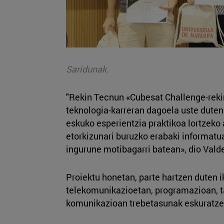
Saridunak.
"Rekin Tecnun «Cubesat Challenge-rekin
teknologia-karreran dagoela uste duten
eskuko esperientzia praktikoa lortzeko
etorkizunari buruzko erabaki informatu
ingurune motibagarri batean», dio Vald
Proiektu honetan, parte hartzen duten i
telekomunikazioetan, programazioan, t
komunikazioan trebetasunak eskuratze