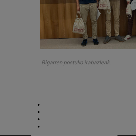
Bigarren postuko irabazleak.