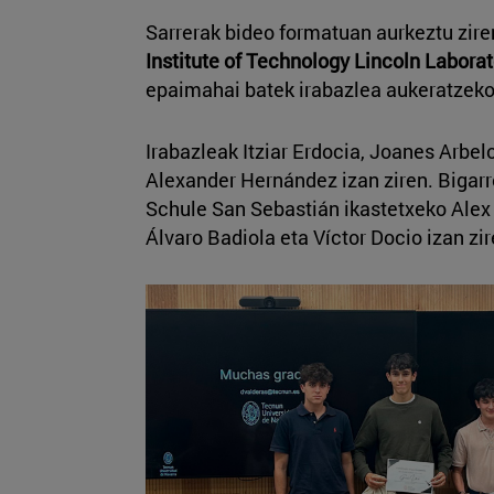
Sarrerak bideo formatuan aurkeztu zir
Institute of Technology Lincoln Laborat
epaimahai batek irabazlea aukeratzek
Irabazleak Itziar Erdocia, Joanes Arbelo
Alexander Hernández izan ziren. Bigar
Schule San Sebastián ikastetxeko Alex
Álvaro Badiola eta Víctor Docio izan zir