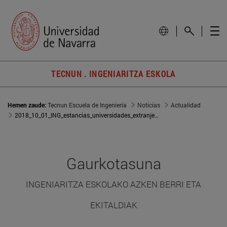
TECNUN . INGENIARITZA ESKOLA
Hemen zaude:
Tecnun Escuela de Ingeniería
Noticias
Actualidad
2018_10_01_ING_estancias_universidades_extranjeras_profesores
Gaurkotasuna
INGENIARITZA ESKOLAKO AZKEN BERRI ETA
EKITALDIAK