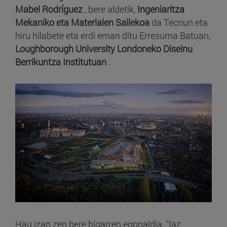
Mabel Rodríguez
, bere aldetik,
Ingeniaritza
Mekaniko eta Materialen Sailekoa
da Tecnun eta
hiru hilabete eta erdi eman ditu Erresuma Batuan,
Loughborough University Londoneko Diseinu
Berrikuntza Institutuan
.
Hau izan zen bere bigarren egonaldia. “Iaz