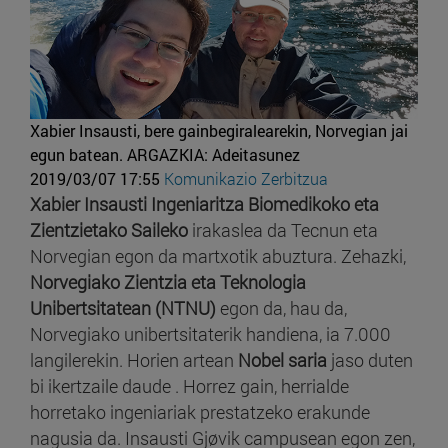
Xabier Insausti, bere gainbegiralearekin, Norvegian jai
egun batean.
ARGAZKIA: Adeitasunez
2019/03/07 17:55
Komunikazio Zerbitzua
Xabier Insausti
Ingeniaritza Biomedikoko eta
Zientzietako Saileko
irakaslea da Tecnun eta
Norvegian egon da martxotik abuztura. Zehazki,
Norvegiako Zientzia eta Teknologia
Unibertsitatean (NTNU)
egon da, hau da,
Norvegiako unibertsitaterik handiena, ia 7.000
langilerekin. Horien artean
Nobel saria
jaso duten
bi ikertzaile daude . Horrez gain, herrialde
horretako ingeniariak prestatzeko erakunde
nagusia da. Insausti Gjøvik campusean egon zen,