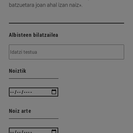
batzuetara joan ahal izan naiz».
Albisteen bilatzailea
Noiztik
Noiz arte