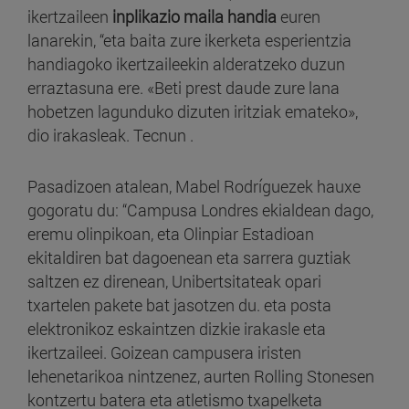
ikertzaileen
inplikazio maila handia
euren
lanarekin, “eta baita zure ikerketa esperientzia
handiagoko ikertzaileekin alderatzeko duzun
erraztasuna ere. «Beti prest daude zure lana
hobetzen lagunduko dizuten iritziak emateko»,
dio irakasleak. Tecnun .
Pasadizoen atalean, Mabel Rodríguezek hauxe
gogoratu du: “Campusa Londres ekialdean dago,
eremu olinpikoan, eta Olinpiar Estadioan
ekitaldiren bat dagoenean eta sarrera guztiak
saltzen ez direnean, Unibertsitateak opari
txartelen pakete bat jasotzen du. eta posta
elektronikoz eskaintzen dizkie irakasle eta
ikertzaileei. Goizean campusera iristen
lehenetarikoa nintzenez, aurten Rolling Stonesen
kontzertu batera eta atletismo txapelketa