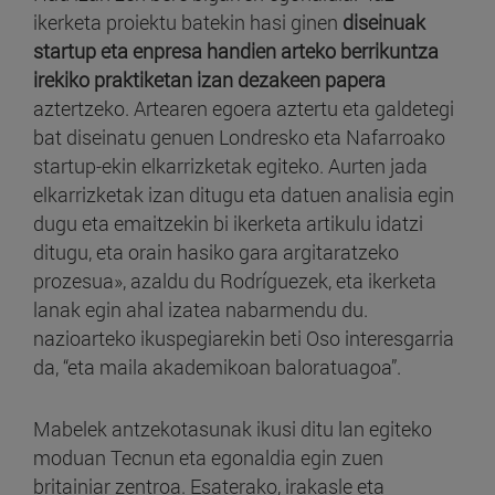
ikerketa proiektu batekin hasi ginen
diseinuak
startup eta enpresa handien arteko berrikuntza
irekiko praktiketan izan dezakeen papera
aztertzeko. Artearen egoera aztertu eta galdetegi
bat diseinatu genuen Londresko eta Nafarroako
startup-ekin elkarrizketak egiteko. Aurten jada
elkarrizketak izan ditugu eta datuen analisia egin
dugu eta emaitzekin bi ikerketa artikulu idatzi
ditugu, eta orain hasiko gara argitaratzeko
prozesua», azaldu du Rodríguezek, eta ikerketa
lanak egin ahal izatea nabarmendu du.
nazioarteko ikuspegiarekin beti Oso interesgarria
da, “eta maila akademikoan baloratuagoa”.
Mabelek antzekotasunak ikusi ditu lan egiteko
moduan Tecnun eta egonaldia egin zuen
britainiar zentroa. Esaterako, irakasle eta