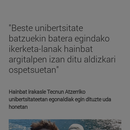
"Beste unibertsitate
batzuekin batera egindako
ikerketa-lanak hainbat
argitalpen izan ditu aldizkari
ospetsuetan"
Hainbat irakasle Tecnun Atzerriko
unibertsitateetan egonaldiak egin dituzte uda
honetan