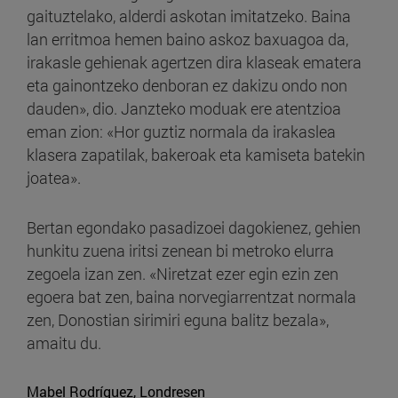
gaituztelako, alderdi askotan imitatzeko. Baina
lan erritmoa hemen baino askoz baxuagoa da,
irakasle gehienak agertzen dira klaseak ematera
eta gainontzeko denboran ez dakizu ondo non
dauden», dio. Janzteko moduak ere atentzioa
eman zion: «Hor guztiz normala da irakaslea
klasera zapatilak, bakeroak eta kamiseta batekin
joatea».
Bertan egondako pasadizoei dagokienez, gehien
hunkitu zuena iritsi zenean bi metroko elurra
zegoela izan zen. «Niretzat ezer egin ezin zen
egoera bat zen, baina norvegiarrentzat normala
zen, Donostian sirimiri eguna balitz bezala»,
amaitu du.
Mabel Rodríguez, Londresen