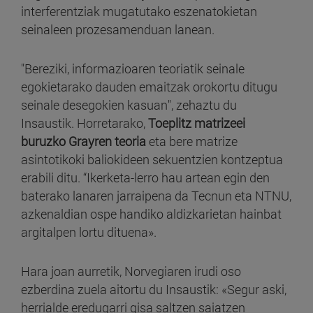
interferentziak mugatutako eszenatokietan
seinaleen prozesamenduan lanean.
"Bereziki, informazioaren teoriatik seinale
egokietarako dauden emaitzak orokortu ditugu
seinale desegokien kasuan", zehaztu du
Insaustik. Horretarako,
Toeplitz matrizeei
buruzko Grayren teoria
eta bere matrize
asintotikoki baliokideen sekuentzien kontzeptua
erabili ditu. “Ikerketa-lerro hau artean egin den
baterako lanaren jarraipena da Tecnun eta NTNU,
azkenaldian ospe handiko aldizkarietan hainbat
argitalpen lortu dituena».
Hara joan aurretik, Norvegiaren irudi oso
ezberdina zuela aitortu du Insaustik: «Segur aski,
herrialde eredugarri gisa saltzen saiatzen