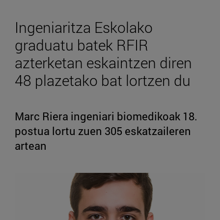
Ingeniaritza Eskolako
graduatu batek RFIR
azterketan eskaintzen diren
48 plazetako bat lortzen du
Marc Riera ingeniari biomedikoak 18.
postua lortu zuen 305 eskatzaileren
artean