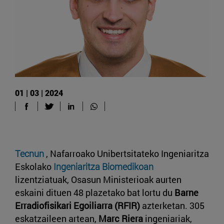
01 | 03 | 2024
Tecnun
, Nafarroako Unibertsitateko Ingeniaritza
Eskolako
Ingeniaritza Biomedikoan
lizentziatuak, Osasun Ministerioak aurten
eskaini dituen 48 plazetako bat lortu du
Barne
Erradiofisikari Egoiliarra (RFIR)
azterketan. 305
eskatzaileen artean,
Marc Riera
ingeniariak,