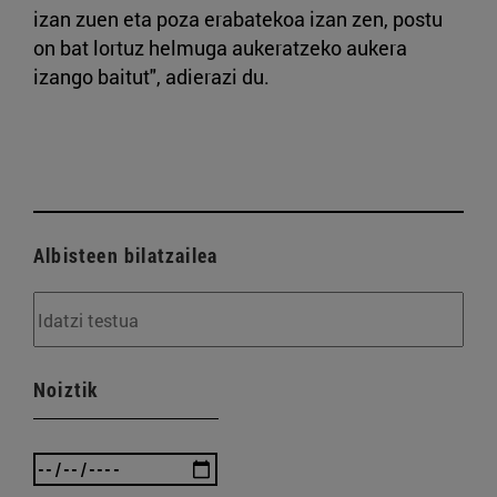
izan zuen eta poza erabatekoa izan zen, postu
on bat lortuz helmuga aukeratzeko aukera
izango baitut", adierazi du.
Albisteen bilatzailea
Noiztik