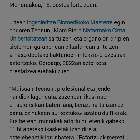
Menorcakoa, 18. postua lortu zuen.
urtean
Ingeniaritza Biomedikoko Masterra
egin
ondoren Tecnun , Marc Riera
Nafarroako Cima
Unibertsitatean
sartu zen, eta organo-on-chip-en
sistemen garapenean elkarlanean aritu zen
arnasbideetako bakterioen infekzio-prozesuak
aztertzeko. Geroago, 2022an azterketa
prestatzea erabaki zuen.
“Maisuan Tecnun , profesional eta jende
handiek lagunduta, zuzenean ikusi nuen
erradiofisikari baten lana, beraz, hartu izan ez
banu, ez nukeen aurkeztuko», azaldu du Rierak.
Era berean, minorkak aitortu du etenik gabeko
11 hilabeteko ikasketak izan direla,
astelehenetik larunbatera. "Esfortzuak merezi