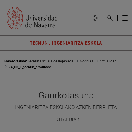
TECNUN . INGENIARITZA ESKOLA
Hemen zaude:
Tecnun Escuela de Ingeniería
Noticias
Actualidad
24_03_1_tecnun_graduado
Gaurkotasuna
INGENIARITZA ESKOLAKO AZKEN BERRI ETA
EKITALDIAK