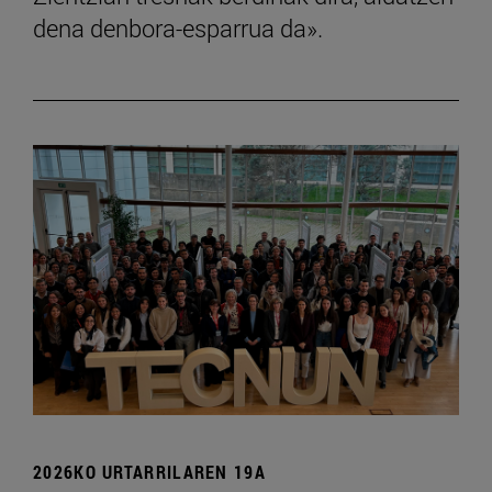
dena denbora-esparrua da».
2026KO URTARRILAREN 19A