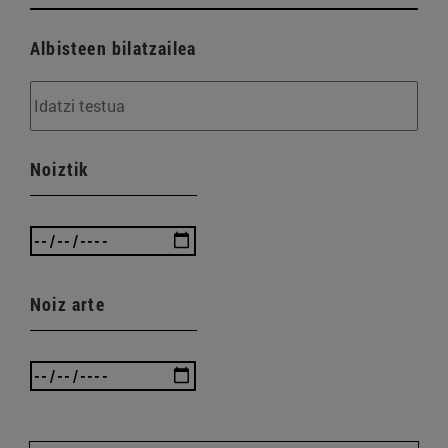
Albisteen bilatzailea
Noiztik
Noiz arte