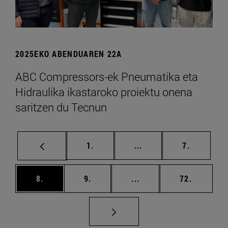
2025EKO ABENDUAREN 22A
ABC Compressors-ek Pneumatika eta
Hidraulika ikastaroko proiektu onena
saritzen du Tecnun
orrialdea
Tarteko orrialdeak Era
orrialdea
1.
...
7.
orrialdea
orrialdea
Tarteko orrialdeak Erab
orrialdea
8.
9.
...
72.