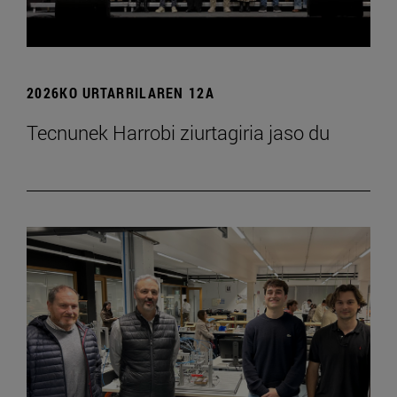
2026KO URTARRILAREN 12A
Tecnunek Harrobi ziurtagiria jaso du