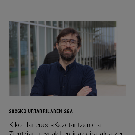
2026KO URTARRILAREN 26A
Kiko Llaneras: «Kazetaritzan eta
Zientzian tresnak berdinak dira, aldatzen