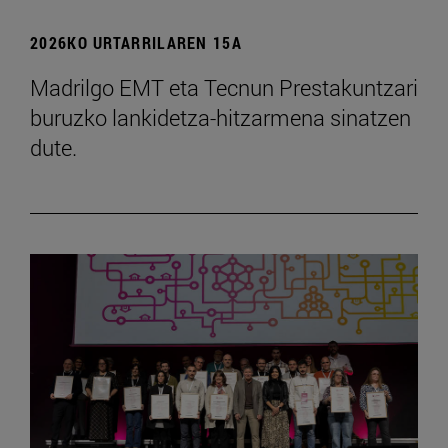
2026KO URTARRILAREN 15A
Madrilgo EMT eta Tecnun Prestakuntzari
buruzko lankidetza-hitzarmena sinatzen
dute.