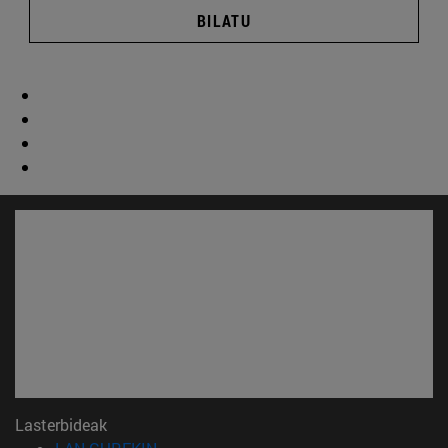
BILATU
Lasterbideak
(Beste leiho batean irekiko da)