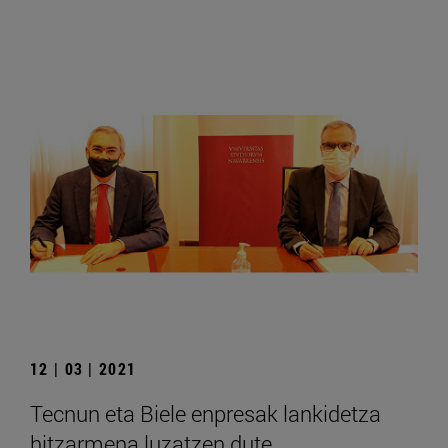
12 | 03 | 2021
Tecnun eta Biele enpresak lankidetza
hitzarmena luzatzen dute