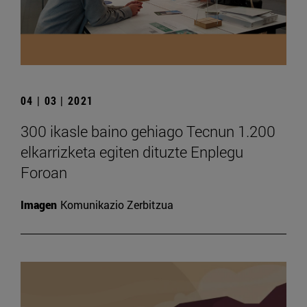
04 | 03 | 2021
300 ikasle baino gehiago Tecnun 1.200
elkarrizketa egiten dituzte Enplegu
Foroan
Imagen
Komunikazio Zerbitzua