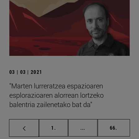
03 | 03 | 2021
"Marten lurreratzea espazioaren
esplorazioaren alorrean lortzeko
balentria zailenetako bat da"
orrialdea
Tarteko orrialdeak Erab
orrialdea
1.
...
66.