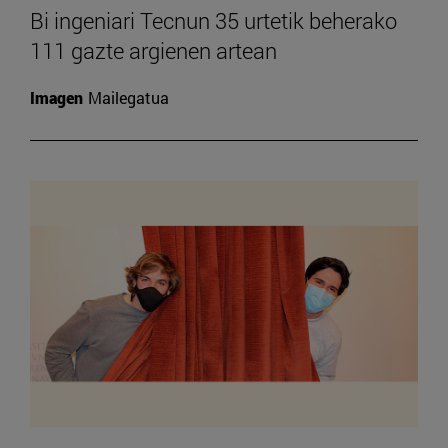
Bi ingeniari Tecnun 35 urtetik beherako
111 gazte argienen artean
Imagen
Mailegatua