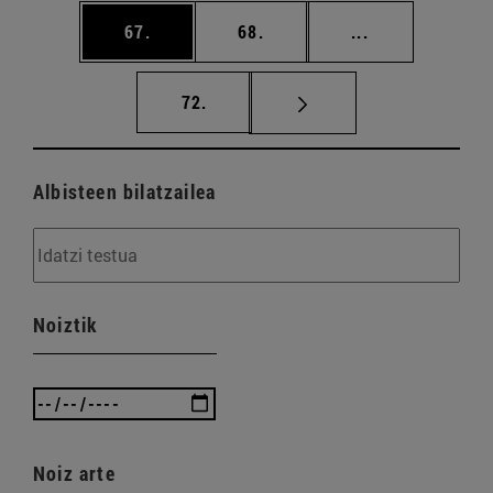
orrialdea
orrialdea
Tarteko orriald
67.
68.
...
orrialdea
72.
Albisteen bilatzailea
Noiztik
Noiz arte