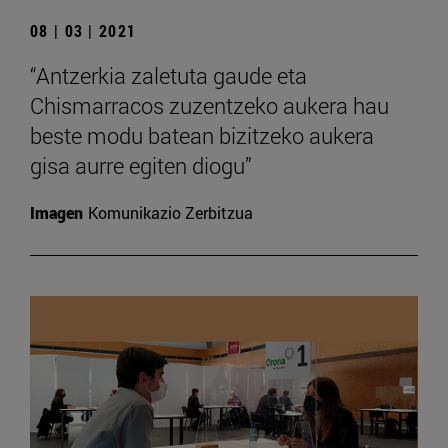
08 | 03 | 2021
“Antzerkia zaletuta gaude eta
Chismarracos zuzentzeko aukera hau
beste modu batean bizitzeko aukera
gisa aurre egiten diogu”
Imagen
Komunikazio Zerbitzua