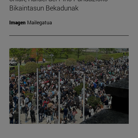
Bikaintasun Bekadunak
Imagen
Mailegatua