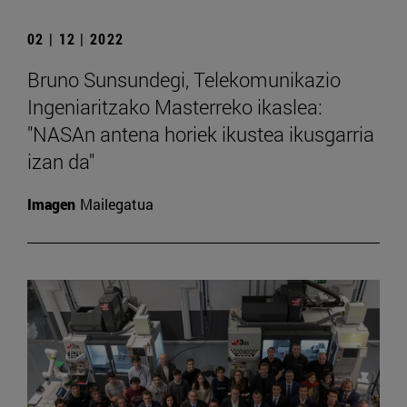
02 | 12 | 2022
Bruno Sunsundegi, Telekomunikazio
Ingeniaritzako Masterreko ikaslea:
"NASAn antena horiek ikustea ikusgarria
izan da"
Imagen
Mailegatua