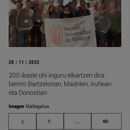
28 | 11 | 2022
200 ikasle ohi inguru elkartzen dira
berriro Bartzelonan, Madrilen, Iruñean
eta Donostian
Imagen
Mailegatua
orrialdea
Tarteko orrialdeak Erab
orrialdea
1.
...
40.