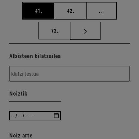
orrialdea
orrialdea
Tarteko orriald
41.
42.
...
orrialdea
72.
Albisteen bilatzailea
Noiztik
Noiz arte