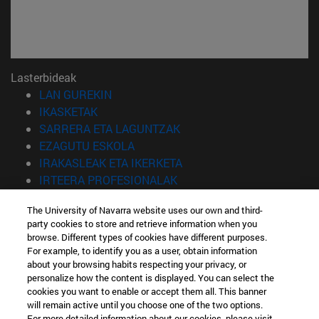
Lasterbideak
(Beste leiho batean irekiko da)
LAN GUREKIN
(Beste leiho batean irekiko da)
IKASKETAK
(Beste leiho batean irekiko 
SARRERA ETA LAGUNTZAK
(Beste leiho batean irekiko da)
EZAGUTU ESKOLA
(Beste leiho batean irekiko
IRAKASLEAK ETA IKERKETA
(Beste leiho batean irekiko 
IRTEERA PROFESIONALAK
(Beste leiho batean irekiko da)
IKASLEAK
The University of Navarra website uses our own and third-
party cookies to store and retrieve information when you
Informazioa
browse. Different types of cookies have different purposes.
TELEFONOA +34 943 21 98 77
For example, to identify you as a user, obtain information
ZEIN TITULUA INTERESATZEN ZAIZU?
about your browsing habits respecting your privacy, or
ZEIN MASTER INTERESATZEN ZAIZU?
personalize how the content is displayed. You can select the
cookies you want to enable or accept them all. This banner
© Nafarroako Unibertsitatea
will remain active until you choose one of the two options.
For more detailed information about our cookies, please visit