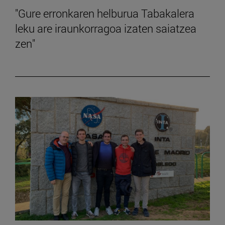
"Gure erronkaren helburua Tabakalera
leku are iraunkorragoa izaten saiatzea
zen"