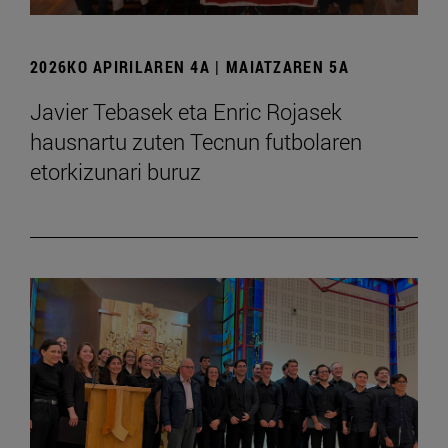
2026KO APIRILAREN 4A | MAIATZAREN 5A
Javier Tebasek eta Enric Rojasek
hausnartu zuten Tecnun futbolaren
etorkizunari buruz