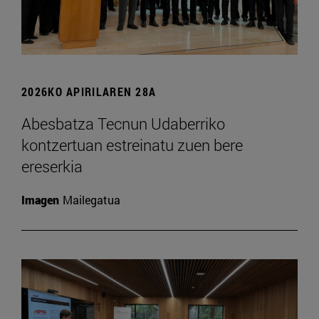
2026KO APIRILAREN 28A
Abesbatza Tecnun Udaberriko
kontzertuan estreinatu zuen bere
ereserkia
Imagen
Mailegatua