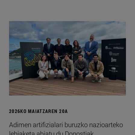
2026KO MAIATZAREN 20A
Adimen artifizialari buruzko nazioarteko
lehiaketa abiatu du Donostiak