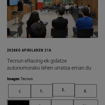
2026KO APIRILAREN 21A
Tecnun eRacing-ek gidatze
autonomorako lehen urratsa eman du
Imagen
Tecnun
orrialdea
2.
orrialdea
orrialdea
1.
3.