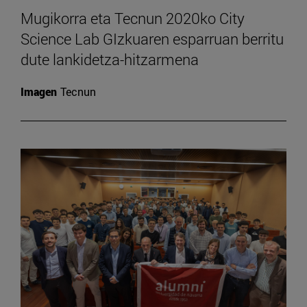
Mugikorra eta Tecnun 2020ko City
Science Lab GIzkuaren esparruan berritu
dute lankidetza-hitzarmena
Imagen
Tecnun