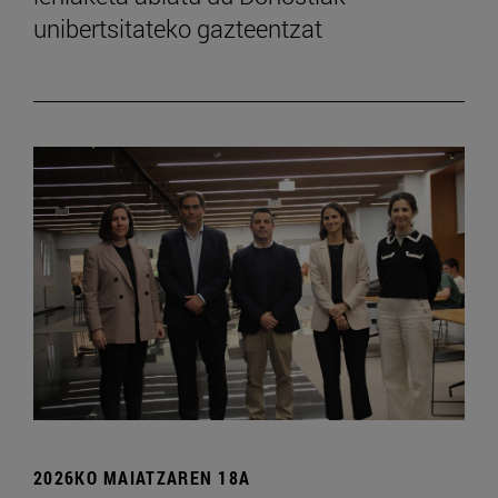
unibertsitateko gazteentzat
2026KO MAIATZAREN 18A