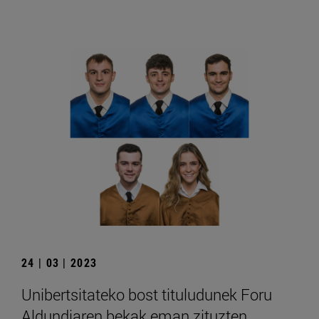
24 | 03 | 2023
Unibertsitateko bost tituludunek Foru
Aldundiaren bekak eman zituzten