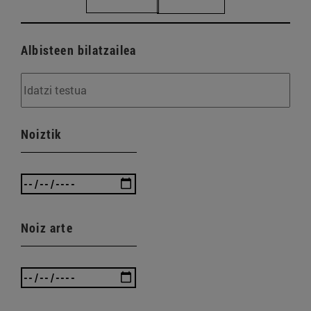
Albisteen bilatzailea
Noiztik
Noiz arte