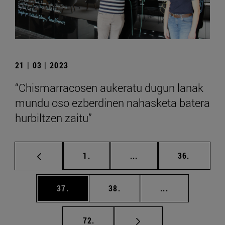
21 | 03 | 2023
“Chismarracosen aukeratu dugun lanak
mundu oso ezberdinen nahasketa batera
hurbiltzen zaitu”
orrialdea
Tarteko orrialdeak Erab
orrialdea
1.
...
36.
orrialdea
orrialdea
Tarteko orriald
37.
38.
...
orrialdea
72.