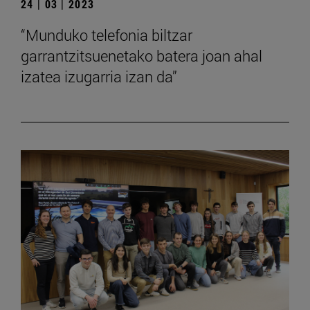
24 | 03 | 2023
“Munduko telefonia biltzar
garrantzitsuenetako batera joan ahal
izatea izugarria izan da”