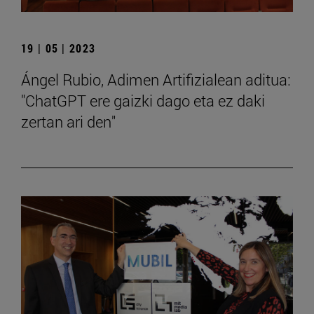
19 | 05 | 2023
Ángel Rubio, Adimen Artifizialean aditua:
"ChatGPT ere gaizki dago eta ez daki
zertan ari den"