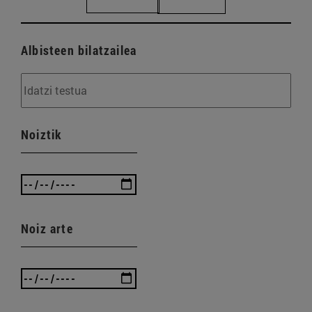
Albisteen bilatzailea
Noiztik
Noiz arte