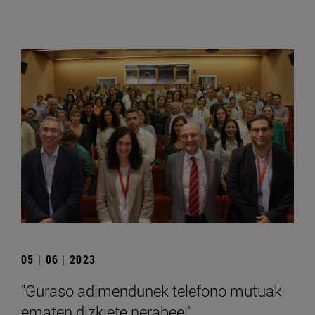
05 | 06 | 2023
"Guraso adimendunek telefono mutuak
ematen dizkiete nerabeei"