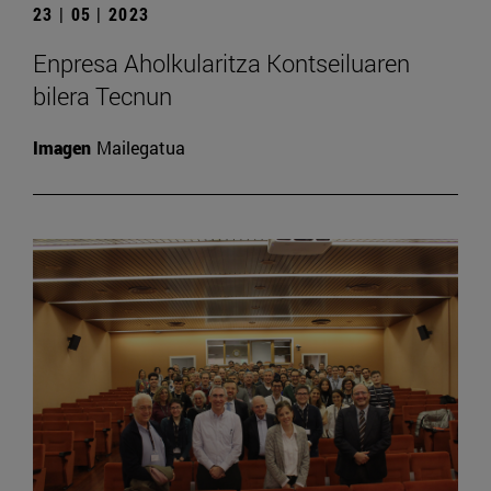
23 | 05 | 2023
Enpresa Aholkularitza Kontseiluaren
bilera Tecnun
Imagen
Mailegatua