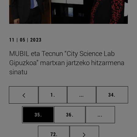
11 | 05 | 2023
MUBIL eta Tecnun “City Science Lab
Gipuzkoa” martxan jartzeko hitzarmena
sinatu
orrialdea
Tarteko orrialdeak Erab
orrialdea
1.
...
34.
orrialdea
orrialdea
Tarteko orriald
35.
36.
...
orrialdea
72.