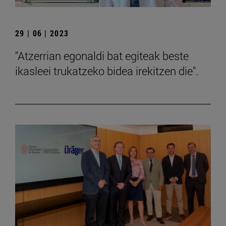
29 | 06 | 2023
"Atzerrian egonaldi bat egiteak beste
ikasleei trukatzeko bidea irekitzen die".