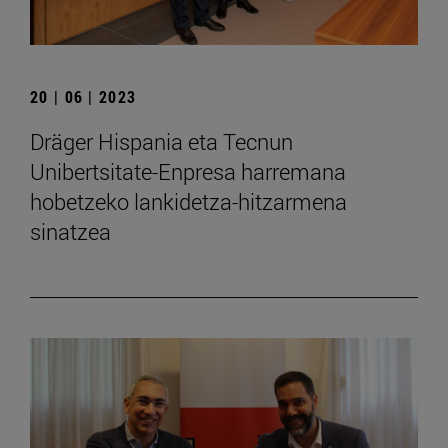
20 | 06 | 2023
Dräger Hispania eta Tecnun
Unibertsitate-Enpresa harremana
hobetzeko lankidetza-hitzarmena
sinatzea