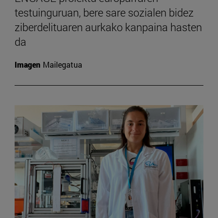
testuinguruan, bere sare sozialen bidez
ziberdelituaren aurkako kanpaina hasten
da
Imagen
Mailegatua