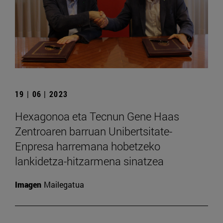
19 | 06 | 2023
Hexagonoa eta Tecnun Gene Haas
Zentroaren barruan Unibertsitate-
Enpresa harremana hobetzeko
lankidetza-hitzarmena sinatzea
Imagen
Mailegatua