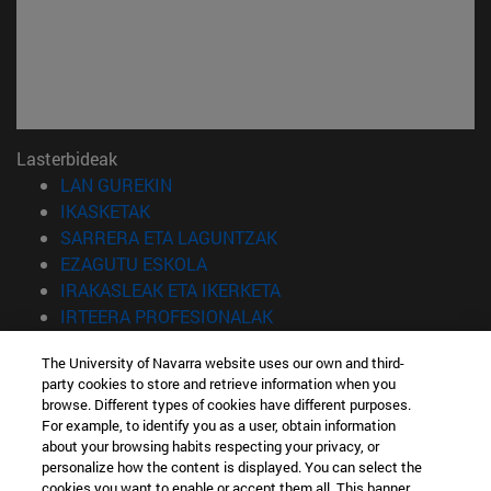
Lasterbideak
(Beste leiho batean irekiko da)
LAN GUREKIN
(Beste leiho batean irekiko da)
IKASKETAK
(Beste leiho batean irekiko 
SARRERA ETA LAGUNTZAK
(Beste leiho batean irekiko da)
EZAGUTU ESKOLA
(Beste leiho batean irekiko
IRAKASLEAK ETA IKERKETA
(Beste leiho batean irekiko 
IRTEERA PROFESIONALAK
(Beste leiho batean irekiko da)
IKASLEAK
The University of Navarra website uses our own and third-
party cookies to store and retrieve information when you
Informazioa
browse. Different types of cookies have different purposes.
TELEFONOA +34 943 21 98 77
For example, to identify you as a user, obtain information
ZEIN TITULUA INTERESATZEN ZAIZU?
about your browsing habits respecting your privacy, or
ZEIN MASTER INTERESATZEN ZAIZU?
personalize how the content is displayed. You can select the
cookies you want to enable or accept them all. This banner