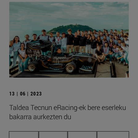
13 | 06 | 2023
Taldea Tecnun eRacing-ek bere eserleku
bakarra aurkezten du