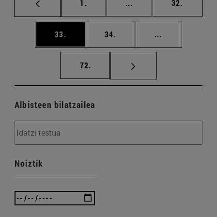
orrialdea
Tarteko orrialdeak Erab
orrialdea
1.
...
32.
orrialdea
orrialdea
Tarteko orriald
33.
34.
...
orrialdea
72.
Albisteen bilatzailea
Noiztik