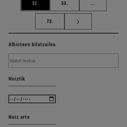
orrialdea
orrialdea
Tarteko orriald
32.
33.
...
orrialdea
72.
Albisteen bilatzailea
Noiztik
Noiz arte