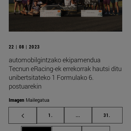
22 | 08 | 2023
automobilgintzako ekipamendua
Tecnun eRacing-ek errekorrak hautsi ditu
unibertsitateko 1 Formulako 6.
postuarekin
Imagen
Mailegatua
orrialdea
Tarteko orrialdeak Erab
orrialdea
1.
...
31.