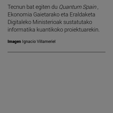
Tecnun bat egiten du
Quantum Spain
,
Ekonomia Gaietarako eta Eraldaketa
Digitaleko Ministerioak sustatutako
informatika kuantikoko proiektuarekin.
Imagen
Ignacio Villameriel