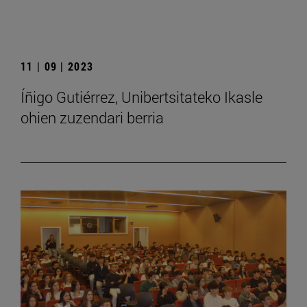
11 | 09 | 2023
Íñigo Gutiérrez, Unibertsitateko Ikasle
ohien zuzendari berria