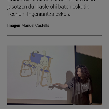
jasotzen du ikasle ohi baten eskutik
Tecnun -Ingeniaritza eskola
Imagen
Manuel Castells