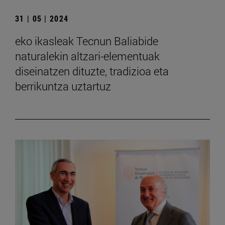
31 | 05 | 2024
eko ikasleak Tecnun Baliabide
naturalekin altzari-elementuak
diseinatzen dituzte, tradizioa eta
berrikuntza uztartuz