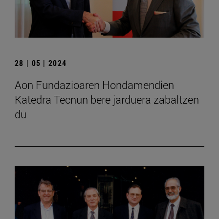
28 | 05 | 2024
Aon Fundazioaren Hondamendien
Katedra Tecnun bere jarduera zabaltzen
du