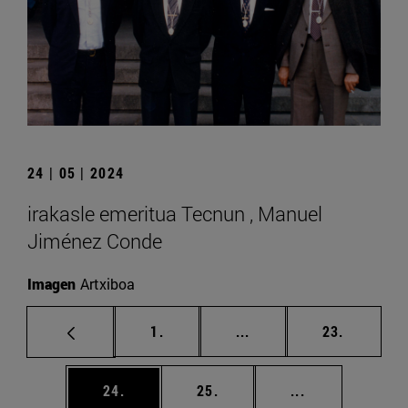
24 | 05 | 2024
irakasle emeritua Tecnun , Manuel
Jiménez Conde
Imagen
Artxiboa
orrialdea
Tarteko orrialdeak Erab
orrialdea
1.
...
23.
orrialdea
orrialdea
Tarteko orriald
24.
25.
...