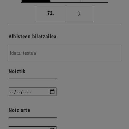
orrialdea
72.
Albisteen bilatzailea
Noiztik
Noiz arte