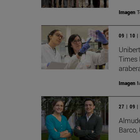
Imagen
T
09 | 10 
Unibert
Times 
araber
Imagen
M
27 | 09 
Almude
Barco, 