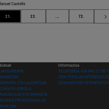
anuel Castells
abili TAB tekla nabigatzeko.
ea
orrialdea
orrialdea
Tarteko orrialdeak Erabili 
orrialdea
21.
22.
...
72.
bideak
Informazioa
(Beste leiho batean irekiko da)
LAN GUREKIN
TELEFONOA +34 943 21 98 7
(Beste leiho batean irekiko da)
IKASKETAK
ZEIN TITULUA INTERESATZE
(Beste leiho batean irekiko da)
SARRERA ETA LAGUNTZAK
ZEIN MASTER INTERESATZE
(Beste leiho batean irekiko da)
EZAGUTU ESKOLA
(Beste leiho batean irekiko da)
IRAKASLEAK ETA IKERKETA
(Beste leiho batean irekiko da)
IRTEERA PROFESIONALAK
(Beste leiho batean irekiko da)
IKASLEAK