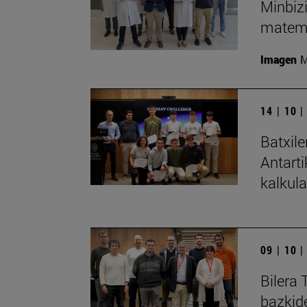
Minbiz
matem
Imagen
M
14 | 10 
Batxile
Antart
kalkula
09 | 10 
Bilera 
bazkid