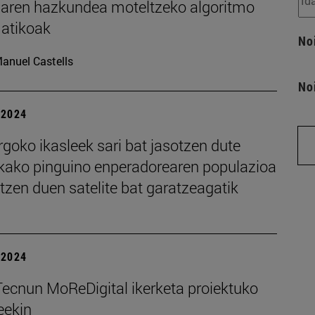
iaren hazkundea moteltzeko algoritmo
atikoak
No
anuel Castells
No
| 2024
rgoko ikasleek sari bat jasotzen dute
ikako pinguino enperadorearen populazioa
tzen duen satelite bat garatzeagatik
| 2024
Tecnun MoReDigital ikerketa proiektuko
eekin