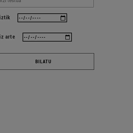
iztik
iz arte
BILATU