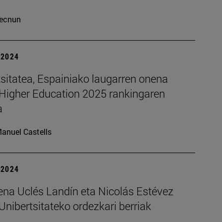
ecnun
| 2024
sitatea, Espainiako laugarren onena
Higher Education 2025 rankingaren
a
anuel Castells
| 2024
na Uclés Landín eta Nicolás Estévez
Unibertsitateko ordezkari berriak