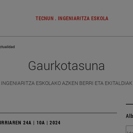
TECNUN . INGENIARITZA ESKOLA
ctualidad
Gaurkotasuna
INGENIARITZA ESKOLAKO AZKEN BERRI ETA EKITALDIAK
Alb
URRIAREN 24A | 10A | 2024