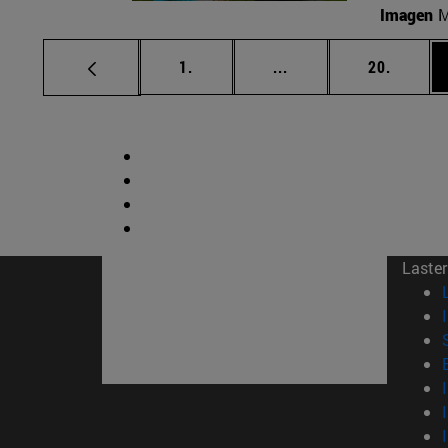
Imagen
M
orrialdea
Tarteko orrialdeak Er
orriald
1.
...
20.
Laster