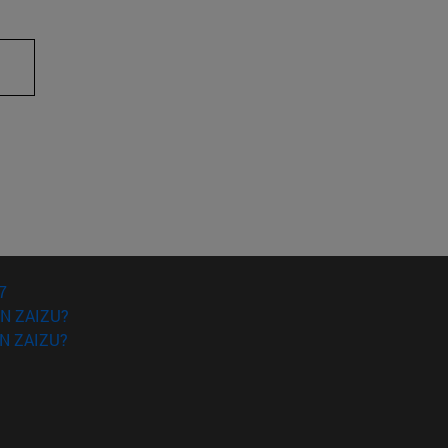
TAB tekla nabigatzeko.
7
N ZAIZU?
N ZAIZU?