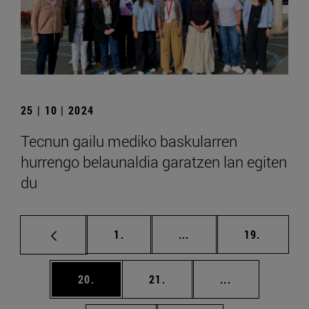
25 | 10 | 2024
Tecnun gailu mediko baskularren
hurrengo belaunaldia garatzen lan egiten
du
orrialdea
Tarteko orrialdeak Erab
orrialdea
1.
...
19.
orrialdea
orrialdea
Tarteko orriald
20.
21.
...