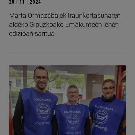
28 | 11 | 2024
Marta Ormazábalek Iraunkortasunaren
aldeko Gipuzkoako Emakumeen lehen
edizioan saritua