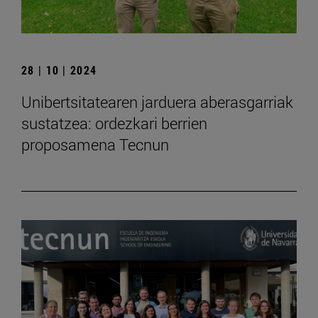
28 | 10 | 2024
Unibertsitatearen jarduera aberasgarriak
sustatzea: ordezkari berrien
proposamena Tecnun