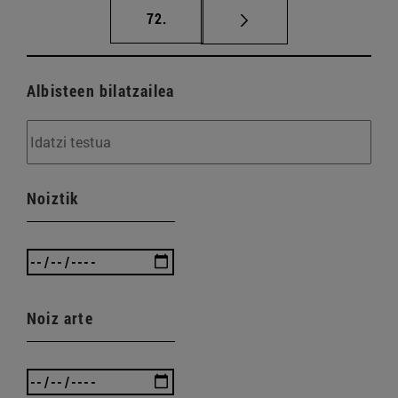
orrialdea
72.
Albisteen bilatzailea
Noiztik
Noiz arte