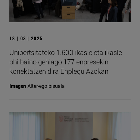
18 | 03 | 2025
Unibertsitateko 1.600 ikasle eta ikasle
ohi baino gehiago 177 enpresekin
konektatzen dira Enplegu Azokan
Imagen
Alter-ego bisuala