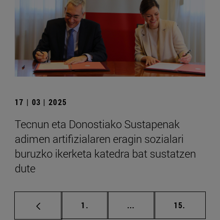
17 | 03 | 2025
Tecnun eta Donostiako Sustapenak
adimen artifizialaren eragin sozialari
buruzko ikerketa katedra bat sustatzen
dute
orrialdea
Tarteko orrialdeak Erab
orrialdea
1.
...
15.