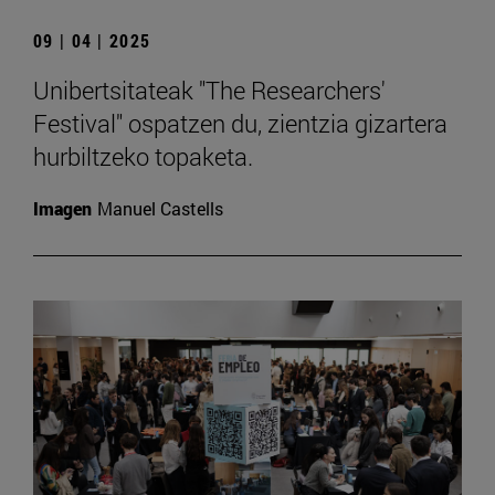
09 | 04 | 2025
Unibertsitateak "The Researchers'
Festival" ospatzen du, zientzia gizartera
hurbiltzeko topaketa.
Imagen
Manuel Castells