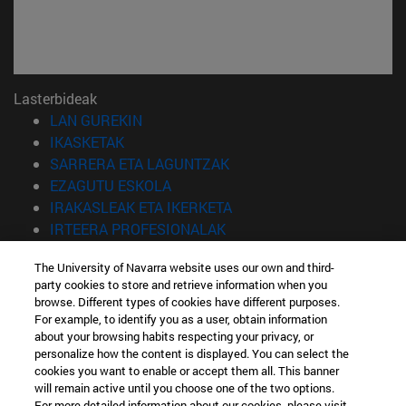
Lasterbideak
(Beste leiho batean irekiko da)
LAN GUREKIN
(Beste leiho batean irekiko da)
IKASKETAK
(Beste leiho batean irekiko 
SARRERA ETA LAGUNTZAK
(Beste leiho batean irekiko da)
EZAGUTU ESKOLA
(Beste leiho batean irekiko
IRAKASLEAK ETA IKERKETA
(Beste leiho batean irekiko 
IRTEERA PROFESIONALAK
(Beste leiho batean irekiko da)
IKASLEAK
The University of Navarra website uses our own and third-
party cookies to store and retrieve information when you
Informazioa
browse. Different types of cookies have different purposes.
TELEFONOA +34 943 21 98 77
For example, to identify you as a user, obtain information
ZEIN TITULUA INTERESATZEN ZAIZU?
about your browsing habits respecting your privacy, or
ZEIN MASTER INTERESATZEN ZAIZU?
personalize how the content is displayed. You can select the
cookies you want to enable or accept them all. This banner
© Nafarroako Unibertsitatea
will remain active until you choose one of the two options.
For more detailed information about our cookies, please visit