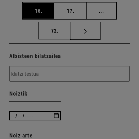
orrialdea
orrialdea
Tarteko orriald
16.
17.
...
orrialdea
72.
Albisteen bilatzailea
Noiztik
Noiz arte