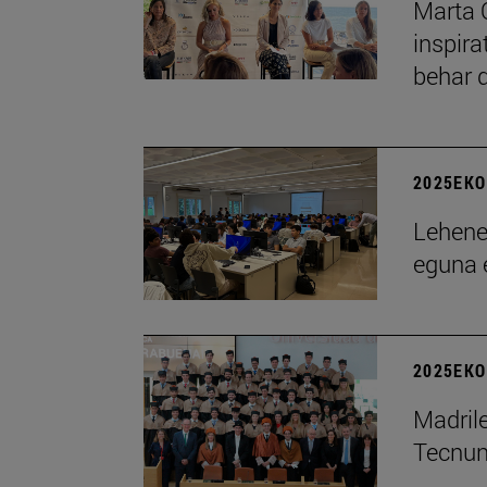
Marta 
inspira
behar d
2025EKO
Lehene
eguna e
2025EKO
Madril
Tecnu