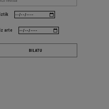
iztik
iz arte
BILATU