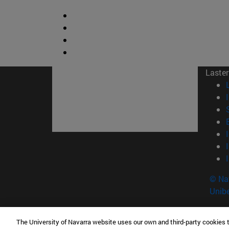
Laster
© Na
Unibe
The University of Navarra website uses our own and third-party cookies 
Tecnun . Ingeniaritza eskola