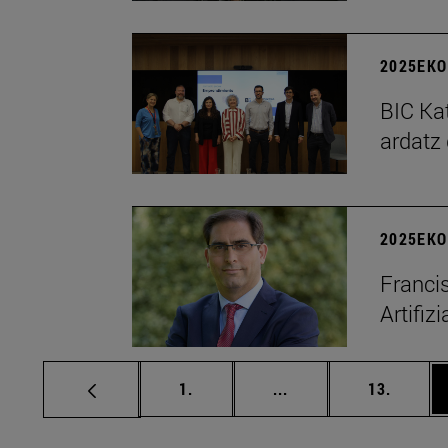
2025EKO
BIC Kat
ardatz
2025EKO 
Franci
Artifiz
orrialdea
Tarteko orrialdeak Er
orriald
1.
...
13.