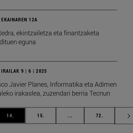
 EKAINAREN 12A
edra, ekintzailetza eta finantzaketa
 dituen eguna
IRAILAK 9 | 6 | 2025
sco Javier Planes, Informatika eta Adimen
ialeko irakaslea, zuzendari berria Tecnun
abili TAB tekla nabigatzeko.
ea
orrialdea
orrialdea
Tarteko orrialdeak Erabili 
orrialdea
14.
15.
...
72.