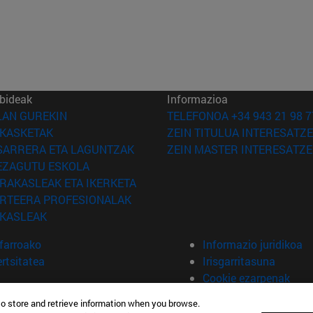
bideak
Informazioa
(Beste leiho batean irekiko da)
LAN GUREKIN
TELEFONOA +34 943 21 98 7
(Beste leiho batean irekiko da)
IKASKETAK
ZEIN TITULUA INTERESATZE
(Beste leiho batean irekiko da)
SARRERA ETA LAGUNTZAK
ZEIN MASTER INTERESATZE
(Beste leiho batean irekiko da)
EZAGUTU ESKOLA
(Beste leiho batean irekiko da)
IRAKASLEAK ETA IKERKETA
(Beste leiho batean irekiko da)
IRTEERA PROFESIONALAK
(Beste leiho batean irekiko da)
IKASLEAK
farroako
Informazio juridikoa
rtsitatea
Irisgarritasuna
Cookie ezarpenak
to store and retrieve information when you browse.