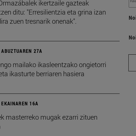
Ormazábalek ikertzaile gazteak
tzen ditu: "Erresilientzia eta grina izan
No
ira zuen tresnarik onenak".
No
 ABUZTUAREN 27A
ngo mailako ikasleentzako ongietorri
ta ikasturte berriaren hasiera
 EKAINAREN 16A
ek masterreko mugak ezarri zituen
n