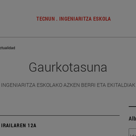
TECNUN . INGENIARITZA ESKOLA
ctualidad
Gaurkotasuna
INGENIARITZA ESKOLAKO AZKEN BERRI ETA EKITALDIAK
Alb
 IRAILAREN 12A