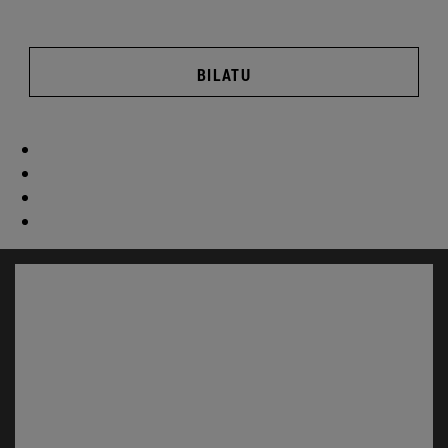
BILATU