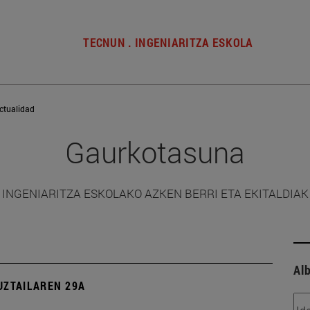
TECNUN . INGENIARITZA ESKOLA
ctualidad
Gaurkotasuna
INGENIARITZA ESKOLAKO AZKEN BERRI ETA EKITALDIAK
Alb
UZTAILAREN 29A