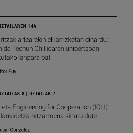
UZTAILAREN 14A
ritzak artearekin elkarrizketan dihardu:
n da Tecnun Chillidaren unibertsoan
tutako lanpara bat
itor Puy
ZTAILAK 8 | UZTAILAK 7
eta Engineering for Cooperation (ICLI)
lankidetza-hitzarmena sinatu dute
esar Gonzalez