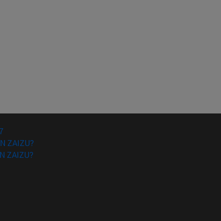
gatzeko.
7
N ZAIZU?
N ZAIZU?