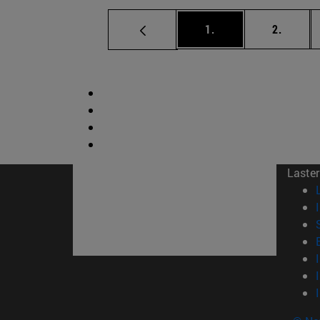
orrialdea
orriald
1.
2.
Laster