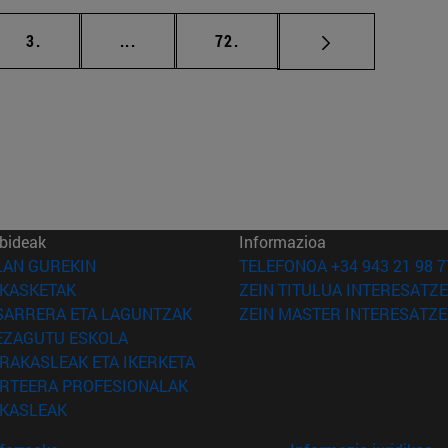
ea
orrialdea
Tarteko orrialdeak Erabili TAB tekla nabi
orrialdea
3.
...
72.
bideak
Informazioa
(Beste leiho batean irekiko da)
LAN GUREKIN
TELEFONOA +34 943 21 98 7
(Beste leiho batean irekiko da)
IKASKETAK
ZEIN TITULUA INTERESATZE
(Beste leiho batean irekiko da)
SARRERA ETA LAGUNTZAK
ZEIN MASTER INTERESATZE
(Beste leiho batean irekiko da)
EZAGUTU ESKOLA
(Beste leiho batean irekiko da)
IRAKASLEAK ETA IKERKETA
(Beste leiho batean irekiko da)
IRTEERA PROFESIONALAK
(Beste leiho batean irekiko da)
IKASLEAK