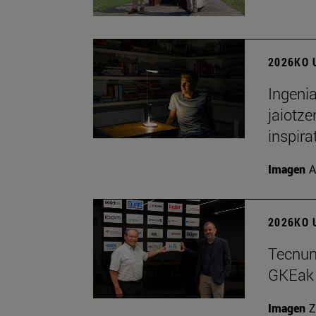
2026KO 
Ingenia
jaiotze
inspira
Imagen
A
2026KO U
Tecnun 
GKEak 
Imagen
Z