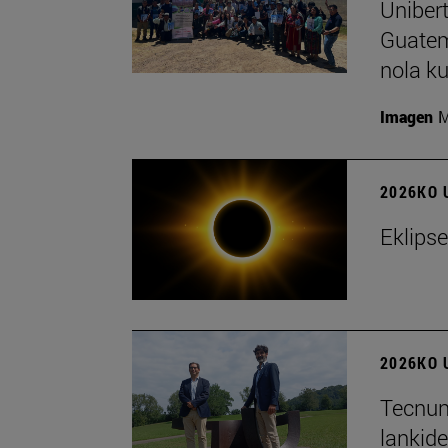
Unibert
Guatem
nola ku
Imagen
M
2026KO 
Eklips
2026KO 
Tecnun 
lankid