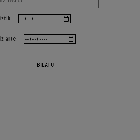
iztik
iz arte
BILATU