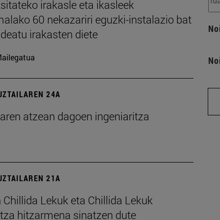
sitateko irakasle eta ikasleek
alako 60 nekazariri eguzki-instalazio bat
No
deatu irakasten diete
ailegatua
No
UZTAILAREN 24A
earen atzean dagoen ingeniaritza
UZTAILAREN 21A
Chillida Lekuk eta Chillida Lekuk
etza hitzarmena sinatzen dute