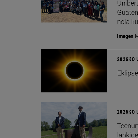
Unibert
Guatem
nola ku
Imagen
M
2026KO 
Eklips
2026KO 
Tecnun 
lankid