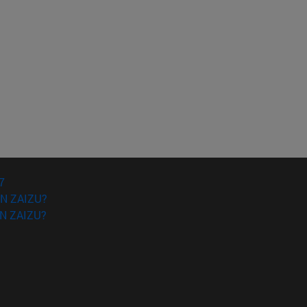
gatzeko.
7
N ZAIZU?
N ZAIZU?