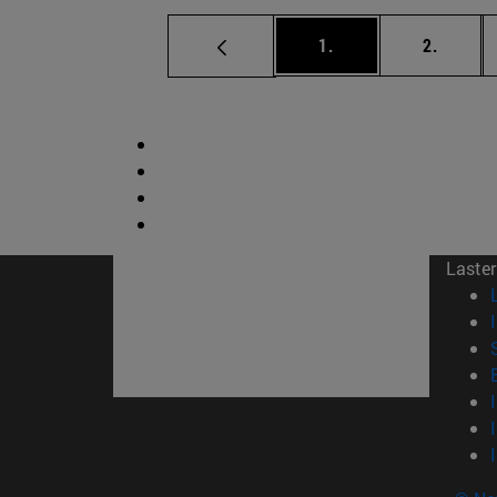
orrialdea
orriald
1.
2.
Laster