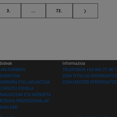
ea
orrialdea
Tarteko orrialdeak Erabili TAB tekla nabi
orrialdea
3.
...
72.
bideak
Informazioa
(Beste leiho batean irekiko da)
LAN GUREKIN
TELEFONOA +34 943 21 98 7
(Beste leiho batean irekiko da)
IKASKETAK
ZEIN TITULUA INTERESATZE
(Beste leiho batean irekiko da)
SARRERA ETA LAGUNTZAK
ZEIN MASTER INTERESATZE
(Beste leiho batean irekiko da)
EZAGUTU ESKOLA
(Beste leiho batean irekiko da)
IRAKASLEAK ETA IKERKETA
(Beste leiho batean irekiko da)
IRTEERA PROFESIONALAK
(Beste leiho batean irekiko da)
IKASLEAK