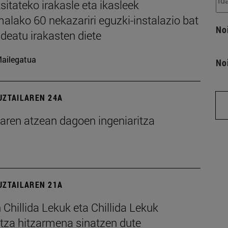
sitateko irakasle eta ikasleek
alako 60 nekazariri eguzki-instalazio bat
No
deatu irakasten diete
ailegatua
No
UZTAILAREN 24A
earen atzean dagoen ingeniaritza
UZTAILAREN 21A
Chillida Lekuk eta Chillida Lekuk
etza hitzarmena sinatzen dute