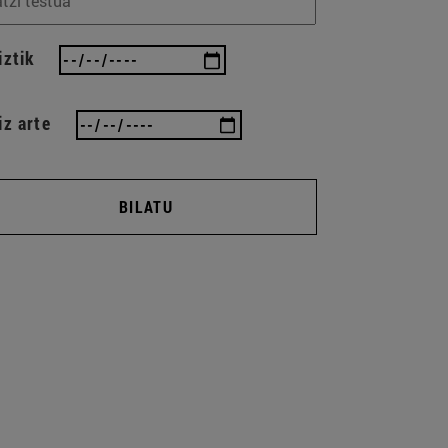
iztik
iz arte
BILATU