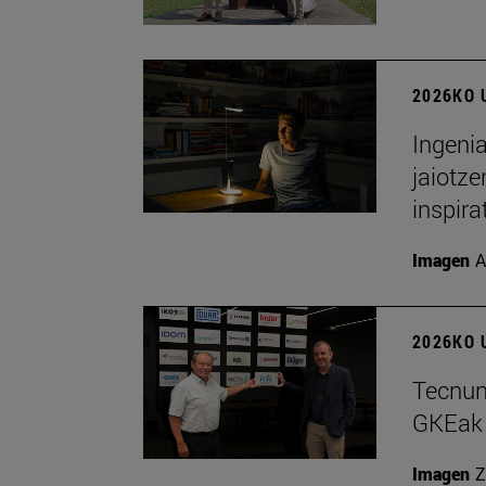
2026KO 
Ingenia
jaiotze
inspira
Imagen
A
2026KO U
Tecnun 
GKEak 
Imagen
Z