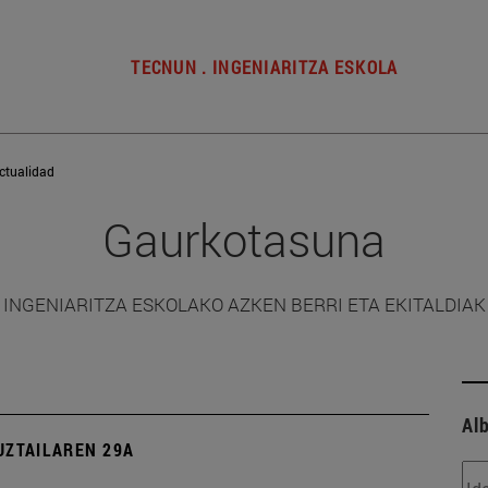
TECNUN . INGENIARITZA ESKOLA
ctualidad
Gaurkotasuna
INGENIARITZA ESKOLAKO AZKEN BERRI ETA EKITALDIAK
Alb
UZTAILAREN 29A