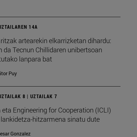
UZTAILAREN 14A
ritzak artearekin elkarrizketan dihardu:
n da Tecnun Chillidaren unibertsoan
tutako lanpara bat
itor Puy
ZTAILAK 8 | UZTAILAK 7
eta Engineering for Cooperation (ICLI)
lankidetza-hitzarmena sinatu dute
esar Gonzalez