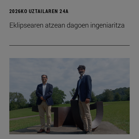
2026KO UZTAILAREN 24A
Eklipsearen atzean dagoen ingeniaritza