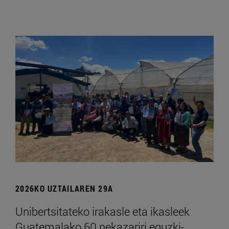
2026KO UZTAILAREN 29A
Unibertsitateko irakasle eta ikasleek
Guatemalako 60 nekazariri eguzki-