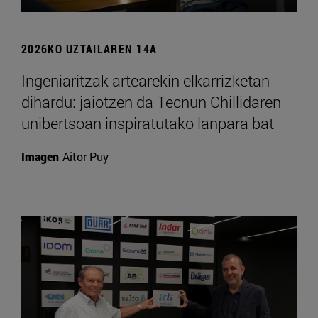
2026KO UZTAILAREN 14A
Ingeniaritzak artearekin elkarrizketan
dihardu: jaiotzen da Tecnun Chillidaren
unibertsoan inspiratutako lanpara bat
Imagen
Aitor Puy