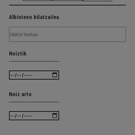
Albisteen bilatzailea
Noiztik
Noiz arte