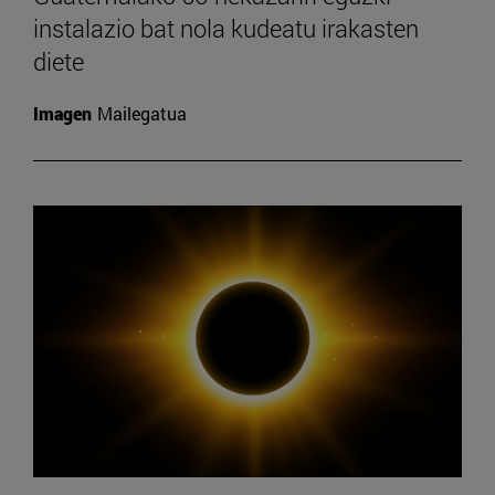
instalazio bat nola kudeatu irakasten
diete
Imagen
Mailegatua