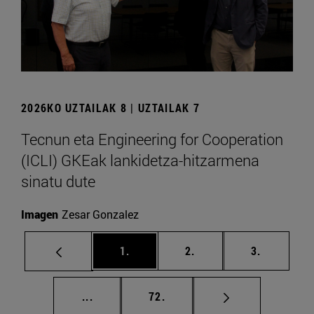
2026KO UZTAILAK 8 | UZTAILAK 7
Tecnun eta Engineering for Cooperation
(ICLI) GKEak lankidetza-hitzarmena
sinatu dute
Imagen
Zesar Gonzalez
orrialdea
orrialdea
orrialdea
1.
2.
3.
Tarteko orrialdeak Erabili TAB tekla nabi
orrialdea
...
72.