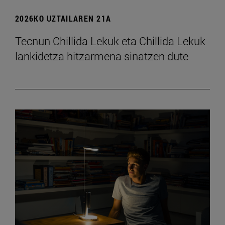
2026KO UZTAILAREN 21A
Tecnun Chillida Lekuk eta Chillida Lekuk
lankidetza hitzarmena sinatzen dute