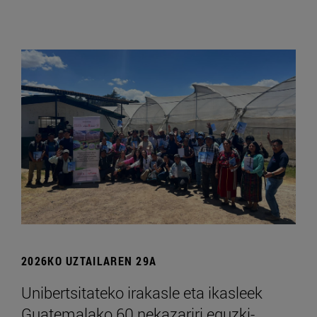
2026KO UZTAILAREN 29A
Unibertsitateko irakasle eta ikasleek
Guatemalako 60 nekazariri eguzki-