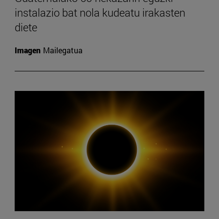
instalazio bat nola kudeatu irakasten
diete
Imagen
Mailegatua