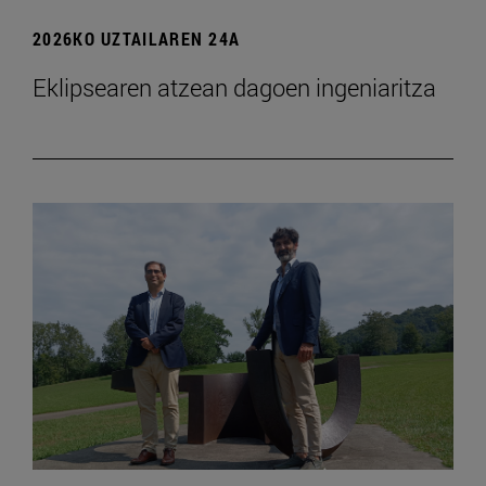
2026KO UZTAILAREN 24A
Eklipsearen atzean dagoen ingeniaritza