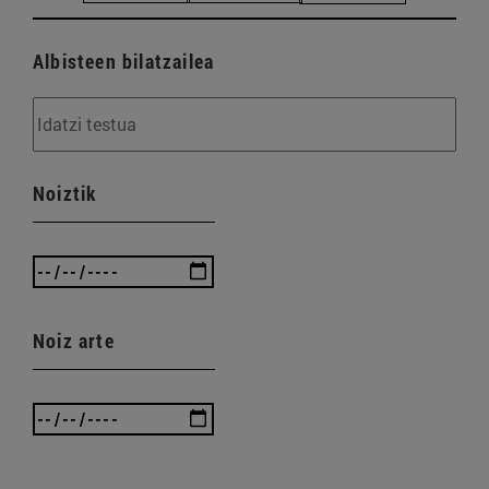
Albisteen bilatzailea
Noiztik
Noiz arte