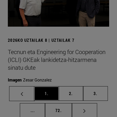
2026KO UZTAILAK 8 | UZTAILAK 7
Tecnun eta Engineering for Cooperation
(ICLI) GKEak lankidetza-hitzarmena
sinatu dute
Imagen
Zesar Gonzalez
orrialdea
orrialdea
orrialdea
1.
2.
3.
Tarteko orrialdeak Erabili TAB tekla nabi
orrialdea
...
72.