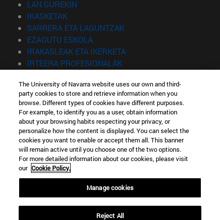
(Beste leiho batean irekiko da)
LAN GUREKIN
(Beste leiho batean irekiko da)
IKASKETAK
(Beste leiho batean irekiko 
SARRERA ETA LAGUNTZAK
(Beste leiho batean irekiko da)
EZAGUTU ESKOLA
(Beste leiho batean irekiko
IRAKASLEAK ETA IKERKETA
(Beste leiho batean irekiko 
IRTEERA PROFESIONALAK
(Beste leiho batean irekiko da)
IKASLEAK
The University of Navarra website uses our own and third-
party cookies to store and retrieve information when you
Informazioa
browse. Different types of cookies have different purposes.
TELEFONOA +34 943 21 98 77
For example, to identify you as a user, obtain information
ZEIN TITULUA INTERESATZEN ZAIZU?
about your browsing habits respecting your privacy, or
ZEIN MASTER INTERESATZEN ZAIZU?
personalize how the content is displayed. You can select the
cookies you want to enable or accept them all. This banner
© Nafarroako Unibertsitatea
will remain active until you choose one of the two options.
For more detailed information about our cookies, please visit
Informazio juridikoa
our
Cookie Policy.
Irisgarritasuna
Cookie ezarpenak
Manage cookies
Campusaren bilatzailea
Reject All