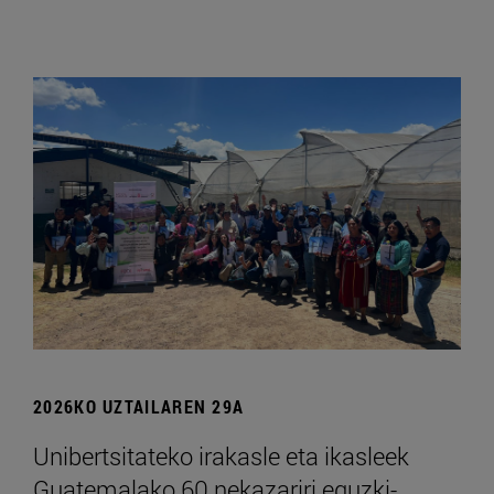
2026KO UZTAILAREN 29A
Unibertsitateko irakasle eta ikasleek
Guatemalako 60 nekazariri eguzki-