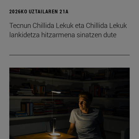
2026KO UZTAILAREN 21A
Tecnun Chillida Lekuk eta Chillida Lekuk
lankidetza hitzarmena sinatzen dute