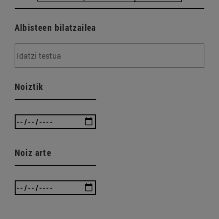
Albisteen bilatzailea
Noiztik
Noiz arte