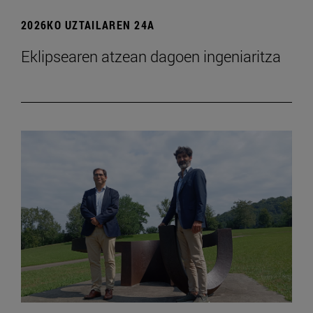
2026KO UZTAILAREN 24A
Eklipsearen atzean dagoen ingeniaritza