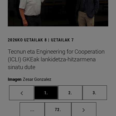
2026KO UZTAILAK 8 | UZTAILAK 7
Tecnun eta Engineering for Cooperation
(ICLI) GKEak lankidetza-hitzarmena
sinatu dute
Imagen
Zesar Gonzalez
orrialdea
orrialdea
orrialdea
1.
2.
3.
Tarteko orrialdeak Erabili TAB tekla nabi
orrialdea
...
72.