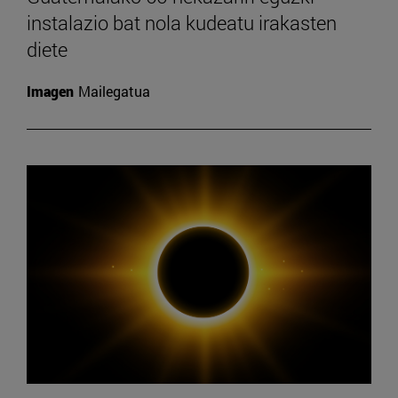
instalazio bat nola kudeatu irakasten
diete
Imagen
Mailegatua