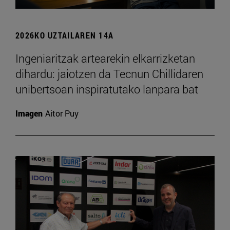
2026KO UZTAILAREN 14A
Ingeniaritzak artearekin elkarrizketan
dihardu: jaiotzen da Tecnun Chillidaren
unibertsoan inspiratutako lanpara bat
Imagen
Aitor Puy