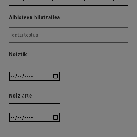
Albisteen bilatzailea
Noiztik
Noiz arte