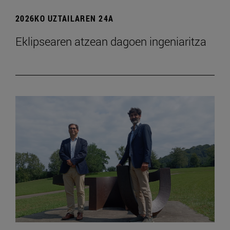
2026KO UZTAILAREN 24A
Eklipsearen atzean dagoen ingeniaritza