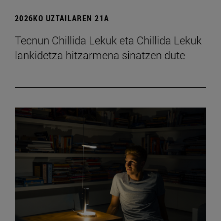
2026KO UZTAILAREN 21A
Tecnun Chillida Lekuk eta Chillida Lekuk
lankidetza hitzarmena sinatzen dute