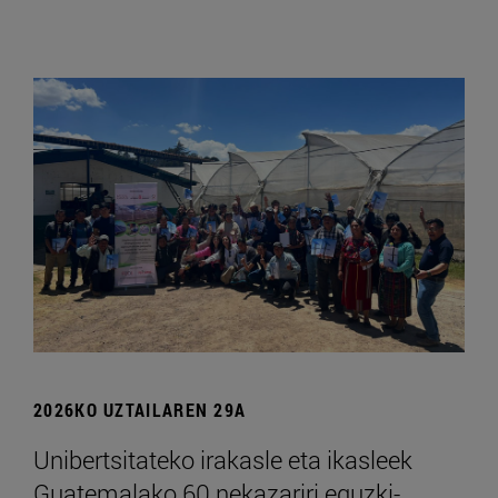
2026KO UZTAILAREN 29A
Unibertsitateko irakasle eta ikasleek
Guatemalako 60 nekazariri eguzki-