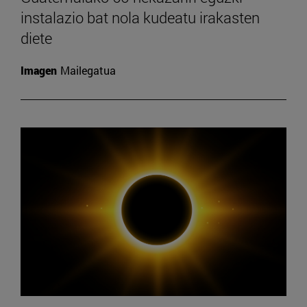
instalazio bat nola kudeatu irakasten
diete
Imagen
Mailegatua