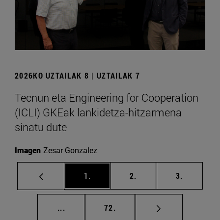
2026KO UZTAILAK 8 | UZTAILAK 7
Tecnun eta Engineering for Cooperation
(ICLI) GKEak lankidetza-hitzarmena
sinatu dute
Imagen
Zesar Gonzalez
orrialdea
orrialdea
orrialdea
1.
2.
3.
Tarteko orrialdeak Erabili TAB tekla nabi
orrialdea
...
72.