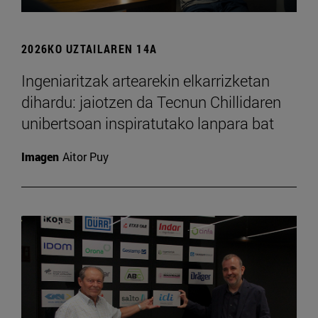
2026KO UZTAILAREN 14A
Ingeniaritzak artearekin elkarrizketan
dihardu: jaiotzen da Tecnun Chillidaren
unibertsoan inspiratutako lanpara bat
Imagen
Aitor Puy