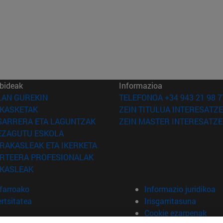
bideak
Informazioa
(Beste leiho batean irekiko da)
LAN GUREKIN
TELEFONOA +34 943 21 98 7
(Beste leiho batean irekiko da)
IKASKETAK
ZEIN TITULUA INTERESATZE
(Beste leiho batean irekiko da)
SARRERA ETA LAGUNTZAK
ZEIN MASTER INTERESATZE
(Beste leiho batean irekiko da)
EZAGUTU ESKOLA
(Beste leiho batean irekiko da)
IRAKASLEAK ETA IKERKETA
(Beste leiho batean irekiko da)
IRTEERA PROFESIONALAK
(Beste leiho batean irekiko da)
IKASLEAK
farroako
Informazio juridikoa
rtsitatea
Irisgarritasuna
Cookie ezarpenak