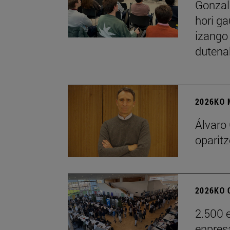
Gonzal
hori ga
izango 
dutena
2026KO 
Álvaro
oparitz
2026KO 
2.500 e
enpres