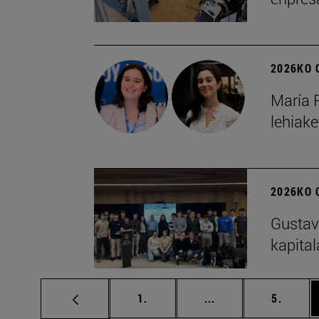
2026KO 
María P
lehiak
2026KO 
Gustavo
kapital
orrialdea
Tarteko orrialdeak 
orriald
1.
...
5.