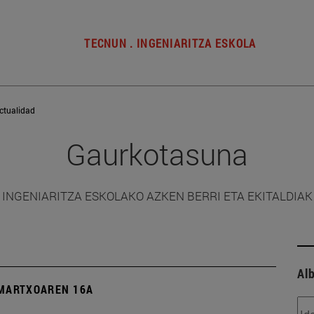
TECNUN . INGENIARITZA ESKOLA
ctualidad
Gaurkotasuna
INGENIARITZA ESKOLAKO AZKEN BERRI ETA EKITALDIAK
Alb
MARTXOAREN 16A