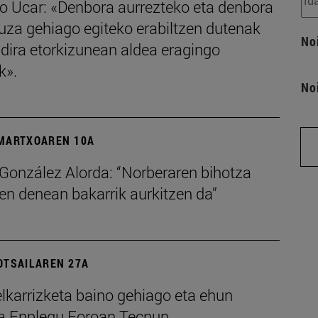
o Ucar: «Denbora aurrezteko eta denbora
uza gehiago egiteko erabiltzen dutenak
No
dira etorkizunean aldea eragingo
k».
No
MARTXOAREN 10A
 González Alorda: “Norberaren bihotza
en denean bakarrik aurkitzen da”
OTSAILAREN 27A
lkarrizketa baino gehiago eta ehun
a Enplegu Foroan Tecnun