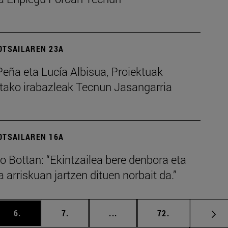
OTSAILAREN 23A
eña eta Lucía Albisua, Proiektuak
etako irabazleak Tecnun Jasangarria
OTSAILAREN 16A
 Bottan: “Ekintzailea bere denbora eta
a arriskuan jartzen dituen norbait da.”
Erabili TAB tekla nabigatzeko.
ea
orrialdea
orrialdea
Tarteko orrialdeak Erabili T
orrialdea
6.
7.
...
72.