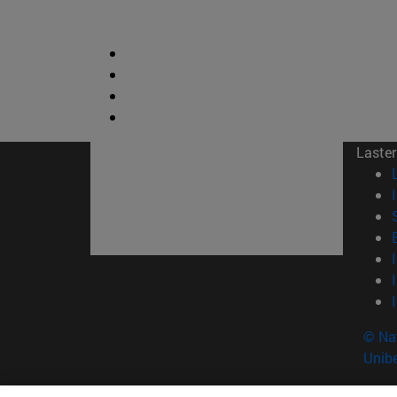
Laster
© Na
Unibe