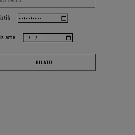
iztik
iz arte
BILATU