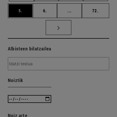
orrialdea
orrialdea
Tarteko orrialdeak Erab
orrialdea
5.
6.
...
72.
Albisteen bilatzailea
Noiztik
Noiz arte