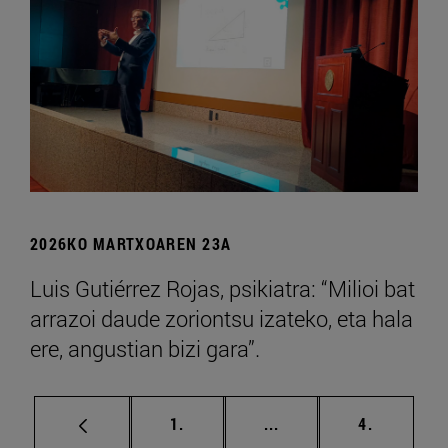
2026KO MARTXOAREN 23A
Luis Gutiérrez Rojas, psikiatra: “Milioi bat
arrazoi daude zoriontsu izateko, eta hala
ere, angustian bizi gara”.
orrialdea
Tarteko orrialdeak Era
orrialdea
1.
...
4.