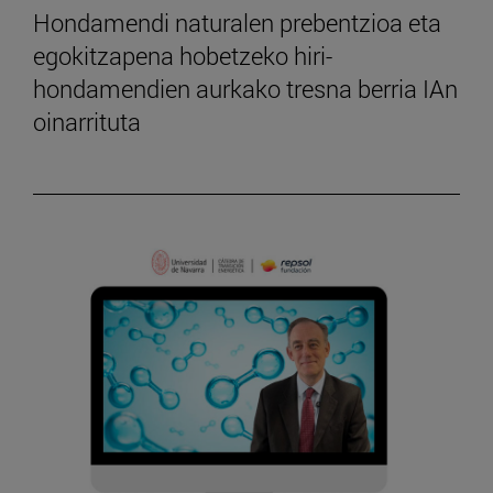
Hondamendi naturalen prebentzioa eta
egokitzapena hobetzeko hiri-
hondamendien aurkako tresna berria IAn
oinarrituta