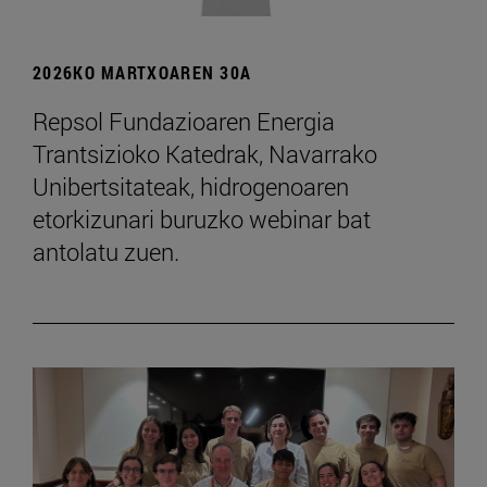
2026KO MARTXOAREN 30A
Repsol Fundazioaren Energia
Trantsizioko Katedrak, Navarrako
Unibertsitateak, hidrogenoaren
etorkizunari buruzko webinar bat
antolatu zuen.