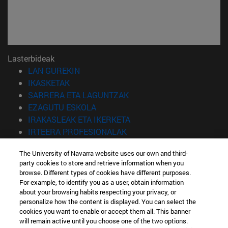
Lasterbideak
(Beste leiho batean irekiko da)
LAN GUREKIN
(Beste leiho batean irekiko da)
IKASKETAK
(Beste leiho batean irekiko 
SARRERA ETA LAGUNTZAK
(Beste leiho batean irekiko da)
EZAGUTU ESKOLA
(Beste leiho batean irekiko
IRAKASLEAK ETA IKERKETA
(Beste leiho batean irekiko 
IRTEERA PROFESIONALAK
(Beste leiho batean irekiko da)
IKASLEAK
The University of Navarra website uses our own and third-
party cookies to store and retrieve information when you
Informazioa
browse. Different types of cookies have different purposes.
TELEFONOA +34 943 21 98 77
For example, to identify you as a user, obtain information
ZEIN TITULUA INTERESATZEN ZAIZU?
about your browsing habits respecting your privacy, or
ZEIN MASTER INTERESATZEN ZAIZU?
personalize how the content is displayed. You can select the
cookies you want to enable or accept them all. This banner
© Nafarroako Unibertsitatea
will remain active until you choose one of the two options.