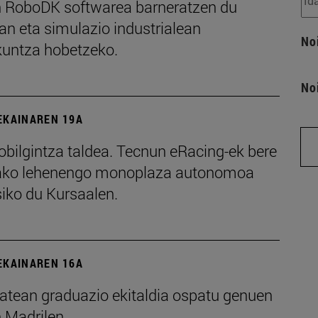
 RoboDK softwarea barneratzen du
an eta simulazio industrialean
No
kuntza hobetzeko.
No
EKAINAREN 19A
bilgintza taldea. Tecnun eRacing-ek bere
iako lehenengo monoplaza autonomoa
siko du Kursaalen.
EKAINAREN 16A
atean graduazio ekitaldia ospatu genuen
 Madrilen