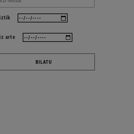
iztik
iz arte
BILATU