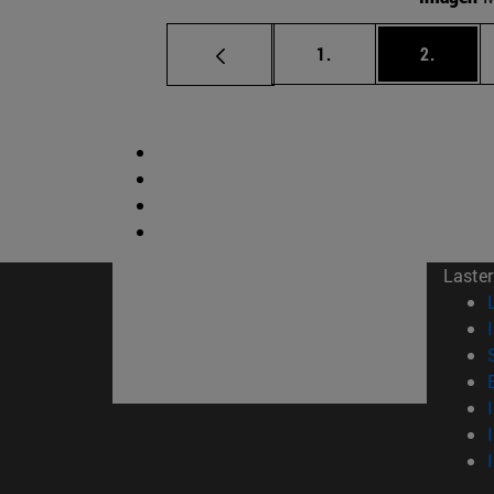
orrialdea
orriald
1.
2.
Laster