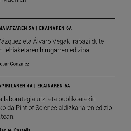
MAIATZAREN 5A | EKAINAREN 6A
Vázquez eta Álvaro Vegak irabazi dute
m lehiaketaren hirugarren edizioa
esar Gonzalez
APIRILAREN 4A | EKAINAREN 6A
a laborategia utzi eta publikoarekin
ko da Pint of Science aldizkariaren edizio
atean.
anuel Castells