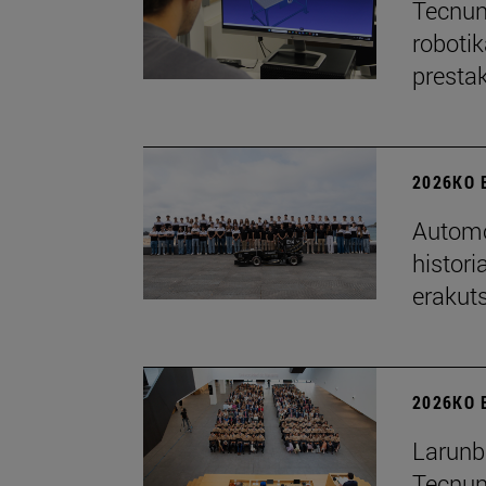
Tecnun
robotik
presta
2026KO 
Automo
histor
erakut
2026KO 
Larunb
Tecnun