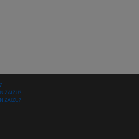
gatzeko.
7
N ZAIZU?
N ZAIZU?