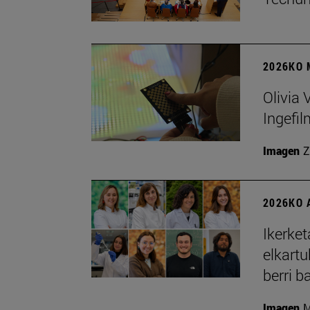
2026KO 
Olivia 
Ingefil
Imagen
Z
2026KO 
Ikerket
elkartu
berri b
Imagen
M