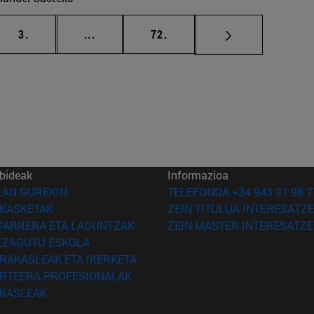
ea
orrialdea
Tarteko orrialdeak Erabili TAB tekla nabi
orrialdea
3.
...
72.
bideak
Informazioa
(Beste leiho batean irekiko da)
LAN GUREKIN
TELEFONOA +34 943 21 98 7
(Beste leiho batean irekiko da)
IKASKETAK
ZEIN TITULUA INTERESATZE
(Beste leiho batean irekiko da)
SARRERA ETA LAGUNTZAK
ZEIN MASTER INTERESATZE
(Beste leiho batean irekiko da)
EZAGUTU ESKOLA
(Beste leiho batean irekiko da)
IRAKASLEAK ETA IKERKETA
(Beste leiho batean irekiko da)
IRTEERA PROFESIONALAK
(Beste leiho batean irekiko da)
IKASLEAK