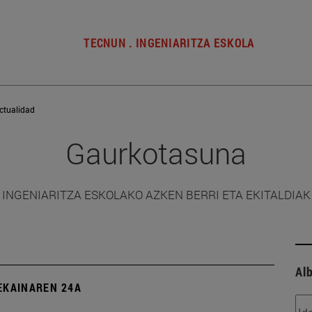
TECNUN . INGENIARITZA ESKOLA
ctualidad
Gaurkotasuna
INGENIARITZA ESKOLAKO AZKEN BERRI ETA EKITALDIAK
Alb
EKAINAREN 24A